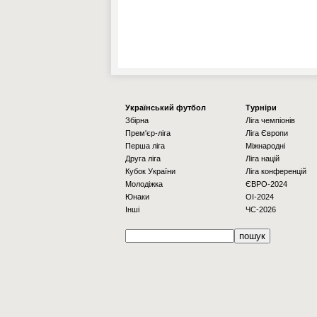
Українcький футбол
Турніри
Збірна
Ліга чемпіонів
Прем'єр-ліга
Ліга Європи
Перша ліга
Міжнародні
Друга ліга
Ліга націй
Кубок України
Ліга конференцій
Молодіжка
ЄВРО-2024
Юнаки
OI-2024
Інші
ЧС-2026