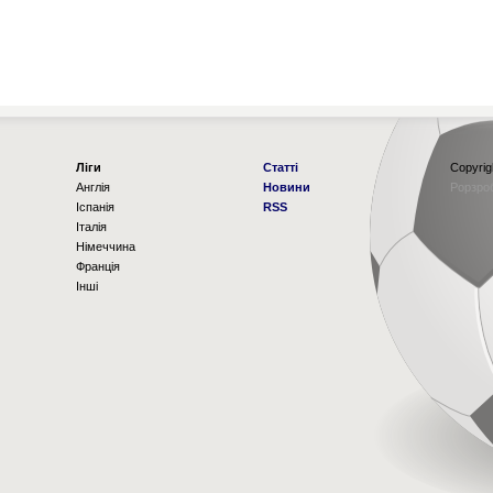
Ліги
Статті
Copyrig
Англія
Новини
Рорзро
Іспанія
RSS
Італія
Німеччина
Франція
Інші