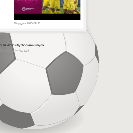
30 грудня 2025 09:30
ht © 2012
«Футбольний клуб»
бка сайта —
Attracti