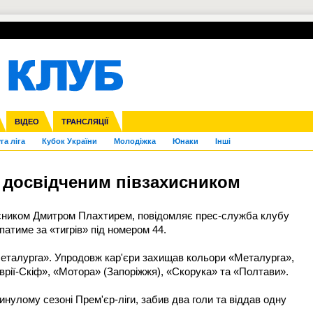
УПЛ-ПЕРЕХОДИ
СКРИЖАЛІ
ЄВРОКУБКИ
Зол
нфедерацій
Франція
ВІДЕО
Ліга націй
Інші
ЧЄ-2015 (U-21)
ТРАНСЛЯЦІЇ
Ліга конференцій
Копа Америка
ЄВРО-2024
ЧС-2018
OI-2024
ЄВРО-2020
ЧС-2026
Ч
га ліга
Кубок України
Молодіжка
Юнаки
Інші
я досвідченим півзахисником
ахисником Дмитром Плахтирем, повідомляє прес-служба клубу
патиме за «тигрів» під номером 44.
еталурга». Упродовж кар'єри захищав кольори «Металурга»,
врії-Скіф», «Мотора» (Запоріжжя), «Скорука» та «Полтави».
минулому сезоні Прем'єр-ліги, забив два голи та віддав одну