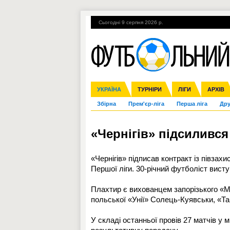
Сьогодні 9 серпня 2026 р.
Гарячі теми
УПЛ, 2-й тур
ВІЙНА
УКРАЇНА
Ліга чемпіонів
Англія
ЧС-2014
Іспанія
ЄВРО-2016
ТУРНІРИ
Ліга Європи
Італія
Росія
ЛІГИ
Німеччина
Міжнародні
Кубок ко
АРХІВ
Збірна
Прем'єр-ліга
Перша ліга
Дру
«Чернігів» підсиливс
«Чернігів» підписав контракт із півз
Першої ліги. 30-річний футболіст висту
Плахтир є вихованцем запорізького «М
польської «Унії» Солець-Куявськи, «Та
У складі останньої провів 27 матчів у 