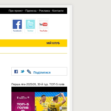
-
-
-
Про проект
Підписка
Реклама
Контакти
отий КЛУБ
УСІ ТРАНСФЕРИ
С-2019 (U-20)
ЧС-2022
МІЙ КЛУБ
Поділитися
Перша ліга-2025/26, 30-й тур. ТОП-5 голів