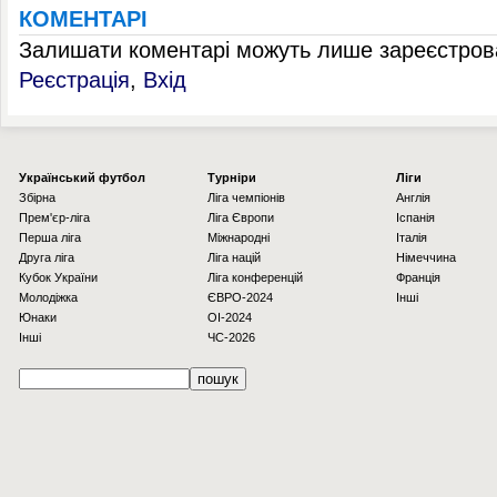
КОМЕНТАРІ
Залишати коментарі можуть лише зареєстрова
Реєстрація
,
Вхід
Українcький футбол
Турніри
Ліги
Збірна
Ліга чемпіонів
Англія
Прем'єр-ліга
Ліга Європи
Іспанія
Перша ліга
Міжнародні
Італія
Друга ліга
Ліга націй
Німеччина
Кубок України
Ліга конференцій
Франція
Молодіжка
ЄВРО-2024
Інші
Юнаки
OI-2024
Інші
ЧС-2026