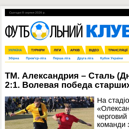
Сьогодні 8 серпня 2026 р.
Гарячі теми
УПЛ, 2-й тур
ВІЙНА
УПЛ-ПЕРЕХОДИ
УКРАЇНА
Ліга чемпіонів
Англія
ЧС-2014
Іспанія
ЄВРО-2016
ТУРНІРИ
Ліга Європи
Італія
Росія
ЛІГИ
Німеччина
Міжнародні
Кубок конфедерацій
АРХІВ
Франція
ВІДЕО
Ліга націй
Інші
ЧЄ-2015 (U-21
ТРАНСЛЯЦІЇ
Ліга конф
Збірна
Прем'єр-ліга
Перша ліга
Друга ліга
Кубок України
ТМ. Александрия – Сталь (Д
2:1. Волевая победа старши
На стаді
«Олексан
черговий
команди з