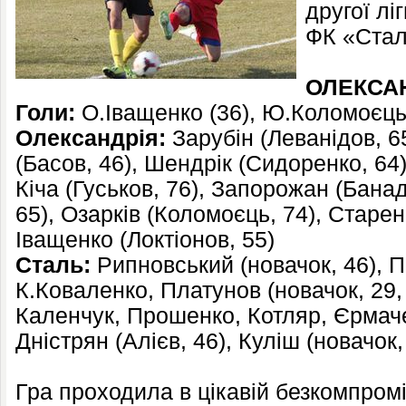
другої лі
ФК «Стал
ОЛЕКСАН
Голи:
О.Іващенко (36), Ю.Коломоєць (
Олександрія:
Зарубін (Леванідов, 6
(Басов, 46), Шендрік (Сидоренко, 64)
Кіча (Гуськов, 76), Запорожан (Банад
65), Озарків (Коломоєць, 74), Старен
Іващенко (Локтіонов, 55)
Сталь:
Рипновський (новачок, 46), Пі
К.Коваленко, Платунов (новачок, 29,
Каленчук, Прошенко, Котляр, Єрмаче
Дністрян (Алієв, 46), Куліш (новачок,
Гра проходила в цікавій безкомпромі