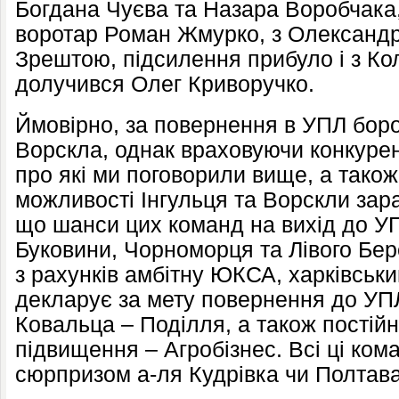
Богдана Чуєва та Назара Воробчака
воротар Роман Жмурко, з Олександрі
Зрештою, підсилення прибуло і з Кол
долучився Олег Криворучко.
Ймовірно, за повернення в УПЛ боро
Ворскла, однак враховуючи конкуренц
про які ми поговорили вище, а також
можливості Інгульця та Ворскли зара
що шанси цих команд на вихід до УП
Буковини, Чорноморця та Лівого Бере
з рахунків амбітну ЮКСА, харківськи
декларує за мету повернення до УПЛ
Ковальца – Поділля, а також постій
підвищення – Агробізнес. Всі ці ком
сюрпризом а-ля Кудрівка чи Полтава