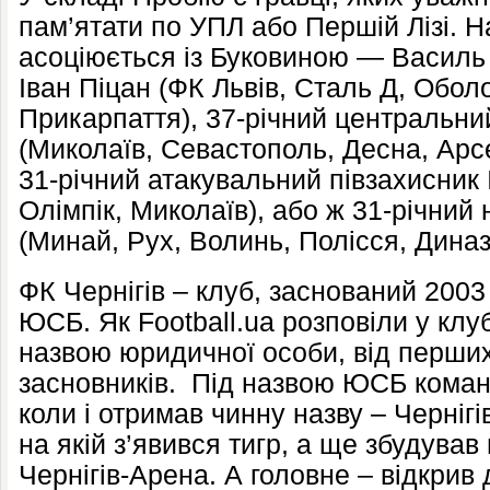
пам’ятати по УПЛ або Першій Лізі. 
асоціюється із Буковиною — Василь
Іван Піцан (ФК Львів, Сталь Д, Обо
Прикарпаття), 37-річний центральни
(Миколаїв, Севастополь, Десна, Арсе
31-річний атакувальний півзахисник
Олімпік, Миколаїв), або ж 31-річни
(Минай, Рух, Волинь, Полісся, Диназ
ФК Чернігів – клуб, заснований 2003 
ЮСБ. Як Football.ua розповіли у клуб
назвою юридичної особи, від перших 
засновників. Під назвою ЮСБ команд
коли і отримав чинну назву – Чернігі
на якій з’явився тигр, а ще збудував
Чернігів-Арена. А головне – відкрив