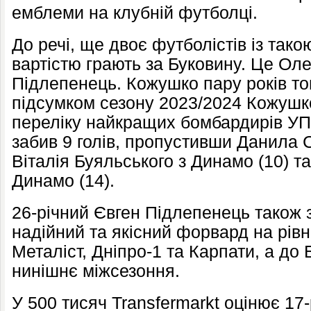
емблеми на клубній футболці.
До речі, ще двоє футболістів із та
вартістю грають за Буковину. Це Ол
Підлепенець. Кожушко пару років то
підсумком сезону 2023/2024 Кожушко
переліку найкращих бомбардирів УПЛ
забив 9 голів, пропустивши Данила С
Віталія Буяльського з Динамо (10) 
Динамо (14).
26-річний Євген Підлепенець також 
надійний та якісний форвард на рівн
Металіст, Дніпро-1 та Карпати, а до
нинішнє міжсезоння.
У 500 тисяч Transfermarkt оцінює 17-