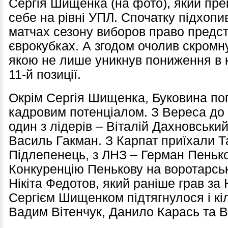
Сергія Шищенка (на фото), який пр
себе на рівні УПЛ. Спочатку підхопив
матчах сезону виборов право предст
єврокубках. А згодом очолив скромн
якою не лише уникнув пониження в к
11-й позиції.
Окрім Сергія Шищенка, Буковина по
кадровим потенціалом. З Вереса до
один з лідерів – Віталій Дахновськи
Василь Гакман. З Карпат приїхали Т
Підлепенець, з ЛНЗ – Герман Пенько
Конкуренцію Пенькову на воротарськ
Нікіта Федотов, який раніше грав за 
Сергієм Шищенком підтягнулося і кіл
Вадим Вітенчук, Данило Карась та В