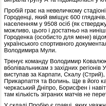
Пробій грає на невеличкому стадіон
Городенці, який вміщує 600 глядачів.
населенням у 9508 осіб (як стверджу
можливо, цього і достатньо на ниніш
Городенка (особисто для мене) відом
українського спортивного документа
Володимира Мули.
Тренує команду Володимир Ковалюк
вболівальникам з західних регіонів У
виступав за Карпати, Скалу (Стрий),
Прикарпаття та Волинь. Ще в його ка
черкаський Дніпро, Борисфен і наві
там кількість зіграних матчів не пер
У складі Пробію є гравці, яких уваж