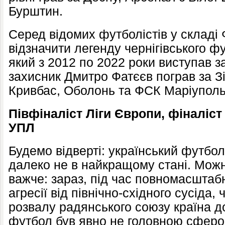
Бурштин.
Серед відомих футболістів у складі 
відзначити легенду чернігівського 
який з 2012 по 2022 роки виступав з
захисник Дмитро Фатєєв пограв за Зір
Кривбас, Оболонь та ФСК Маріуполь
Півфіналіст Ліги Європи, фіналіст
УПЛ
Будемо відверті: український футбол
далеко не в найкращому стані. Можн
важче: зараз, під час повномасштабно
агресії від північно-східного сусіда, ч
розвалу радянського союзу країна д
футбол був явно не головною сферо