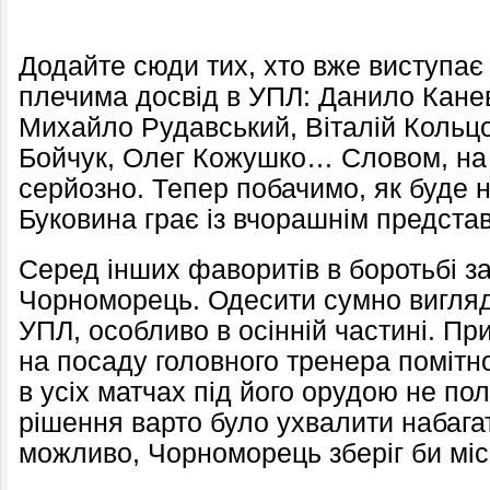
Додайте сюди тих, хто вже виступає 
плечима досвід в УПЛ: Данило Канев
Михайло Рудавський, Віталій Кольцо
Бойчук, Олег Кожушко… Словом, на 
серйозно. Тепер побачимо, як буде н
Буковина грає із вчорашнім представ
Серед інших фаворитів в боротьбі з
Чорноморець. Одесити сумно вигляд
УПЛ, особливо в осінній частині. П
на посаду головного тренера помітн
в усіх матчах під його орудою не п
рішення варто було ухвалити набага
можливо, Чорноморець зберіг би міс