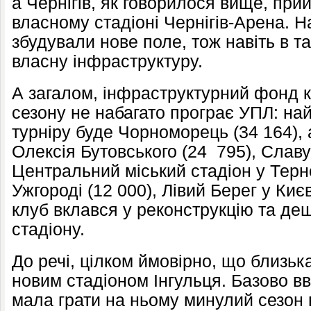
а Чернігів, як говорилося вище, при
власному стадіоні Чернігів-Арена. Н
збудували нове поле, тож навіть в т
власну інфраструктуру.
А загалом, інфраструктурний фонд к
сезону не набагато програє УПЛ: на
турніру буде Чорноморець (34 164), 
Олексія Бутовського (24 795), Славу
Центральний міський стадіон у Терно
Ужгороді (12 000), Лівий Берег у Києв
клуб вклався у реконструкцію та де
стадіону.
До речі, цілком ймовірно, що близька
новим стадіоном Інгульця. Базово 
мала грати на ньому минулий сезон в