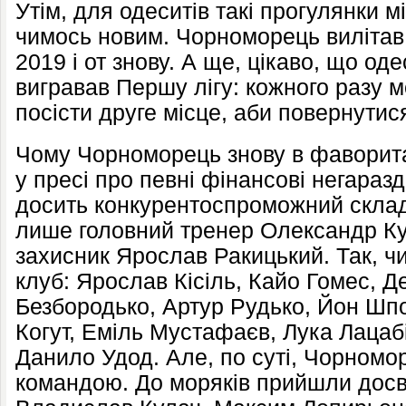
Утім, для одеситів такі прогулянки м
чимось новим. Чорноморець вилітав 
2019 і от знову. А ще, цікаво, що од
вигравав Першу лігу: кожного разу 
посісти друге місце, аби повернутися
Чому Чорноморець знову в фаворит
у пресі про певні фінансові негаразд
досить конкурентоспроможний склад
лише головний тренер Олександр Ку
захисник Ярослав Ракицький. Так, ч
клуб: Ярослав Кісіль, Кайо Гомес, 
Безбородько, Артур Рудько, Йон Шпор
Когут, Еміль Мустафаєв, Лука Лацабі
Данило Удод. Але, по суті, Чорномо
командою. До моряків прийшли досв