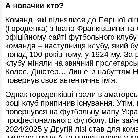
А новачки хто?
Команд, які піднялися до Першої ліг
(Городенка) з Івано-Франківщини та 
офіційному сайті футбольного клубу
команда – наступниця клубу, який б
понад 100 років тому, у 1924-му. За
клубу міняли на звичний пролетарсь
Колос, Дністер… Лише із набуттям Н
повернув своє автентичне ім’я.
Однак городенківці грали в аматорсь
році клуб припинив існування. Утім, 
повернувся на футбольну мапу Україн
професіонального футболу. Він зайня
2024/2025 у Другій лізі став для ко
виграла групу А та підвищилася у кл