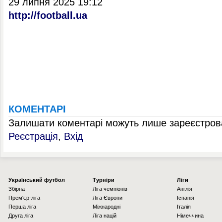
29 липня 2025 19:12
http://football.ua
КОМЕНТАРІ
Залишати коментарі можуть лише зареєстрова
Реєстрація
,
Вхід
Українcький футбол
Турніри
Ліги
Збірна
Ліга чемпіонів
Англія
Прем'єр-ліга
Ліга Європи
Іспанія
Перша ліга
Міжнародні
Італія
Друга ліга
Ліга націй
Німеччина