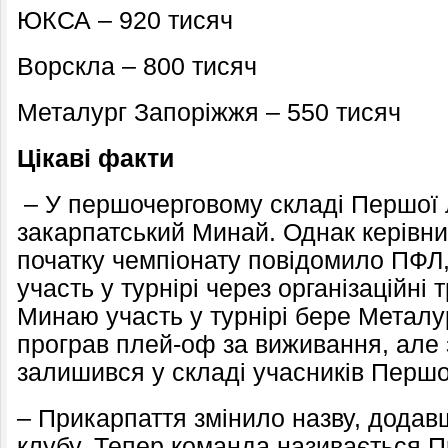
ЮКСА – 920 тисяч
Ворскла – 800 тисяч
Металург Запоріжжя – 550 тисяч
Цікаві факти
– У першочерговому складі Першої л
закарпатський Минай. Однак керівни
початку чемпіонату повідомило ПФЛ
участь у турнірі через організаційні 
Минаю участь у турнірі бере Металу
програв плей-оф за виживання, але
залишився у складі учасників Першої
– Прикарпаття змінило назву, додавш
клубу. Тепер команда називається П