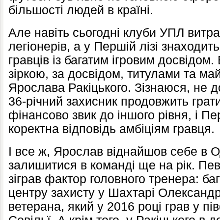
більшості людей в країні.
Але навіть сьогодні клуби УПЛ витр
легіонерів, а у Першій лізі знаходит
гравців із багатим ігровим досвідом
зіркою, за досвідом, титулами та м
Ярослава Ракіцького. Зізнаюся, не д
36-річний захисник продовжить грат
фінансово звик до іншого рівня, і Пе
коректна відповідь амбіціям гравця.
І все ж, Ярослав віднайшов себе в О
залишитися в команді ще на рік. Пев
зіграв фактор головного тренера: ба
центру захисту у Шахтарі Олександр
ветерана, який у 2016 році грав у пі