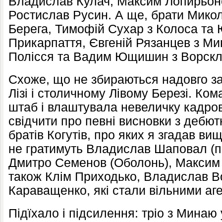
Владислав Кулач, Максим Лопирьон
Ростислав Русин. А ще, брати Микола
Берега, Тимофій Сухар з Колоса та
Прикарпаття, Євгеній Рязанцев з М
Полісся та Вадим Ющишин з Ворскл
Схоже, що не збираються надовго з
Лізі і столичному Лівому Березі. Ко
штаб і влаштувала невеличку кадро
свідчити про певні висновки з дебют
братів Когутів, про яких я згадав ви
не гратимуть Владислав Шаповал (п
Дмитро Семенов (Оболонь), Максим С
також Клім Приходько, Владислав В
Караващенко, які стали вільними аг
Підїхало і підсилення: тріо з Минаю 