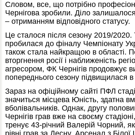
Словом, все, що потрібно професіон
Чернігова зробили. Діло залишалос
– отриманням відповідного статусу.
Це сталося після сезону 2019/2020.
пробилася до фіналу Чемпіонату Укр
також стала найкращою в області. П
вторгнення росії і наближеність регі
агресором, ФК Чернігів продовжує ви
попереднього сезону підвищилася в 
Зараз на офіційному сайті ПФЛ стад
значиться місцева Юність, здатна вм
вболівальників. Однак, другу полов
Чернігів грав вже на своєму стадіоні
тренує 43-річний Валерій Чорний, 
рівні грав за Десну, Арсенал з Білої