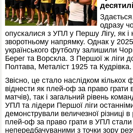
десятил
Здається,
одразу ч
опускалися з УПЛ у Першу Лігу, як і 
зворотньому напрямку. Однак у 2025 
українського футболу залишили Чорн
Берег та Ворскла. З Першої ж ліги 
Полтава, Металіст 1925 та Кудрівка.
Звісно, це стало наслідком кількох ф
віднести як плей-оф за право грати 
матчів), так і загальний рівень кома
УПЛ та лідери Першої ліги останнім
демонстрували величезної різниці в рі
плей-оф за право грати в УПЛ стали
непередбачуваними з точки зору резу