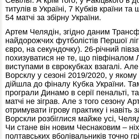
Севільї. А крім того, у Ракіцького в
титулів в Україні, 7 Кубків країни та
54 матчі за збірну України.
Артем Челядін, згідно даним Трансф
найдорожчих футболістів Першої ліг
євро, на секундочку). 26-річний пів
похизуватися не те, що півфіналом Л
виступами в єврокубках взагалі. Ал
Ворсклу у сезоні 2019/2020, у яком
дійшла до фіналу Кубка України. Та
програли Динамо в серії пенальті, т
матчі не зіграв. Але з того сезону А
отримувати ігрову практику і навіть з
Ворскли розбіглися майже усі, Челяді
Чи стане він новим Чеснаковим – ні
полтавських вболівальників точно гр