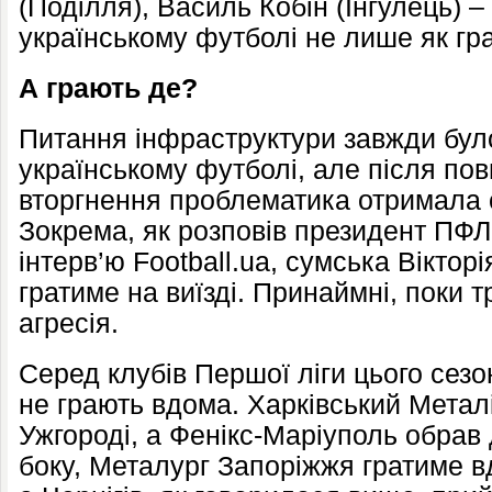
(Поділля), Василь Кобін (Інгулець) –
українському футболі не лише як гра
А грають де?
Питання інфраструктури завжди бул
українському футболі, але після п
вторгнення проблематика отримала 
Зокрема, як розповів президент ПФ
інтерв’ю Football.ua, сумська Вікторі
гратиме на виїзді. Принаймні, поки т
агресія.
Серед клубів Першої ліги цього сезон
не грають вдома. Харківський Метал
Ужгороді, а Фенікс-Маріуполь обрав 
боку, Металург Запоріжжя гратиме в