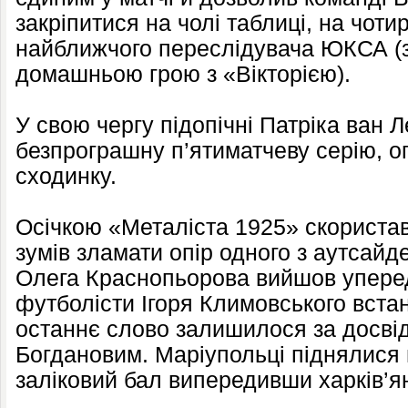
закріпитися на чолі таблиці, на чоти
найближчого переслідувача ЮКСА (з
домашньою грою з «Вікторією).
У свою чергу підопічні Патріка ван
безпрограшну п’ятиматчеву серію, о
сходинку.
Осічкою «Металіста 1925» скориста
зумів зламати опір одного з аутсайд
Олега Краснопьорова вийшов уперед
футболісти Ігоря Климовського встан
останнє слово залишилося за досві
Богдановим. Маріупольці піднялися 
заліковий бал випередивши харків’я