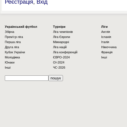
Реєстрація
,
Вхід
Українcький футбол
Турніри
Ліги
Збірна
Ліга чемпіонів
Англія
Прем'єр-ліга
Ліга Європи
Іспанія
Перша ліга
Міжнародні
Італія
Друга ліга
Ліга націй
Німеччина
Кубок України
Ліга конференцій
Франція
Молодіжка
ЄВРО-2024
Інші
Юнаки
OI-2024
Інші
ЧС-2026