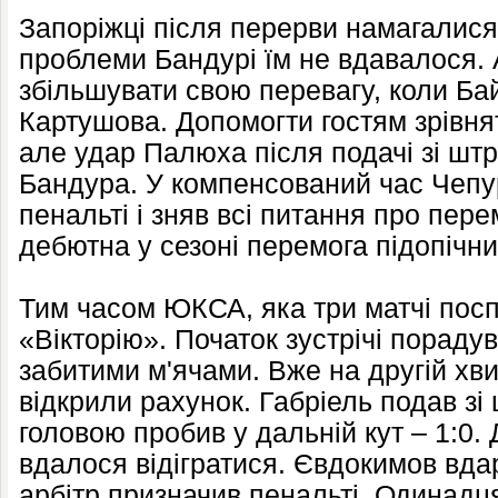
Запоріжці після перерви намагалися 
проблеми Бандурі їм не вдавалося. А
збільшувати свою перевагу, коли Ба
Картушова. Допомогти гостям зрівнят
але удар Палюха після подачі зі шт
Бандура. У компенсований час Чепу
пенальті і зняв всі питання про пер
дебютна у сезоні перемога підопічн
Тим часом ЮКСА, яка три матчі посп
«Вікторію». Початок зустрічі пораду
забитими м'ячами. Вже на другій хв
відкрили рахунок. Габріель подав з
головою пробив у дальній кут – 1:0.
вдалося відігратися. Євдокимов вда
арбітр призначив пенальті. Одинад