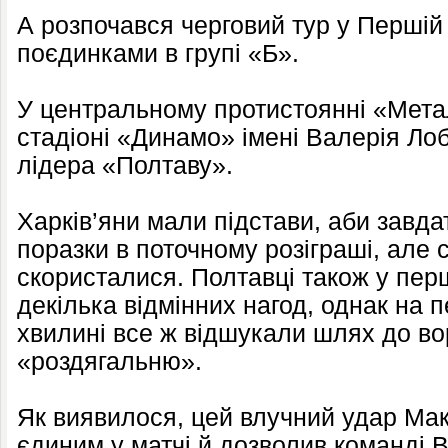
А розпочався черговий тур у Першій 
поєдинками в групі «Б».
У центральному протистоянні «Мета
стадіоні «Динамо» імені Валерія Ло
лідера «Полтаву».
Харків’яни мали підстави, аби завд
поразки в поточному розіграші, але
скористалися. Полтавці також у пе
декілька відмінних нагод, однак на 
хвилині все ж відшукали шлях до вор
«роздягальню».
Як виявилося, цей влучний удар Ма
єдиним у матчі й дозволив команді