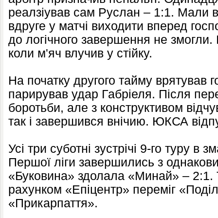
реалзіував сам Руслан – 1:1. Мали 
вдруге у матчі виходити вперед госп
до логічного завершення не змогли. 
коли м'яч влучив у стійку.
На початку другого тайму врятував г
парирував удар Габріеля. Після пер
боротьби, але з конструктивом відч
так і завершився внічию. ЮКСА відп
Усі три суботні зустрічі 9-го туру в 
Першої ліги завершились з однаков
«Буковина» здолала «Минай» – 2:1. 
рахунком «Епіцентр» переміг «Поділ
«Прикарпаття».