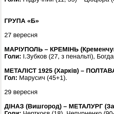
ГРУПА «Б»
27 вересня
МАРІУПОЛЬ – КРЕМІНЬ (Кременчук)
Голи:
І.Зубков (27, з пенальті), Богд
МЕТАЛІСТ 1925 (Харків) – ПОЛТАВА
Гол:
Марусич (45+1).
29 вересня
ДІНАЗ (Вишгород) – МЕТАЛУРГ (За
Голи:
Черткоєв (18), Чепурненко (90+