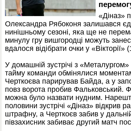
перемогу
«Діназ» п
Олександра Рябоконя залишався є
нинішньому сезоні, яка ще не перем
минулу гру вишгородці можуть занес
вдалося відібрати очки у «Вікторії» (1
У домашній зустрічі з «Металургом»
тайму команди обмінялися моментам
Черткоєва парирував Байда, а у зап
повз ворота пробив Фальковський. Ф
можна було назвати нудним. Нарешті
половини зустрічі «Діназ» відкрив р
штрафну, а Черткоєв забив у дальній 
півзахисник забиває другий матч пос