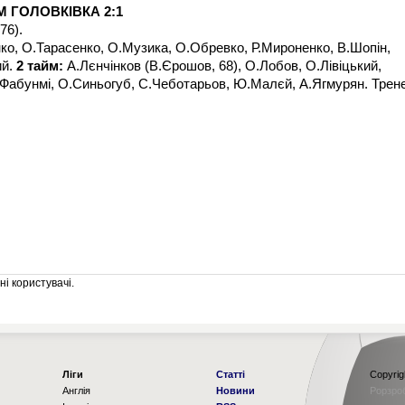
 ГОЛОВКІВКА 2:1
76).
ко, О.Тарасенко, О.Музика, О.Обревко, Р.Мироненко, В.Шопін,
ий.
2 тайм:
А.Лєнчінков (В.Єрошов, 68), О.Лобов, О.Лівіцький,
Фабунмі, О.Синьогуб, С.Чеботарьов, Ю.Малєй, А.Ягмурян. Трен
і користувачі.
Ліги
Статті
Copyrig
Англія
Новини
Рорзро