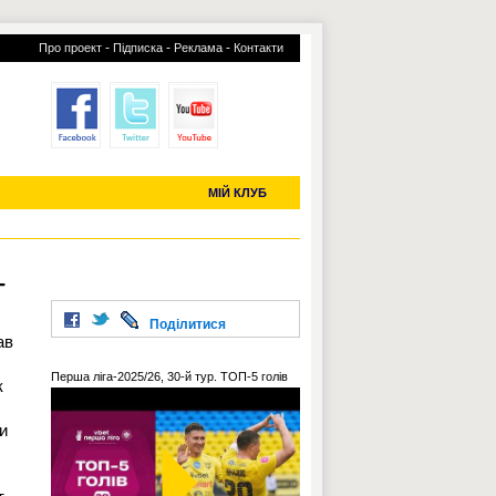
-
-
-
Про проект
Підписка
Реклама
Контакти
отий КЛУБ
УСІ ТРАНСФЕРИ
С-2019 (U-20)
ЧС-2022
МІЙ КЛУБ
г
Поділитися
ав
Перша ліга-2025/26, 30-й тур. ТОП-5 голів
к
и