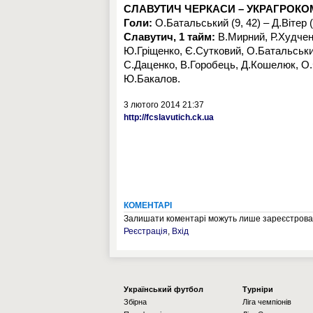
СЛАВУТИЧ ЧЕРКАСИ – УКРАГРОКОМ
Голи:
О.Батальський (9, 42) – Д.Вітер (
Славутич,
1 тайм:
В.Мирний, Р.Худчен
Ю.Гріщенко, Є.Сутковий, О.Батальськ
С.Даценко, В.Горобець, Д.Кошелюк, О.
Ю.Бакалов.
3 лютого 2014 21:37
http://fcslavutich.ck.ua
КОМЕНТАРІ
Залишати коментарі можуть лише зареєстрован
Реєстрація
,
Вхід
Українcький футбол
Турніри
Збірна
Ліга чемпіонів