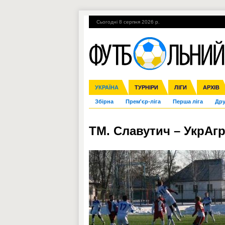
Сьогодні 8 серпня 2026 р.
Гарячі теми
УПЛ, 2-й тур
ВІЙНА
УКРАЇНА
Ліга чемпіонів
Англія
ЧС-2014
Іспанія
ЄВРО-2016
ТУРНІРИ
Ліга Європи
Італія
Росія
ЛІГИ
Німеччина
Міжнародні
Кубок ко
АРХІВ
Збірна
Прем'єр-ліга
Перша ліга
Дру
ТМ. Славутич – УкрАг