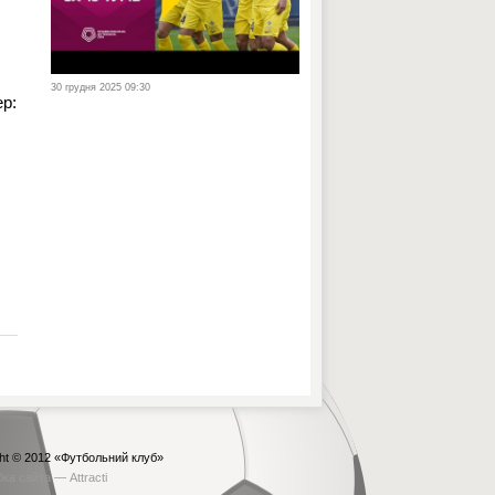
30 грудня 2025 09:30
ер:
ht © 2012
«Футбольний клуб»
бка сайта —
Attracti