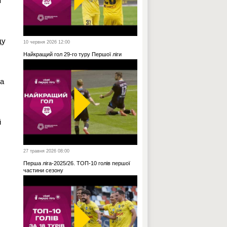
т
ду
10 червня 2026 12:00
Найкращий гол 29-го туру Першої ліги
ра
й
27 травня 2026 08:00
Перша ліга-2025/26. ТОП-10 голів першої
частини сезону