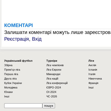
КОМЕНТАРІ
Залишати коментарі можуть лише зареєстрова
Реєстрація
,
Вхід
Українcький футбол
Турніри
Ліги
Збірна
Ліга чемпіонів
Англія
Прем'єр-ліга
Ліга Європи
Іспанія
Перша ліга
Міжнародні
Італія
Друга ліга
Ліга націй
Німеччина
Кубок України
Ліга конференцій
Франція
Молодіжка
ЄВРО-2024
Інші
Юнаки
OI-2024
Інші
ЧС-2026