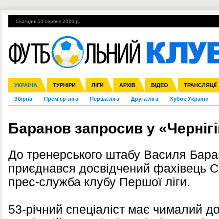
Сьогодні 10 серпня 2026 р.
Гарячі теми
УПЛ, 2-й тур
ВІЙНА
УПЛ-ПЕРЕХОДИ
УКРАЇНА
Ліга чемпіонів
Англія
ЧС-2014
Іспанія
ЄВРО-2016
ТУРНІРИ
Ліга Європи
Італія
Росія
ЛІГИ
Німеччина
Міжнародні
Кубок конфедерацій
АРХІВ
Франція
ВІДЕО
Ліга націй
Інші
ЧЄ-2015 (U-21
ТРАНСЛЯЦІЇ
Ліга конф
Збірна
Прем'єр-ліга
Перша ліга
Друга ліга
Кубок України
Баранов запросив у «Черніг
До тренерського штабу Василя Баран
приєднався досвідчений фахівець С
прес-служба клубу Першої ліги.
53-річний спеціаліст має чималий до