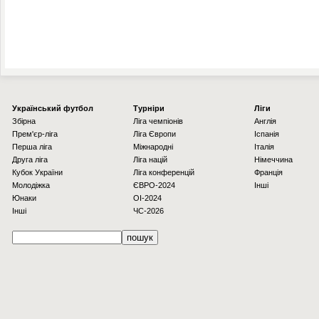
Українcький футбол
Турніри
Ліги
Збірна
Ліга чемпіонів
Англія
Прем'єр-ліга
Ліга Європи
Іспанія
Перша ліга
Міжнародні
Італія
Друга ліга
Ліга націй
Німеччина
Кубок України
Ліга конференцій
Франція
Молодіжка
ЄВРО-2024
Інші
Юнаки
OI-2024
Інші
ЧС-2026