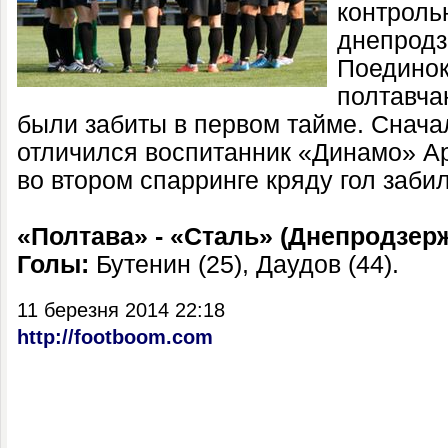
контроль
днепродз
Поединок
полтавча
были забиты в первом тайме. Снача
отличился воспитанник «Динамо» Ар
во втором спарринге кряду гол заби
«Полтава» - «Сталь» (Днепродзер
Голы:
Бутенин
(
25
)
, Даудов
(
44
).
11 березня 2014 22:18
http://footboom.com