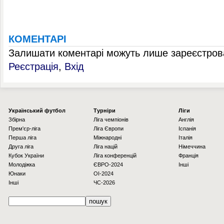
КОМЕНТАРІ
Залишати коментарі можуть лише зареєстрова
Реєстрація
,
Вхід
Українcький футбол
Турніри
Ліги
Збірна
Ліга чемпіонів
Англія
Прем'єр-ліга
Ліга Європи
Іспанія
Перша ліга
Міжнародні
Італія
Друга ліга
Ліга націй
Німеччина
Кубок України
Ліга конференцій
Франція
Молодіжка
ЄВРО-2024
Інші
Юнаки
OI-2024
Інші
ЧС-2026