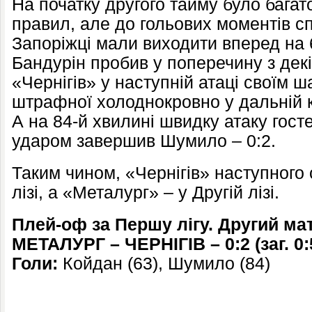
На початку другого тайму було бага
правил, але до гольових моментів с
Запоріжці мали виходити вперед на 
Бандурін пробив у поперечину з декі
«Чернігів» у наступній атаці своїм 
штрафної холоднокровно у дальній к
А на 84-й хвилині швидку атаку гост
ударом завершив Шумило – 0:2.
Таким чином, «Чернігів» наступного
лізі, а «Металург» – у Другій лізі.
Плей-оф за Першу лігу. Другий ма
МЕТАЛУРГ – ЧЕРНІГІВ – 0:2 (заг. 0:
Голи:
Койдан (63), Шумило (84)