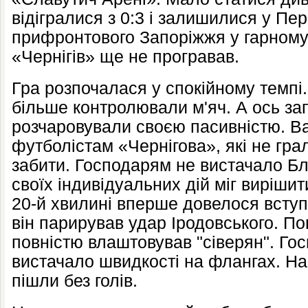
відігралися з 0:3 і залишилися у Перш
прифронтового Запоріжжя у гарному 
«Чернігів» ще не програвав.
Гра розпочалася у спокійному темпі. 
більше контролювали м'яч. А ось зап
розчаровували своєю пасивністю. В
футболістам «Чернігова», які не гра
забити. Господарям не вистачало Блі
своїх індивідуальних дій міг виріши
20-й хвилині вперше довелося вступи
він парирував удар Іродовського. П
повністю влаштовував "сіверян". Го
вистачало швидкості на флангах. Н
пішли без голів.