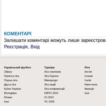
КОМЕНТАРІ
Залишати коментарі можуть лише зареєстрова
Реєстрація
,
Вхід
Українcький футбол
Турніри
Ліги
Збірна
Ліга чемпіонів
Англія
Прем'єр-ліга
Ліга Європи
Іспанія
Перша ліга
Міжнародні
Італія
Друга ліга
Ліга націй
Німеччина
Кубок України
Ліга конференцій
Франція
Молодіжка
ЄВРО-2024
Інші
Юнаки
OI-2024
Інші
ЧС-2026