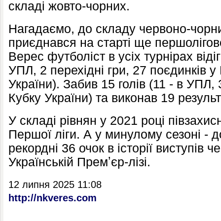
складі жовто-чорних.
Нагадаємо, до складу червоно-чорн
приєднався на старті ще першолігов
Верес футболіст в усіх турнірах відіг
УПЛ, 2 перехідні гри, 27 поєдинків у 
України). Забив 15 голів (11 - в УПЛ, 3
Кубку України) та виконав 19 резуль
У складі рівнян у 2021 році півзахи
Першої ліги. А у минулому сезоні - 
рекордні 36 очок в історії виступів 
Українській Премʼєр-лізі.
12 липня 2025 11:08
http://nkveres.com