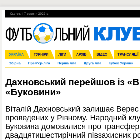
Сьогодні 7 серпня 2026 р.
Гарячі теми
УПЛ, 1-й тур
ВІЙНА
УПЛ-ПЕРЕХОДИ
УКРАЇНА
Ліга чемпіонів
Англія
ЧС-2014
Іспанія
ЄВРО-2016
ТУРНІРИ
Ліга Європи
Італія
Росія
ЛІГИ
Німеччина
Міжнародні
Кубок конфедерацій
АРХІВ
Франція
ВІДЕО
Ліга націй
Інші
ЧЄ-2015 (U-21
ТРАНСЛЯЦІЇ
Ліга конф
Збірна
Прем'єр-ліга
Перша ліга
Друга ліга
Кубок України
Дахновський перейшов із «В
«Буковини»
Віталій Дахновський залишає Верес п
проведених у Рівному. Народний клу
Буковина домовилися про трансфер 
двадцятишестирічний півзахисник ро