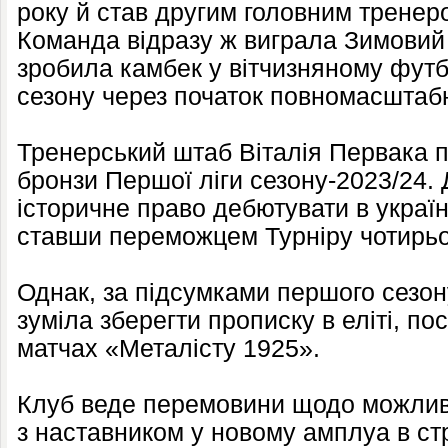
року й став другим головним тренером
Команда відразу ж виграла Зимовий к
зробила камбек у вітчизняному футб
сезону через початок повномасштабно
Тренерський штаб Віталія Первака п
бронзи Першої ліги сезону-2023/24.
історичне право дебютувати в українс
ставши переможцем Турніру чотирьо
Однак, за підсумками першого сезон
зуміла зберегти прописку в еліті, п
матчах «Металісту 1925».
Клуб веде перемовини щодо можливо
з наставником у новому амплуа в стр