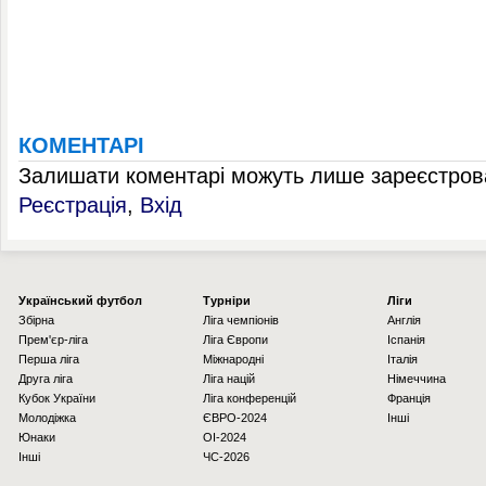
КОМЕНТАРІ
Залишати коментарі можуть лише зареєстрова
Реєстрація
,
Вхід
Українcький футбол
Турніри
Ліги
Збірна
Ліга чемпіонів
Англія
Прем'єр-ліга
Ліга Європи
Іспанія
Перша ліга
Міжнародні
Італія
Друга ліга
Ліга націй
Німеччина
Кубок України
Ліга конференцій
Франція
Молодіжка
ЄВРО-2024
Інші
Юнаки
OI-2024
Інші
ЧС-2026