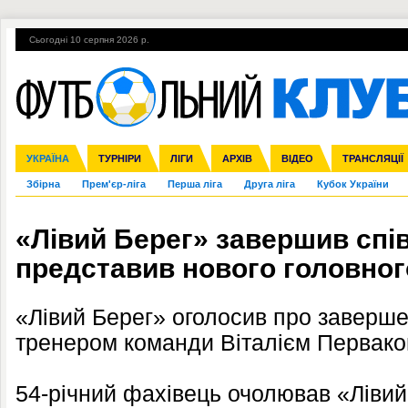
Сьогодні 10 серпня 2026 р.
Гарячі теми
УПЛ, 2-й тур
ВІЙНА
УПЛ-ПЕРЕХОДИ
УКРАЇНА
Ліга чемпіонів
Англія
ЧС-2014
Іспанія
ЄВРО-2016
ТУРНІРИ
Ліга Європи
Італія
Росія
ЛІГИ
Німеччина
Міжнародні
Кубок конфедерацій
АРХІВ
Франція
ВІДЕО
Ліга націй
Інші
ЧЄ-2015 (U-21
ТРАНСЛЯЦІЇ
Ліга конф
Збірна
Прем'єр-ліга
Перша ліга
Друга ліга
Кубок України
«Лівий Берег» завершив спі
представив нового головног
«Лівий Берег» оголосив про заверше
тренером команди Віталієм Первако
54-річний фахівець очолював «Лівий