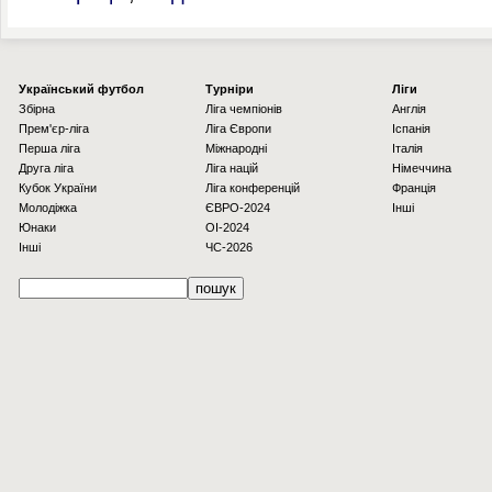
Українcький футбол
Турніри
Ліги
Збірна
Ліга чемпіонів
Англія
Прем'єр-ліга
Ліга Європи
Іспанія
Перша ліга
Міжнародні
Італія
Друга ліга
Ліга націй
Німеччина
Кубок України
Ліга конференцій
Франція
Молодіжка
ЄВРО-2024
Інші
Юнаки
OI-2024
Інші
ЧС-2026