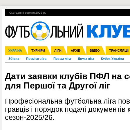
Сьогодні 8 серпня 2026 р.
Гарячі теми
УПЛ, 2-й тур
ВІЙНА
УПЛ-ПЕРЕХОДИ
УКРАЇНА
Ліга чемпіонів
Англія
ЧС-2014
Іспанія
ЄВРО-2016
ТУРНІРИ
Ліга Європи
Італія
Росія
ЛІГИ
Німеччина
Міжнародні
Кубок конфедерацій
АРХІВ
Франція
ВІДЕО
Ліга націй
Інші
ЧЄ-2015 (U-21
ТРАНСЛЯЦІЇ
Ліга конф
Збірна
Прем'єр-ліга
Перша ліга
Друга ліга
Кубок України
Дати заявки клубів ПФЛ на с
для Першої та Другої ліг
Професіональна футбольна ліга пові
гравців і порядок подачі документів
сезон-2025/26.