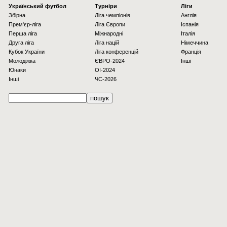
Українcький футбол
Турніри
Ліги
Збірна
Ліга чемпіонів
Англія
Прем'єр-ліга
Ліга Європи
Іспанія
Перша ліга
Міжнародні
Італія
Друга ліга
Ліга націй
Німеччина
Кубок України
Ліга конференцій
Франція
Молодіжка
ЄВРО-2024
Інші
Юнаки
OI-2024
Інші
ЧС-2026