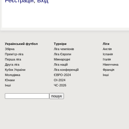
Реєстрація
,
Вхід
Українcький футбол
Турніри
Ліги
Збірна
Ліга чемпіонів
Англія
Прем'єр-ліга
Ліга Європи
Іспанія
Перша ліга
Міжнародні
Італія
Друга ліга
Ліга націй
Німеччина
Кубок України
Ліга конференцій
Франція
Молодіжка
ЄВРО-2024
Інші
Юнаки
OI-2024
Інші
ЧС-2026