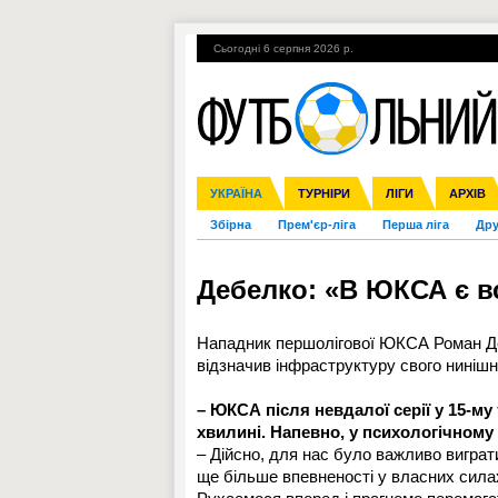
Сьогодні 6 серпня 2026 р.
Гарячі теми
УПЛ, 1-й тур
ВІЙНА
УКРАЇНА
Ліга чемпіонів
Англія
ЧС-2014
Іспанія
ЄВРО-2016
ТУРНІРИ
Ліга Європи
Італія
Росія
ЛІГИ
Німеччина
Міжнародні
Кубок ко
АРХІВ
Збірна
Прем'єр-ліга
Перша ліга
Дру
Дебелко: «В ЮКСА є вс
Нападник першолігової ЮКСА Роман Деб
відзначив інфраструктуру свого нинішн
– ЮКСА після невдалої серії у 15-му
хвилині. Напевно, у психологічному
– Дійсно, для нас було важливо виграт
ще більше впевненості у власних сила