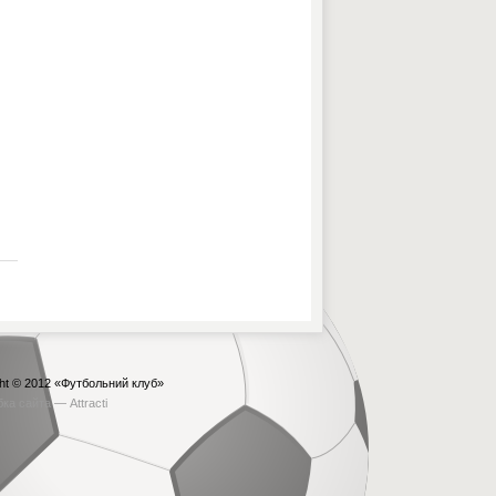
ht © 2012
«Футбольний клуб»
бка сайта —
Attracti