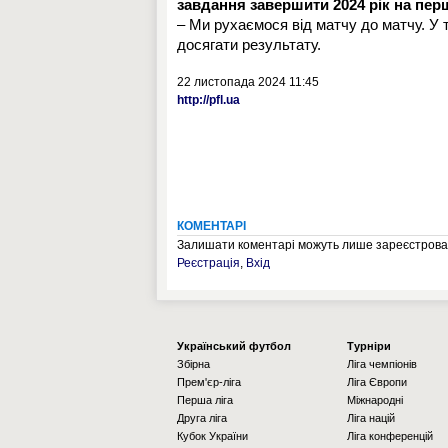
завдання завершити 2024 рік на пер
– Ми рухаємося від матчу до матчу. У т
досягати результату.
22 листопада 2024 11:45
http://pfl.ua
КОМЕНТАРІ
Залишати коментарі можуть лише зареєстрован
Реєстрація
,
Вхід
Українcький футбол
Турніри
Збірна
Ліга чемпіонів
Прем'єр-ліга
Ліга Європи
Перша ліга
Міжнародні
Друга ліга
Ліга націй
Кубок України
Ліга конференцій