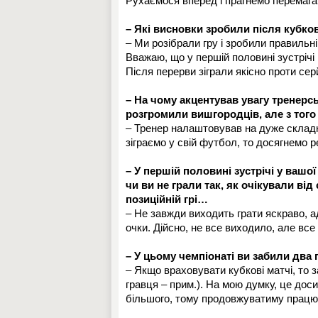
Рухаємося вперед і прагнемо перемагат
– Які висновки зробили після кубко
– Ми розібрали гру і зробили правильн
Вважаю, що у першій половині зустрічі
Після перерви зіграли якісно проти сер
– На чому акцентував увагу тренерс
розгромили вишгородців, але з того
– Тренер налаштовував на дуже складн
зіграємо у свій футбол, то досягнемо р
– У першій половині зустрічі у вашо
чи ви не грали так, як очікували ві
позиційній грі…
– Не завжди виходить грати яскраво, а
очки. Дійсно, не все виходило, але все
– У цьому чемпіонаті ви забили два
– Якщо враховувати кубкові матчі, то 
гравця – прим.). На мою думку, це дос
більшого, тому продовжуватиму працюв