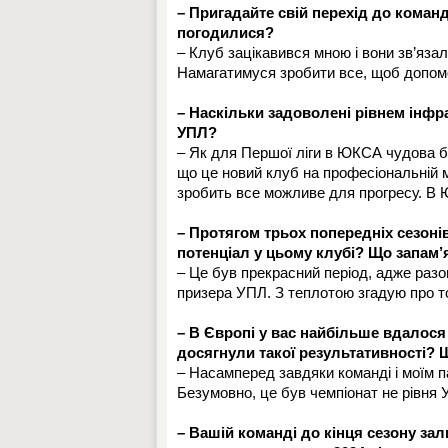
– Пригадайте свій перехід до коман
погодилися?
– Клуб зацікавився мною і вони зв’яза
Намагатимуся зробити все, щоб допом
– Наскільки задоволені рівнем інф
УПЛ?
– Як для Першої ліги в ЮКСА чудова ба
що це новий клуб на професіональній м
зробить все можливе для прогресу. В 
– Протягом трьох попередніх сезонів
потенціал у цьому клубі? Що запам
– Це був прекрасний період, адже раз
призера УПЛ. З теплотою згадую про той
– В Європі у вас найбільше вдалося 
досягнули такої результативності? 
– Насамперед завдяки команді і моїм п
Безумовно, це був чемпіонат не рівня У
– Вашій команді до кінця сезону за