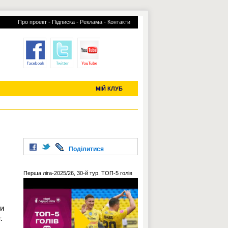
-
-
-
Про проект
Підписка
Реклама
Контакти
отий КЛУБ
УСІ ТРАНСФЕРИ
С-2019 (U-20)
ЧС-2022
МІЙ КЛУБ
Поділитися
Перша ліга-2025/26, 30-й тур. ТОП-5 голів
ли
.