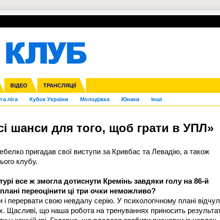
УПЛ-ПЕРЕХОДИ
СКРИЖАЛІ
ЄВРОКУБКИ
Зол
нфедерацій
Франція
ВІДЕО
Ліга націй
Інші
ЧЄ-2015 (U-21)
ТРАНСЛЯЦІЇ
Ліга конференцій
Копа Америка
ЄВРО-2024
ЧС-2018
OI-2024
ЄВРО-2020
ЧС-2026
Ч
га ліга
Кубок України
Молодіжка
Юнаки
Інші
і шанси для того, щоб грати в УПЛ»
елко пригадав свої виступи за Кривбас та Левадію, а також
ього клубу.
 турі все ж змогла дотиснути Кремінь завдяки голу на 86-й
 плані переоцінити ці три очки неможливо?
и і перервати свою невдалу серію. У психологічному плані відчу
х. Щасливі, що наша робота на тренуваннях приносить результат