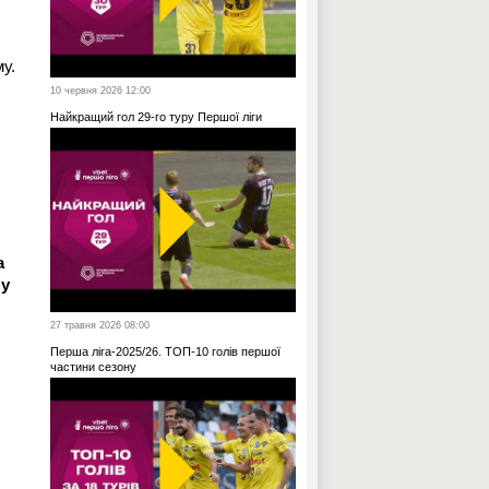
у.
10 червня 2026 12:00
Найкращий гол 29-го туру Першої ліги
а
 у
27 травня 2026 08:00
Перша ліга-2025/26. ТОП-10 голів першої
частини сезону