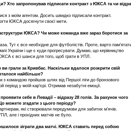
ди? Хто запропонував підписати контракт з ЮКСА та чи відр
лися з моїм агентом. Досить швидко підписали контракт.
огти ЮКСА досягнути своєї мети.
раструктури ЮКСА? Чи може команда вже зараз боротися за
за. Тут є все необхідне для футболістів. Проте, варто пам’ятат
апі України і ще є куди прогресувати. Думаю, що керівництво
ЮКСА є всі шанси для того, щоб грати в УПЛ.
 ви грали за Кривбас. Наскільки вдалося розкрити свій
’яталося найбільше?
ом з командою пройшов шлях від Першої ліги до бронзового
 період у моїй кар’єрі. Отримав незабутні емоції.
проявити себе в Левадії – відразу 28 голів. За рахунок чого
Що можете згадати з цього періоду?
артнерам, які створювали передумови для забитих м’ячів.
ПЛ, але і прохідних матчів не було.
лишилося зіграти два матчі. ЮКСА ставить перед собою