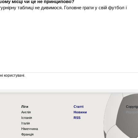
шому місці чи це не принципово?
урнірну таблиці не дивимося. Головне грати у свій футбол і
і користувачі.
Ліги
Статті
Copyrig
Англія
Новини
Рорзро
Іспанія
RSS
Італія
Німеччина
Франція