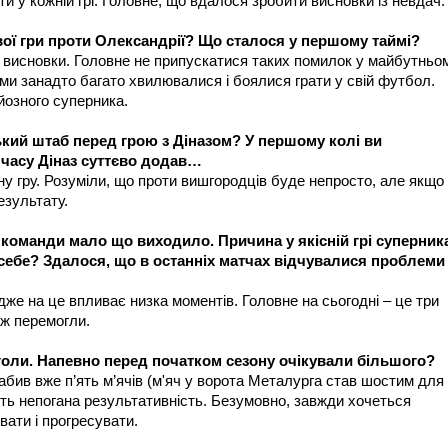
и у кожній грі. Головне, що вдалося зробити висновки із невдач.
вої гри проти Олександрії? Що сталося у першому таймі?
і висновки. Головне не припускатися таких помилок у майбутньом
 ми занадто багато хвилювалися і боялися грати у свій футбол.
йозного суперника.
ький штаб перед грою з Діназом? У першому колі ви
 часу Діназ суттєво додав…
у гру. Розуміли, що проти вишгородців буде непросто, але якщо
езультату.
ї команди мало що виходило. Причина у якісній грі суперник
д себе? Здалося, що в останніх матчах відчувалися проблеми
дже на це впливає низка моментів. Головне на сьогодні – це три
 ж перемогли.
 голи. Напевно перед початком сезону очікували більшого?
забив вже п’ять м’ячів (м'яч у ворота Металурга став шостим для
ить непогана результативність. Безумовно, завжди хочеться
ати і прогресувати.