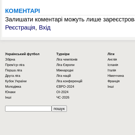
КОМЕНТАРІ
Залишати коментарі можуть лише зареєстрова
Реєстрація
,
Вхід
Українcький футбол
Турніри
Ліги
Збірна
Ліга чемпіонів
Англія
Прем'єр-ліга
Ліга Європи
Іспанія
Перша ліга
Міжнародні
Італія
Друга ліга
Ліга націй
Німеччина
Кубок України
Ліга конференцій
Франція
Молодіжка
ЄВРО-2024
Інші
Юнаки
OI-2024
Інші
ЧС-2026