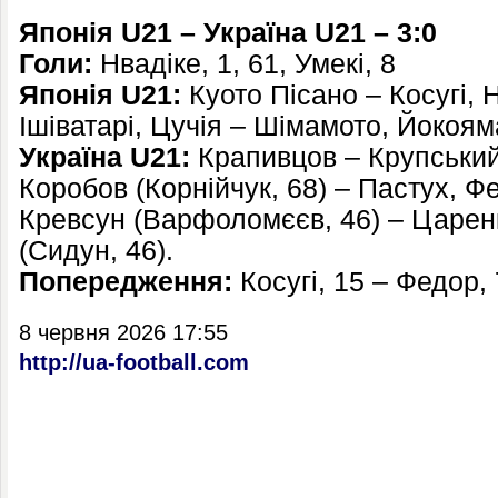
Японія U21 – Україна U21 – 3:0
Голи:
Нвадіке, 1, 61, Умекі, 8
Японія U21:
Куото Пісано – Косугі, 
Ішіватарі, Цучія – Шімамото, Йокоям
Україна U21:
Крапивцов – Крупський,
Коробов (Корнійчук, 68) – Пастух, Ф
Кревсун (Варфоломєєв, 46) – Царен
(Сидун, 46).
Попередження:
Косугі, 15 – Федор,
8 червня 2026 17:55
http://ua-football.com