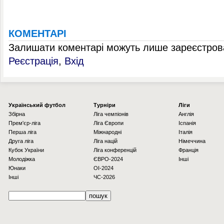
КОМЕНТАРІ
Залишати коментарі можуть лише зареєстрова
Реєстрація
,
Вхід
Українcький футбол
Турніри
Ліги
Збірна
Ліга чемпіонів
Англія
Прем'єр-ліга
Ліга Європи
Іспанія
Перша ліга
Міжнародні
Італія
Друга ліга
Ліга націй
Німеччина
Кубок України
Ліга конференцій
Франція
Молодіжка
ЄВРО-2024
Інші
Юнаки
OI-2024
Інші
ЧС-2026