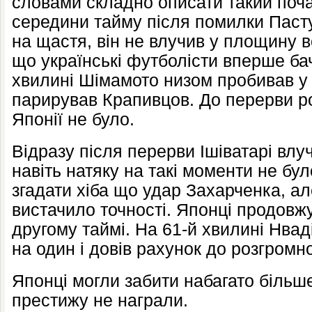
словами складно описати такий поча
середини тайму після помилки Паст
на щастя, він не влучив у площину в
що українські футболісти вперше бач
хвилині Шімамото низом пробивав у н
парирував Крапивцов. До перерви роб
Японії не було.
Відразу після перерви Ішіватарі влуч
навіть натяку на такі моменти не бул
згадати хіба що удар Захарченка, а
вистачило точності. Японці продовжу
другому таймі. На 61-й хвилині Нвад
на один і довів рахунок до розгромног
Японці могли забити набагато більше,
престижу не награли.