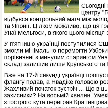
Сьогодні 
центру "
відбувся контрольний матч між моло
та Японії. Цілком можливо, що ця гр
Унаї Мельгоси, в якого цього місяця
У п'ятницю українці поступилися США
змогли мінімально перемогти Узбекис
порівнянні з минулим спарингом Уна
складі залишив лише Крупського та 
Вже на 17-й секунді українці пропус
флангу подав, а Нвадіке головою роз
Жахливий початок зустрічі... Що в ц
захисники? На восьмій хвилині Умекі
з гострого кута переграв Крапивцова