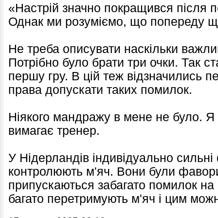
«Настрій значно покращився після 
Однак ми розуміємо, що попереду щ
Не треба описувати наскільки важли
Потрібно було брати три очки. Так с
першу гру. В цій теж відзначились 
права допускати таких помилок.
Ніякого мандражу в мене не було. Я 
вимагає тренер.
У Нідерландів індивідуально сильні
контролюють м'яч. Вони були фавор
припускаються забагато помилок на 
багато перетримують м'яч і цим мож