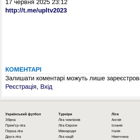
17 червня 2025 23:12
http://t.me/upltv2023
КОМЕНТАРІ
Залишати коментарі можуть лише зареєстрова
Реєстрація
,
Вхід
Українcький футбол
Турніри
Ліги
Збірна
Ліга чемпіонів
Англія
Прем'єр-ліга
Ліга Європи
Іспанія
Перша ліга
Міжнародні
Італія
Друга ліга
Ліга націй
Німеччина