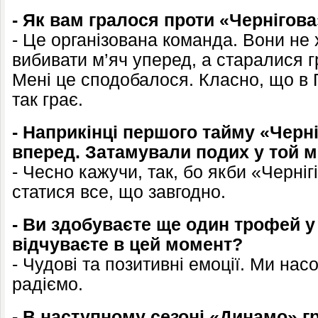
- Як вам гралося проти «Чернігов
- Це організована команда. Вони не 
вибивати м’яч уперед, а старалися г
Мені це сподобалося. Класно, що в П
так грає.
- Наприкінці першого тайму «Черні
вперед. Затамували подих у той 
- Чесно кажучи, так, бо якби «Черніг
статися все, що завгодно.
- Ви здобуваєте ще один трофей у
відчуваєте в цей момент?
- Чудові та позитивні емоції. Ми н
радіємо.
- В наступному сезоні «Динамо» г