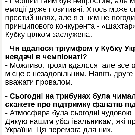
- Перший тайм був непростим, але м
емоції дуже позитивні. Хтось може с
простий шлях, але я з цим не погоди
принципового конкурента - «Шахтар
Кубку цілком заслужена.
- Чи вдалося тріумфом у Кубку Ук
невдачі в чемпіонаті?
- Можливо, трохи вдалося, але все 
місце є незадовільним. Навіть друге
вважати провалом.
- Сьогодні на трибунах була чима
скажете про підтримку фанатів під
- Атмосфера була сьогодні чудовою,
Дякую нашим уболівальникам, які при
України. Ця перемога для них.