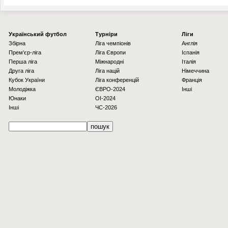
Українcький футбол
Турніри
Ліги
Збірна
Ліга чемпіонів
Англія
Прем'єр-ліга
Ліга Європи
Іспанія
Перша ліга
Міжнародні
Італія
Друга ліга
Ліга націй
Німеччина
Кубок України
Ліга конференцій
Франція
Молодіжка
ЄВРО-2024
Інші
Юнаки
OI-2024
Інші
ЧС-2026