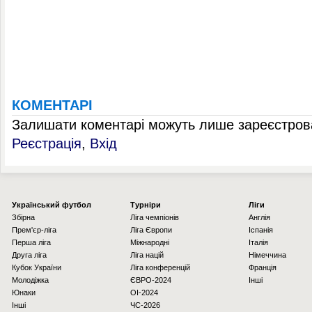
КОМЕНТАРІ
Залишати коментарі можуть лише зареєстрова
Реєстрація
,
Вхід
Українcький футбол
Турніри
Ліги
Збірна
Ліга чемпіонів
Англія
Прем'єр-ліга
Ліга Європи
Іспанія
Перша ліга
Міжнародні
Італія
Друга ліга
Ліга націй
Німеччина
Кубок України
Ліга конференцій
Франція
Молодіжка
ЄВРО-2024
Інші
Юнаки
OI-2024
Інші
ЧС-2026