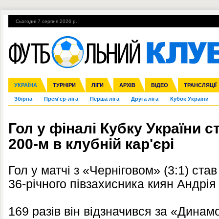
Сьогодні 7 серпня 2026 р.
Гарячі теми
УПЛ, 1-й тур
ВІЙНА
УПЛ-ПЕРЕХОДИ
УКРАЇНА
Ліга чемпіонів
Англія
ЧС-2014
Іспанія
ЄВРО-2016
ТУРНІРИ
Ліга Європи
Італія
Росія
ЛІГИ
Німеччина
Міжнародні
Кубок конфедерацій
АРХІВ
Франція
ВІДЕО
Ліга націй
Інші
ЧЄ-2015 (U-21
ТРАНСЛЯЦІЇ
Ліга конф
Збірна
Прем'єр-ліга
Перша ліга
Друга ліга
Кубок України
Гол у фіналі Кубку України 
200-м в клубній кар'єрі
Гол у матчі з «Черніговом» (3:1) став
36-річного півзахисника киян Андрі
169 разів він відзначився за «Динамо