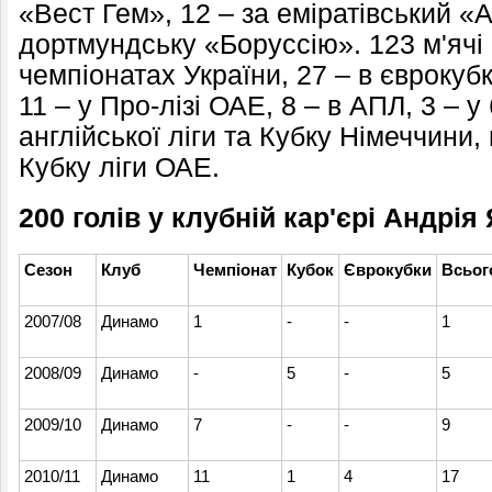
«Вест Гем», 12 – за еміратівський «А
дортмундську «Боруссію». 123 м'ячі
чемпіонатах України, 27 – в єврокубк
11 – у Про-лізі ОАЕ, 8 – в АПЛ, 3 – у 
англійської ліги та Кубку Німеччини, 
Кубку ліги ОАЕ.
200 голів у клубній кар'єрі Андрі
Сезон
Клуб
Чемпіонат
Кубок
Єврокубки
Всьог
2007/08
Динамо
1
-
-
1
2008/09
Динамо
-
5
-
5
2009/10
Динамо
7
-
-
9
2010/11
Динамо
11
1
4
17