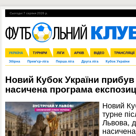
Сьогодні 7 серпня 2026 р.
Гарячі теми
УПЛ, 1-й тур
ВІЙНА
УПЛ-ПЕРЕХОДИ
УКРАЇНА
Ліга чемпіонів
Англія
ЧС-2014
Іспанія
ЄВРО-2016
ТУРНІРИ
Ліга Європи
Італія
Росія
ЛІГИ
Німеччина
Міжнародні
Кубок конфедерацій
АРХІВ
Франція
ВІДЕО
Ліга націй
Інші
ЧЄ-2015 (U-21
ТРАНСЛЯЦІЇ
Ліга конф
Збірна
Прем'єр-ліга
Перша ліга
Друга ліга
Кубок України
Новий Кубок України прибув
насичена програма експозиц
Новий Ку
турне піс
Львова, д
насичена