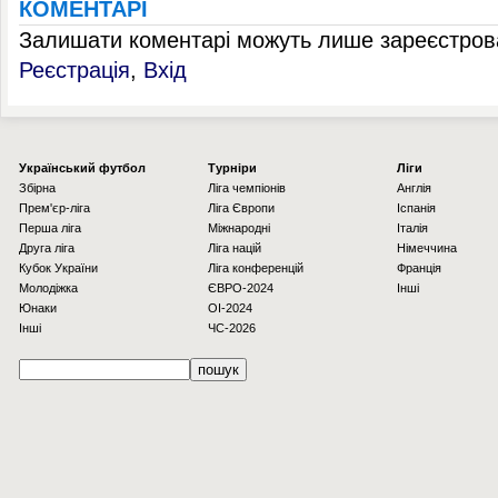
КОМЕНТАРІ
Залишати коментарі можуть лише зареєстрова
Реєстрація
,
Вхід
Українcький футбол
Турніри
Ліги
Збірна
Ліга чемпіонів
Англія
Прем'єр-ліга
Ліга Європи
Іспанія
Перша ліга
Міжнародні
Італія
Друга ліга
Ліга націй
Німеччина
Кубок України
Ліга конференцій
Франція
Молодіжка
ЄВРО-2024
Інші
Юнаки
OI-2024
Інші
ЧС-2026