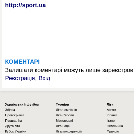
http://sport.ua
КОМЕНТАРІ
Залишати коментарі можуть лише зареєстрова
Реєстрація
,
Вхід
Українcький футбол
Турніри
Ліги
Збірна
Ліга чемпіонів
Англія
Прем'єр-ліга
Ліга Європи
Іспанія
Перша ліга
Міжнародні
Італія
Друга ліга
Ліга націй
Німеччина
Кубок України
Ліга конференцій
Франція