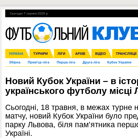
Сьогодні 7 серпня 2026 р.
Гарячі теми
УПЛ, 1-й тур
ВІЙНА
УПЛ-ПЕРЕХОДИ
УКРАЇНА
Ліга чемпіонів
Англія
ЧС-2014
Іспанія
ЄВРО-2016
ТУРНІРИ
Ліга Європи
Італія
Росія
ЛІГИ
Німеччина
Міжнародні
Кубок конфедерацій
АРХІВ
Франція
ВІДЕО
Ліга націй
Інші
ЧЄ-2015 (U-21
ТРАНСЛЯЦІЇ
Ліга конф
Збірна
Прем'єр-ліга
Перша ліга
Друга ліга
Кубок України
Новий Кубок України – в іст
українського футболу місці
Сьогодні, 18 травня, в межах турне
матчу, новий Кубок України було пр
парку Львова, біля пам’ятника пер
Україні.