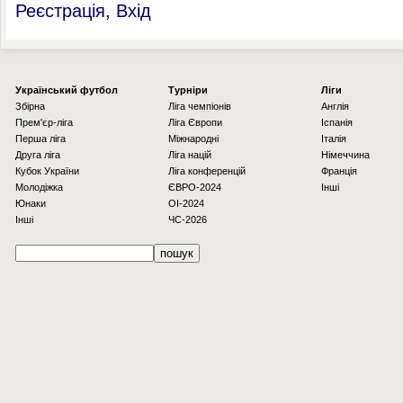
Реєстрація
,
Вхід
Українcький футбол
Турніри
Ліги
Збірна
Ліга чемпіонів
Англія
Прем'єр-ліга
Ліга Європи
Іспанія
Перша ліга
Міжнародні
Італія
Друга ліга
Ліга націй
Німеччина
Кубок України
Ліга конференцій
Франція
Молодіжка
ЄВРО-2024
Інші
Юнаки
OI-2024
Інші
ЧС-2026