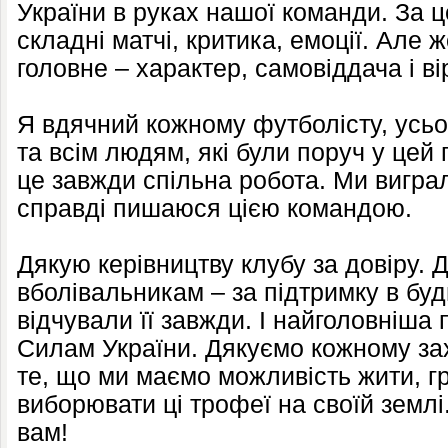
України в руках нашої команди. За ц
складні матчі, критика, емоції. Але 
головне – характер, самовіддача і ві
Я вдячний кожному футболісту, усь
та всім людям, які були поруч у цей 
це завжди спільна робота. Ми виграл
справді пишаюся цією командою.
Дякую керівництву клубу за довіру.
вболівальникам – за підтримку в буд
відчували її завжди. І найголовніш
Силам України. Дякуємо кожному зах
те, що ми маємо можливість жити, гр
виборювати ці трофеї на своїй землі
вам!