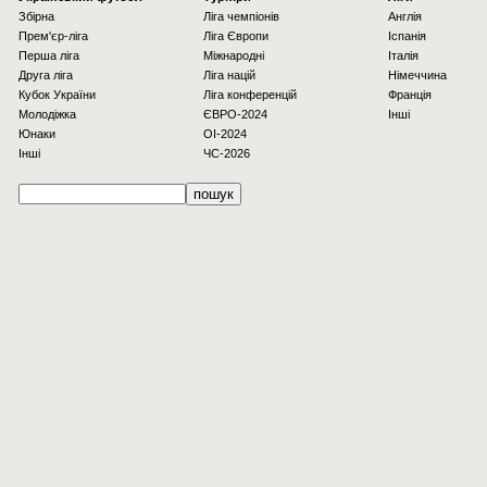
Збірна
Ліга чемпіонів
Англія
Прем'єр-ліга
Ліга Європи
Іспанія
Перша ліга
Міжнародні
Італія
Друга ліга
Ліга націй
Німеччина
Кубок України
Ліга конференцій
Франція
Молодіжка
ЄВРО-2024
Інші
Юнаки
OI-2024
Інші
ЧС-2026