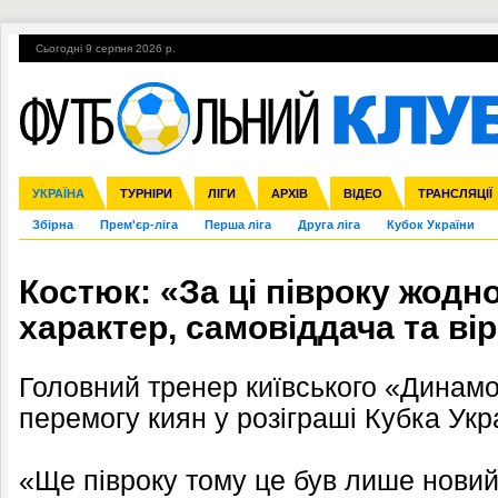
Сьогодні 9 серпня 2026 р.
Гарячі теми
УПЛ, 2-й тур
ВІЙНА
УПЛ-ПЕРЕХОДИ
УКРАЇНА
Ліга чемпіонів
Англія
ЧС-2014
Іспанія
ЄВРО-2016
ТУРНІРИ
Ліга Європи
Італія
Росія
ЛІГИ
Німеччина
Міжнародні
Кубок конфедерацій
АРХІВ
Франція
ВІДЕО
Ліга націй
Інші
ЧЄ-2015 (U-21
ТРАНСЛЯЦІЇ
Ліга конф
Збірна
Прем'єр-ліга
Перша ліга
Друга ліга
Кубок України
Костюк: «За ці півроку жодн
характер, самовіддача та ві
Головний тренер київського «Динамо
перемогу киян у розіграші Кубка Укр
«Ще півроку тому це був лише новий