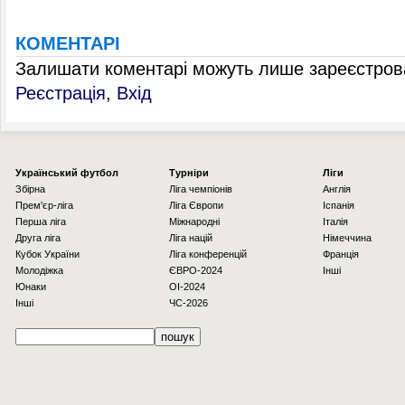
КОМЕНТАРІ
Залишати коментарі можуть лише зареєстрова
Реєстрація
,
Вхід
Українcький футбол
Турніри
Ліги
Збірна
Ліга чемпіонів
Англія
Прем'єр-ліга
Ліга Європи
Іспанія
Перша ліга
Міжнародні
Італія
Друга ліга
Ліга націй
Німеччина
Кубок України
Ліга конференцій
Франція
Молодіжка
ЄВРО-2024
Інші
Юнаки
OI-2024
Інші
ЧС-2026