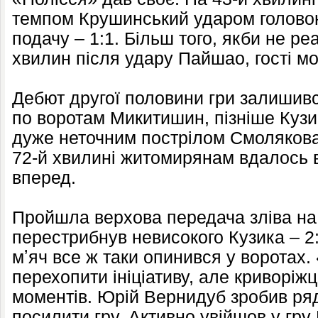
темпом Крушинський ударом голово
подачу – 1:1. Більш того, якби не ре
хвилин після удару Пайшао, гості мо
Дебют другої половини гри залишивс
по воротам Микитишин, пізніше Кузик
дуже неточним пострілом Смолякова.
72-й хвилині житомирянам вдалось 
вперед.
Пройшла верхова передача зліва на
перестрибнув невисокого Кузика – 2:
мʼяч все ж таки опинився у воротах
перехопити ініціативу, але криворіж
моментів. Юрій Вернидуб зробив ряд 
посилити гру. Активно увійшов у гр