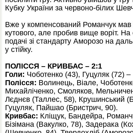
Кубку України за червоно-білих Шев
Вже у компенсований Романчук мав 
кутового, але пробив вище воріт. На
подачі зі стандарту Аморозо на дальн
у стійку.
ПОЛІССЯ – КРИВБАС – 2:1
Голи:
Чоботенко (43), Гуцуляк (72) –
Полісся:
Волинець, Віале, Чоботенко
Михайліченко, Смоляков, Мельниченк
Лєднєв (Таллес, 58), Крушинський (Б
Гуцуляк, Пайшао (Бристрич, 90).
Кривбас:
Кліщук, Бандейра, Романчу
Бізімана (Вакулко, 78), Задерака (Ко
(Шевченко, 84), Твердохліб (Амороз