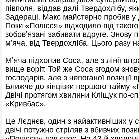
півполя, віддав далі Твердохлібу, як
Задераці. Макс майстерно пробив у д
Поки «Полісся» відходило від такого
зобовʼязані забивати вдруге. Знову пр
мʼяча, від Твердохліба. Цього разу н
Мʼяча підхопив Соса, але з лінії шт
вище воріт. Той же Соса згодом зно
господарів, але з непоганої позиції 
Ближче до кінцівки першого тайму «
Двічі протягом хвилини Кліщук по-с
«Кривбас».
Це Лєднєв, один з найактивніших у с
двічі потужно стріляв з вбивчих позиц
«Полісся» дав своє. На 43-й хвилині