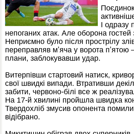
Поєдинок
активніш
І одразу 
непоганих атак. Але оборона гостей 
Неприємно було після прострілу зл
переправляв мʼяча у ворота пʼятою 
плани, заблокувавши удар.
Витерпівши стартовий натиск, криво
свої швидкі випади. Втративши декі
забити, червоно-білі все ж реалізува
На 17-й хвилині пройшла швидка конт
Твердохліб змусив опонента помилит
відібрано.
Микитишин обіграв двох суперників,