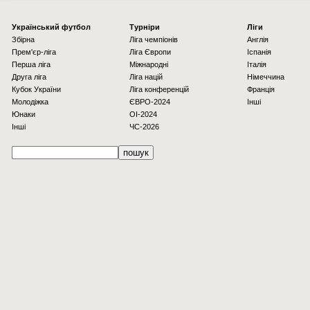
Українcький футбол
Турніри
Ліги
Збірна
Ліга чемпіонів
Англія
Прем'єр-ліга
Ліга Європи
Іспанія
Перша ліга
Міжнародні
Італія
Друга ліга
Ліга націй
Німеччина
Кубок України
Ліга конференцій
Франція
Молодіжка
ЄВРО-2024
Інші
Юнаки
OI-2024
Інші
ЧС-2026