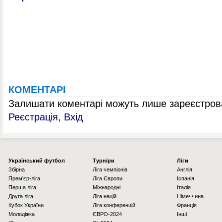
КОМЕНТАРІ
Залишати коментарі можуть лише зареєстрова
Реєстрація
,
Вхід
Українcький футбол
Турніри
Ліги
Збірна
Ліга чемпіонів
Англія
Прем'єр-ліга
Ліга Європи
Іспанія
Перша ліга
Міжнародні
Італія
Друга ліга
Ліга націй
Німеччина
Кубок України
Ліга конференцій
Франція
Молодіжка
ЄВРО-2024
Інші