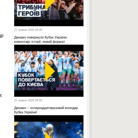
27 травня 2026 09:00
др
Динамо повернуло Кубок України:
коментарі, історії, новий формат
є
22 травня 2026 09:00
Динамо – чотирнадцятиразовий володар
Кубка України!
я