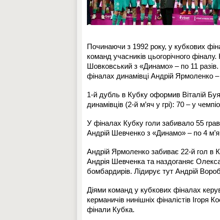
Починаючи з 1992 року, у кубкових фін
команд учасників цьогорічного фіналу
Шовковський з «Динамо» – по 11 разів.
фіналах динамівці Андрій Ярмоленко –
1-й дубль в Кубку оформив Віталій Буял
динамівців (2-й м’яч у грі): 70 – у чемпі
У фіналах Кубку голи забивало 55 грав
Андрій Шевченко з «Динамо» – по 4 м’яч
Андрій Ярмоленко забиває 22-й гол в К
Андрія Шевченка та наздоганяє Олекса
бомбардирів. Лідирує тут Андрій Воробе
Діями команд у кубкових фіналах керув
керманичів нинішніх фіналістів Ігоря К
фінали Кубка.