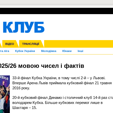
УПЛ-ПЕРЕХОДИ
СКРИЖАЛІ
ЄВРОКУБКИ
Зол
нфедерацій
Франція
ВІДЕО
Ліга націй
Інші
ЧЄ-2015 (U-21)
ТРАНСЛЯЦІЇ
Ліга конференцій
Копа Америка
ЄВРО-2024
ЧС-2018
OI-2024
ЄВРО-2020
ЧС-2026
Ч
га ліга
Кубок України
Молодіжка
Юнаки
Інші
025/26 мовою чисел і фактів
33-й фінал Кубка України, в тому числі 2-й – у Львові.
Вперше Арена Львів приймала кубковий фінал 21 травня
2016 року.
20-й кубковий фінал Динамо і столичний клуб 14-й раз ст
володарем Кубка. Більше кубкових перемог лише в
Шахтаря – 15.