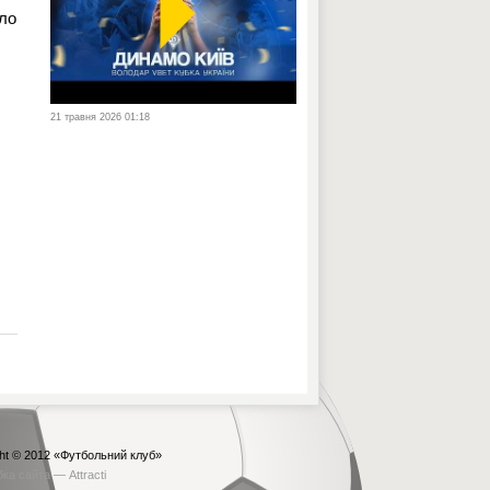
вло
21 травня 2026 01:18
ht © 2012
«Футбольний клуб»
бка сайта —
Attracti