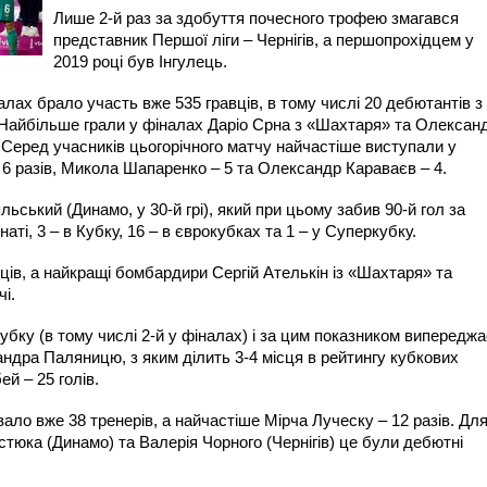
Лише 2-й раз за здобуття почесного трофею змагався
представник Першої ліги – Чернігів, а першопрохідцем у
2019 році був Інгулець.
алах брало участь вже 535 гравців, в тому числі 20 дебютантів з
. Найбільше грали у фіналах Даріо Срна з «Шахтаря» та Олексан
 Серед учасників цьогорічного матчу найчастіше виступали у
 6 разів, Микола Шапаренко – 5 та Олександр Караваєв – 4.
ьський (Динамо, у 30-й грі), який при цьому забив 90-й гол за
онаті, 3 – в Кубку, 16 – в єврокубках та 1 – у Суперкубку.
ців, а найкращі бомбардири Сергій Ателькін із «Шахтаря» та
і.
убку (в тому числі 2-й у фіналах) і за цим показником випереджа
ндра Паляницю, з яким ділить 3-4 місця в рейтингу кубкових
й – 25 голів.
ало вже 38 тренерів, а найчастіше Мірча Луческу – 12 разів. Дл
остюка (Динамо) та Валерія Чорного (Чернігів) це були дебютні