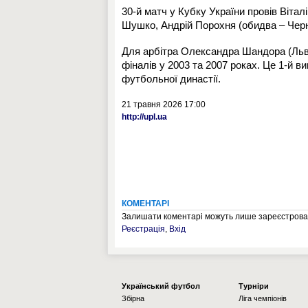
30-й матч у Кубку України провів Віта
Шушко, Андрій Порохня (обидва – Чернігі
Для арбітра Олександра Шандора (Львів
фіналів у 2003 та 2007 роках. Це 1-й 
футбольної династії.
21 травня 2026 17:00
http://upl.ua
КОМЕНТАРІ
Залишати коментарі можуть лише зареєстрован
Реєстрація
,
Вхід
Українcький футбол
Турніри
Збірна
Ліга чемпіонів