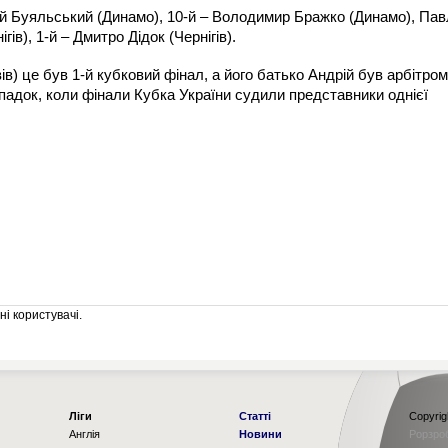
лій Буяльський (Динамо), 10-й – Володимир Бражко (Динамо), Па
в), 1-й – Дмитро Дідок (Чернігів).
) це був 1-й кубковий фінал, а його батько Андрій був арбітром
випадок, коли фінали Кубка України судили представники однієї
і користувачі.
Ліги
Статті
Copyrig
Англія
Новини
Рорзро