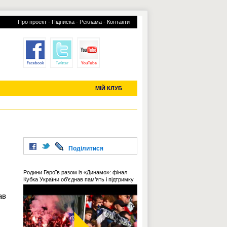
-
-
-
Про проект
Підписка
Реклама
Контакти
отий КЛУБ
УСІ ТРАНСФЕРИ
С-2019 (U-20)
ЧС-2022
МІЙ КЛУБ
Поділитися
Родини Героїв разом із «Динамо»: фінал
Кубка України об’єднав пам’ять і підтримку
ав