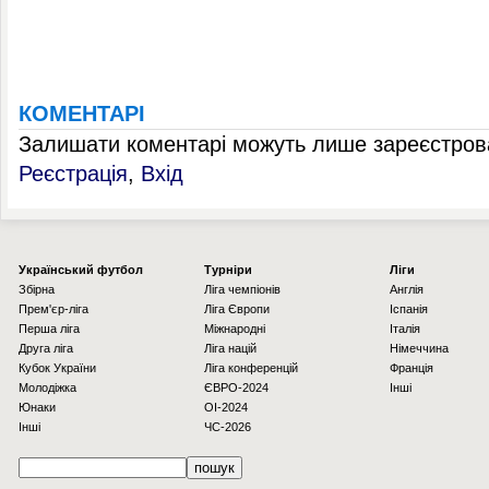
КОМЕНТАРІ
Залишати коментарі можуть лише зареєстрова
Реєстрація
,
Вхід
Українcький футбол
Турніри
Ліги
Збірна
Ліга чемпіонів
Англія
Прем'єр-ліга
Ліга Європи
Іспанія
Перша ліга
Міжнародні
Італія
Друга ліга
Ліга націй
Німеччина
Кубок України
Ліга конференцій
Франція
Молодіжка
ЄВРО-2024
Інші
Юнаки
OI-2024
Інші
ЧС-2026