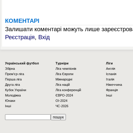
КОМЕНТАРІ
Залишати коментарі можуть лише зареєстрова
Реєстрація
,
Вхід
Українcький футбол
Турніри
Ліги
Збірна
Ліга чемпіонів
Англія
Прем'єр-ліга
Ліга Європи
Іспанія
Перша ліга
Міжнародні
Італія
Друга ліга
Ліга націй
Німеччина
Кубок України
Ліга конференцій
Франція
Молодіжка
ЄВРО-2024
Інші
Юнаки
OI-2024
Інші
ЧС-2026