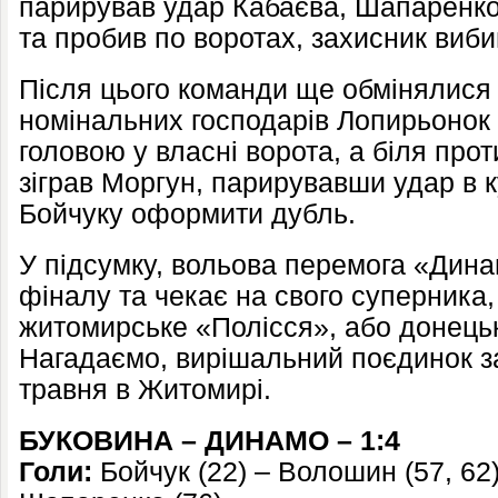
парирував удар Кабаєва, Шапаренко
та пробив по воротах, захисник вибив,
Після цього команди ще обмінялися 
номінальних господарів Лопирьонок 
головою у власні ворота, а біля про
зіграв Моргун, парирувавши удар в 
Бойчуку оформити дубль.
У підсумку, вольова перемога «Дина
фіналу та чекає на свого суперника,
житомирське «Полісся», або донець
Нагадаємо, вирішальний поєдинок з
травня в Житомирі.
БУКОВИНА – ДИНАМО – 1:4
Голи:
Бойчук (22) – Волошин (57, 62),