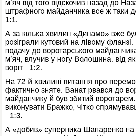
мʼяч від того відскочив назад до Наз
штрафного майданчика все ж таки до
1:1.
А за кілька хвилин «Динамо» вже бу
розіграли кутовий на лівому фланзі,
подачу до воротарського майданчика
мʼяч, влучив у ногу Волошина, від як
воріт - 1:2.
На 72-й хвилині питання про перем
фактично зняте. Ванат рвався до во
майданчику й був збитий воротарем.
виконувати Бражко, чітко спрямувавш
- 1:3.
А «добив» суперника Шапаренко на 7