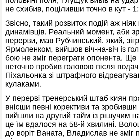
половині поля, Глущук вивів на удар
не схибив, поціливши точно в кут - 1:
Звісно, такий розвиток подій аж ніяк
динамівців. Реальний момент, аби з
перерви, мав Рубчинський, який, зігр
Ярмоленком, вийшов віч-на-віч із го
бою не зміг переграти опонента. Ще
неточно пробив головою після подачі
Піхальонка зі штрафного відреагува
кулаками.
У перерві тренерський штаб киян про
внісши певні корективи та зробивши к
вийшли на другий тайм із рішучим на
це їм вдалося на 58-й хвилині. Вол
до воріт Ваната, Владислав не зміг 