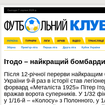
Сьогодні 7 серпня 2026 р.
Гарячі теми
УПЛ, 1-й тур
ВІЙНА
УПЛ-ПЕРЕХОДИ
УКРАЇНА
Ліга чемпіонів
Англія
ЧС-2014
Іспанія
ЄВРО-2016
ТУРНІРИ
Ліга Європи
Італія
Росія
ЛІГИ
Німеччина
Міжнародні
Кубок конфедерацій
АРХІВ
Франція
ВІДЕО
Ліга націй
Інші
ЧЄ-2015 (U-21
ТРАНСЛЯЦІЇ
Ліга конф
Збірна
Прем'єр-ліга
Перша ліга
Друга ліга
Кубок України
Ітодо – найкращий бомбарди
Після 12-річної перерви найкращим
України 9-й раз в історії став легіон
форвард «Металіста 1925» Пітер Ітод
вражав ворота суперників. У 1/32 фі
у 1/16-й – «Колосу» з Полонного, у 1