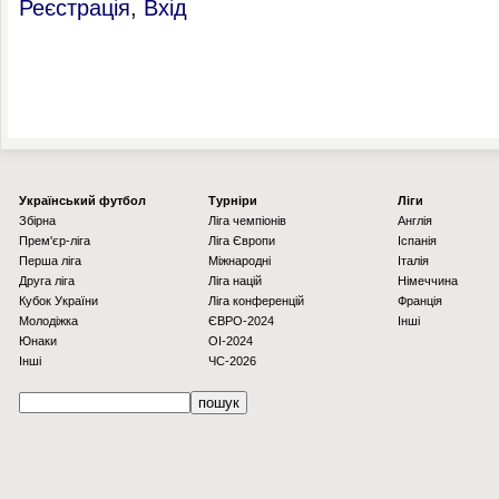
Реєстрація
,
Вхід
Українcький футбол
Турніри
Ліги
Збірна
Ліга чемпіонів
Англія
Прем'єр-ліга
Ліга Європи
Іспанія
Перша ліга
Міжнародні
Італія
Друга ліга
Ліга націй
Німеччина
Кубок України
Ліга конференцій
Франція
Молодіжка
ЄВРО-2024
Інші
Юнаки
OI-2024
Інші
ЧС-2026