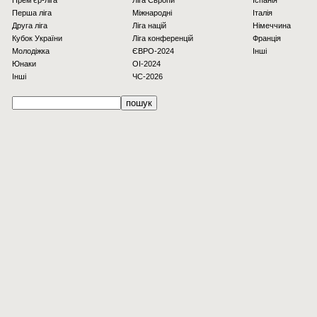
Прем'єр-ліга
Ліга Європи
Іспанія
Перша ліга
Міжнародні
Італія
Друга ліга
Ліга націй
Німеччина
Кубок України
Ліга конференцій
Франція
Молодіжка
ЄВРО-2024
Інші
Юнаки
OI-2024
Інші
ЧС-2026