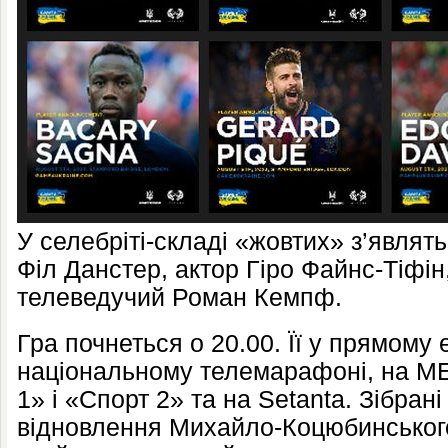
У селебріті-складі «жовтих» з’являт
Філ Данстер, актор Гіро Файнс-Тіфін
телеведучий Роман Кемпф.
Гра почнеться о 20.00. Її у прямому 
національному телемарафоні, на 
1» і «Спорт 2» та на Setanta. Зібрані
відновлення Михайло-Коцюбинського