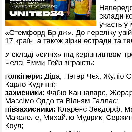
Напередод
склади к
участь у 
«Стемфорд Брідж». До переліку уві
17 країн, а також зірки естради та т
У складі «синіх» під керівництвом т
Челсі Емми Гейз зіграють:
голкіпери:
Діда, Петер Чех, Жуліо С
Карло Кудічіні;
захисники:
Фабіо Каннаваро, Жерар 
Массімо Оддо та Вільям Галлас;
півзахисники:
Кларенс Зеєдорф, Ма
Макелеле, Михайло Мудрик, Сержин
Коул;