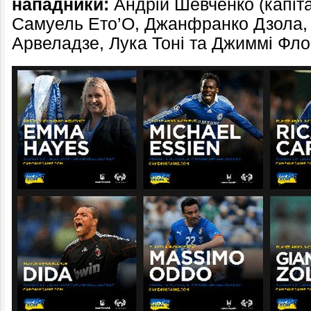
нападники:
Андрій Шевченко (капіта
Самуель Ето’О, Джанфранко Дзола
Арвеладзе, Лука Тоні та Джиммі Фл