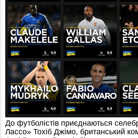
До футболістів приєднаються селебрі
Лассо» Тохіб Джімо, британський ком