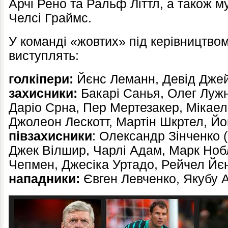
Арчі Рено та Ральф Літтл, а також 
Челсі Граймс.
У команді «жовтих» під керівництво
виступлять:
голкіпери:
Йєнс Леманн, Девід Дже
захисники:
Бакарі Санья, Олег Лужн
Даріо Срна, Пер Мертезакер, Мікаел
Джолеон Лескотт, Мартін Шкртел, Йон
півзахисники
: Олександр Зінченко (
Джек Вілшир, Чарлі Адам, Марк Нобл
Чепмен, Джесіка Уртадо, Рейчел Йєн
нападники:
Євген Левченко, Якубу А