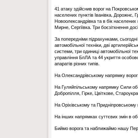
41 атаку здійснив ворог на Покровськ
населених пунктів Іванівка, Дорожнє,
Новоолександрівка та в бік населених 
Мирне, Сергіївка. Три боєзіткнення дос
За попередніми підрахунками, сьогодні
автомобільної техніки, дві артилерійс
системи, три одиниці автомобільної те
управління БпЛА та 44 укриття особов
апаратів різних типів.
На Олександрівському напрямку ворог ч
На Гуляйпільському напрямку Сили обо
Добропілля, Гірке, Цвіткове, Староукра
На Оріхівському та Придніпровському 
На інших напрямках суттєвих змін в об
Биймо ворога та наближаймо нашу Пере