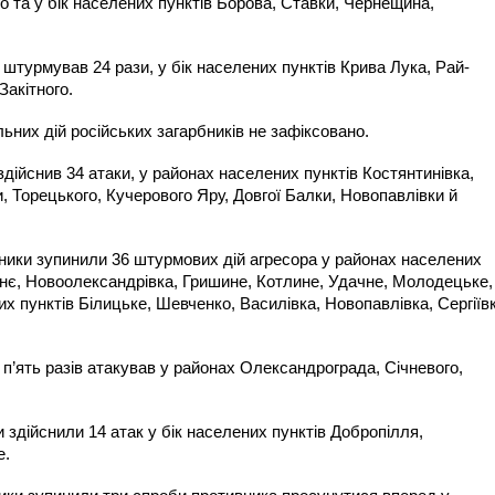
о та у бік населених пунктів Борова, Ставки, Чернещина,
штурмував 24 рази, у бік населених пунктів Крива Лука, Рай-
Закітного.
них дій російських загарбників не зафіксовано.
дійснив 34 атаки, у районах населених пунктів Костянтинівка,
ки, Торецького, Кучерового Яру, Довгої Балки, Новопавлівки й
ики зупинили 36 штурмових дій агресора у районах населених
жнє, Новоолександрівка, Гришине, Котлине, Удачне, Молодецьке,
их пунктів Білицьке, Шевченко, Василівка, Новопавлівка, Сергіїв
п’ять разів атакував у районах Олександрограда, Січневого,
здійснили 14 атак у бік населених пунктів Добропілля,
е.