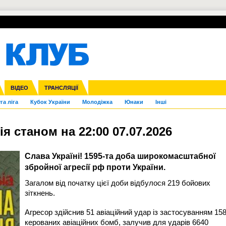
УПЛ-ПЕРЕХОДИ
СКРИЖАЛІ
ЄВРОКУБКИ
Зол
нфедерацій
Франція
ВІДЕО
Ліга націй
Інші
ЧЄ-2015 (U-21)
ТРАНСЛЯЦІЇ
Ліга конференцій
Копа Америка
ЄВРО-2024
ЧС-2018
OI-2024
ЄВРО-2020
ЧС-2026
Ч
га ліга
Кубок України
Молодіжка
Юнаки
Інші
 станом на 22:00 07.07.2026
Слава Україні! 1595-та доба широкомасштабної
збройної агресії рф проти України.
Загалом від початку цієї доби відбулося 219 бойових
зіткнень.
Агресор здійснив 51 авіаційний удар із застосуванням 15
керованих авіаційних бомб, залучив для ударів 6640