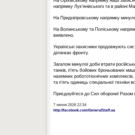
На Оріхівському напрямку наші захисн
напрямку Лук’янівського та в районі М
На Придніпровському напрямку минулої
На Волинському та Поліському напрям
виявлено.
Українські захисники продовжують сис
ділянках фронту.
Загалом минулої доби втрати російськи
танків, п’ять бойових броньованих маши
наземних робототехнічних комплексів, 
та п’ять одиниць спеціальної техніки в
Приєднуйтеся до Сил оборони! Разом 
7 липня 2026 22:34
http://facebook.com/GeneralStaff.ua