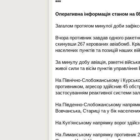
***
Оперативна інформація станом на 08:
Загалом протягом минулої доби зафікс
Вчора противник завдав одного ракетног
скинувши 267 керованих авіабомб. Крім 
населених пунктів та позицій наших вій
За минулу добу авіація, ракетні військ
живої сили та вісім пунктів управління
На Північно-Слобожанському і Курсько
противником, агресор здійснив 45 обстр
застосуванням реактивної системи зал
На Південно-Слобожанському напрямку п
Вовчанська, Стариці та у бік населених
На Куп’янському напрямку ворог здійсн
На Лиманському напрямку противник 24