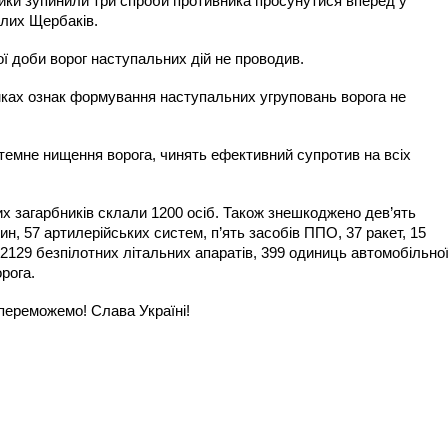
ики зупинили три спроби противника просунутися вперед у
алих Щербаків.
 доби ворог наступальних дій не проводив.
ках ознак формування наступальних угруповань ворога не
темне нищення ворога, чинять ефективний супротив на всіх
х загарбників склали 1200 осіб. Також знешкоджено дев’ять
н, 57 артилерійських систем, п’ять засобів ППО, 37 ракет, 15
2129 безпілотних літальних апаратів, 399 одиниць автомобільно
орога.
переможемо! Слава Україні!