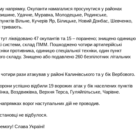
ому напрямку. Окупанти намагалися просунутися у районах
 Гришине, Удачне, Муравка, Молодецьке, Родинське,
пунктів Вільне, Кучерів Яр, Білицьке, Новий Донбас, Шевченко,
і тривають.
 тут ліквідовано 47 окупантів та 15 – поранено; знищено одиницю
ькі системи, склад ПММ. Пошкоджено чотири артилерійські
хніки противника, одиницю спеціальної техніки, один пункт
ого складу. Знищено або подавлено 260 безпілотних літальних
отири рази атакував у районі Калинівського та у бік Вербового.
рони успішно відбили 19 ворожих атак у бік населених пунктів
їнка, Воздвижівка, Верхня Терса, Гуляйпільське, Чарівне.
напрямках ворог наступальних дій не проводив.
становці не відбулося.
могу! Слава Україні!