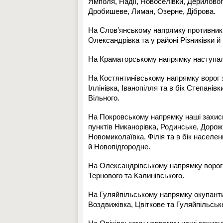
Ямполя, Надії, Новоселівки, Дериловог
Дробишеве, Лиман, Озерне, Діброва.
На Слов’янському напрямку противник 
Олександрівка та у районі Різниківки й 
На Краматорському напрямку наступаль
На Костянтинівському напрямку ворог з
Іллінівка, Іванопілля та в бік Степанів
Вільного.
На Покровському напрямку наші захисн
пунктів Никанорівка, Родинське, Доро
Новомиколаївка, Філія та в бік населен
й Новопідгородне.
На Олександрівському напрямку ворог 
Тернового та Калинівського.
На Гуляйпільському напрямку окупанти 
Воздвижівка, Цвіткове та Гуляйпільськ