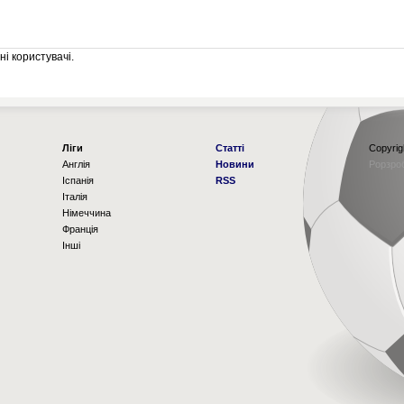
і користувачі.
Ліги
Статті
Copyrig
Англія
Новини
Рорзро
Іспанія
RSS
Італія
Німеччина
Франція
Інші