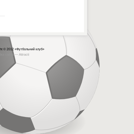
ht © 2012
«Футбольний клуб»
бка сайта —
Attracti