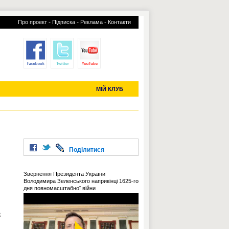
-
-
-
Про проект
Підписка
Реклама
Контакти
отий КЛУБ
УСІ ТРАНСФЕРИ
С-2019 (U-20)
ЧС-2022
МІЙ КЛУБ
Поділитися
Звернення Президента України
Володимира Зеленського наприкінці 1625-го
дня повномасштабної війни
8