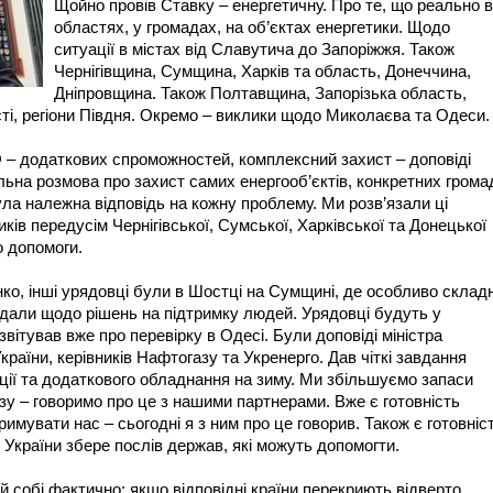
Щойно провів Ставку – енергетичну. Про те, що реально в
областях, у громадах, на об’єктах енергетики. Щодо
ситуації в містах від Славутича до Запоріжжя. Також
Чернігівщина, Сумщина, Харків та область, Донеччина,
Дніпровщина. Також Полтавщина, Запорізька область,
сті, регіони Півдня. Окремо – виклики щодо Миколаєва та Одеси.
 – додаткових спроможностей, комплексний захист – доповіді
льна розмова про захист самих енергооб’єктів, конкретних грома
ла належна відповідь на кожну проблему. Ми розв’язали ці
иків передусім Чернігівської, Сумської, Харківської та Донецької
о допомоги.
ко, інші урядовці були в Шостці на Сумщині, де особливо склад
овідали щодо рішень на підтримку людей. Урядовці будуть у
звітував вже про перевірку в Одесі. Були доповіді міністра
України, керівників Нафтогазу та Укренерго. Дав чіткі завдання
ції та додаткового обладнання на зиму. Ми збільшуємо запаси
азу – говоримо про це з нашими партнерами. Вже є готовність
имувати нас – сьогодні я з ним про це говорив. Також є готовніс
України збере послів держав, які можуть допомогти.
а й собі фактично: якщо відповідні країни перекриють відверто