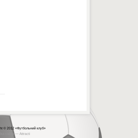
ht © 2012
«Футбольний клуб»
бка сайта —
Attracti