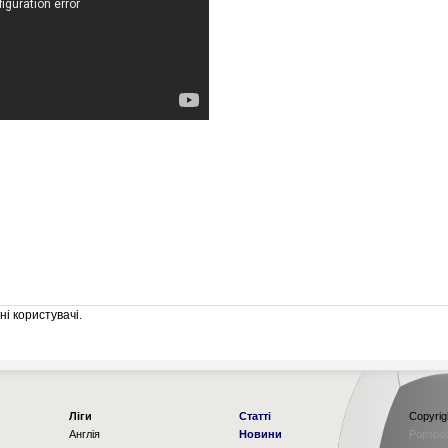
і користувачі.
Ліги
Статті
Copyrig
Англія
Новини
Рорзро