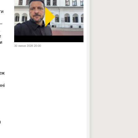
ти
–
е
и
30 липня 2026 20:00
Теж
чні
0