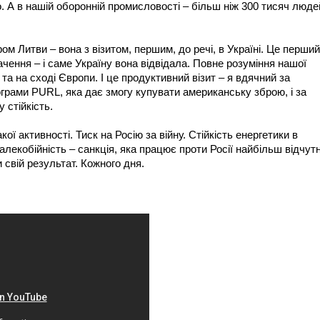
о. А в нашій оборонній промисловості – більш ніж 300 тисяч люде
тром Литви – вона з візитом, першим, до речі, в Україні. Це перший
начення – і саме Україну вона відвідала. Повне розуміння нашої
трі та на сході Європи. І це продуктивний візит – я вдячний за
грами PURL, яка дає змогу купувати американську зброю, і за
 стійкість.
кої активності. Тиск на Росію за війну. Стійкість енергетики в
далекобійність – санкція, яка працює проти Росії найбільш відчут
свій результат. Кожного дня.