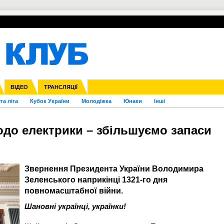
УПЛ-ПЕРЕХОДИ
СКРИЖАЛІ
ЄВРОКУБКИ
Зол
нфедерацій
Франція
ВІДЕО
Ліга націй
Інші
ЧЄ-2015 (U-21)
ТРАНСЛЯЦІЇ
Ліга конференцій
Копа Америка
ЄВРО-2024
ЧС-2018
OI-2024
ЄВРО-2020
ЧС-2026
Ч
га ліга
Кубок України
Молодіжка
Юнаки
Інші
одо електрики – збільшуємо запаси
Звернення Президента України Володимира
Зеленського наприкінці 1321-го дня
повномасштабної війни.
Шановні українці, українки!