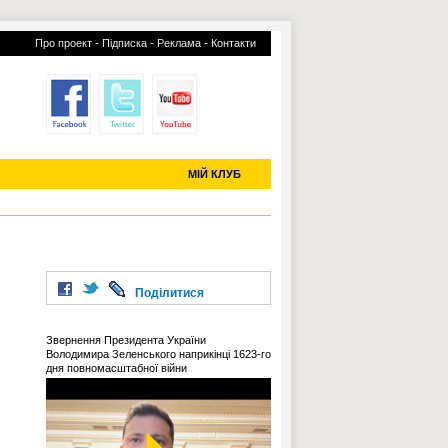
-
-
-
Про проект
Підписка
Реклама
Контакти
отий КЛУБ
УСІ ТРАНСФЕРИ
С-2019 (U-20)
ЧС-2022
МІЙ КЛУБ
Поділитися
Звернення Президента України
Володимира Зеленського наприкінці 1623-го
дня повномасштабної війни