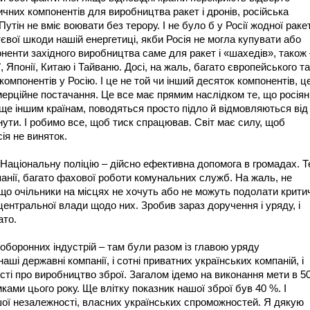
ичних компонентів для виробництва ракет і дронів, російська
утін не вміє воювати без терору. І не було б у Росії жодної раке
ттєвої шкоди нашій енергетиці, якби Росія не могла купувати або
ненти західного виробництва саме для ракет і «шахедів», також 
, Японії, Китаю і Тайваню. Досі, на жаль, багато європейського та
омпонентів у Росію. І це не той чи інший десяток компонентів, ц
омерційне постачання. Це все має прямим наслідком те, що росіян
ще іншим країнам, поводяться просто підло й відмовляються від
иснути. І робимо все, щоб тиск спрацював. Світ має силу, щоб
ія не виняток.
 Національну поліцію – дійсно ефективна допомога в громадах. 
анії, багато фахової роботи комунальних служб. На жаль, не
що очільники на місцях не хочуть або не можуть подолати крити
ентральної влади щодо них. Зробив зараз доручення і уряду, і
ато.
оборонних індустрій – там були разом із главою уряду
ші державні компанії, і сотні приватних українських компаній, і
ості про виробництво зброї. Загалом ідемо на виконання мети в 5
мками цього року. Ще влітку показник нашої зброї був 40 %. І
ої незалежності, власних українських спроможностей. Я дякую