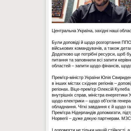
Центральна Україна, західні наші обла
Були доповіді й щодо розгортання ППО
військових командувачів, а також дета
Додатково ще потрібні ресурси, щоб бу
питання та заповнили всі запити керівн
областей – запити щодо фінансів, щод
Прем’єр-міністр України Юлія Свириден
в інших містах східних регіонів – доп
регіонах. Віце-прем’єр Олексій Кулеба 
внутрішніх справ, міністра енергетики 
щодо електрики – щодо об’єктів генера
обладнання. Чіткі завдання є й щодо г
Прем’єра Нідерландів допомагати, підтр
Норвегії – дуже дякую партнерам. МЗС 
І допомогти не тільки нашій стійкості, 