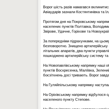
Ворог шість разів намагався вклинити
Авіаударів зазнали Костянтинівка та Ілл
Протягом дня на Покровському напрямк
населених пунктів Полтавка, Володими
Звірове, Удачне, Горіхове та Новоукраї
За попередніми підрахунками, на цьому
безповоротно. Знищено артилерійську с
літальних апаратів, два пункти управлі
пошкоджено артилерійську систему та 
На Новопавлівському напрямку наші об
пунктів Воскресенка, Маліївка, Зелени
боєзіткнень досі тривають. Ворог завд
На Гуляйпільському напрямку наступал
На Оріхівському напрямку відбулося о
населеного пункту Степове.