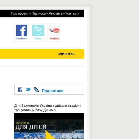
-
-
-
Про проект
Підписка
Реклама
Контакти
отий КЛУБ
УСІ ТРАНСФЕРИ
С-2019 (U-20)
ЧС-2022
МІЙ КЛУБ
Поділитися
Діти Захисників України відвідали стадіон і
тренувальну базу Динамо