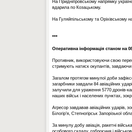
На Придніпровському напрямку українсь
вдарила по Козацькому.
На Гуляйпільському та Оріхівському на
***
Оперативна інформація станом на 08:
Противник, використовуючи свою переваг
стримують натиск окупантів, завдаючи 
Загалом протягом минулої доби зафіксо
загарбники завдали 84 авіаційних ударів
залучили для ураження 5770 дронів-кам
наших військ і населених пунктах, зокр
Агресор завдавав авіаційних ударів, з
Білогір’я, Степногірськ Запорізької обл
За минулу добу авіація, ракетні війсь
особового складу, озброєння і військов