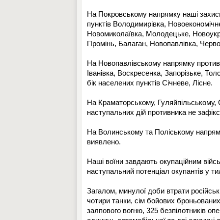
На Покровському напрямку наші захис
пунктів Володимирівка, Новоекономічн
Новомиколаївка, Молодецьке, Новоукра
Промінь, Балаган, Новопавлівка, Черв
На Новопавлівському напрямку противни
Іванівка, Воскресенка, Запорізьке, То
бік населених пунктів Січневе, Лісне.
На Краматорському, Гуляйпільському, 
наступальних дій противника не зафік
На Волинському та Поліському напрям
виявлено.
Наші воїни завдають окупаційним військ
наступальний потенціал окупантів у ти
Загалом, минулої доби втрати російськ
чотири танки, сім бойових броньованих
залпового вогню, 325 безпілотників оп