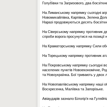
Голубівки та Загризового, два боєзітк
На Лиманському напрямку сьогодні агре
Новомихайлівка, Карпівка, Зелена Доли
Наразі продовжуються десять боєзіткн
На Сіверському напрямку противник дві
спроби ворога просунутися на позиції н
На Краматорському напрямку Сили обо
На Торецькому напрямку противник атак
На Покровському напрямку сьогодні вор
населених пунктів Новоекономічне, Род
та Новоукраїнка. Бої тривають у двох л
На Новопавлівському напрямку наші об
Воскресенка, Маліївка та Запорізьке.
Авіаударів зазнало Білогір’я на Гуляйп