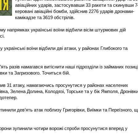
авіаційних ударів, застосувавши 33 ракети та скинувши 7
керовані авіаційні бомби, здійснив 2276 ударів дронами-
камікадзе та 3619 обстрілів.
у напрямках українські воїни відбили вісім штурмових дій
сі.
країнські воїни відбили дві атаки, у районах Глибокого та
ять разів намагався витіснити наші підрозділи із займаних позиц
вки та Загризового. Точиться бій.
ив 31 атаку, намагаючись просунутися у районах населених
івка, Зелена Долина, Колодязі, Торське та у бік Ямполя, Дронівки
дотепер.
пинили дев’ять атак поблизу Григорівки, Виїмки та Переїзного, щ
рони зупинили чотири ворожі спроби просунутися вперед у