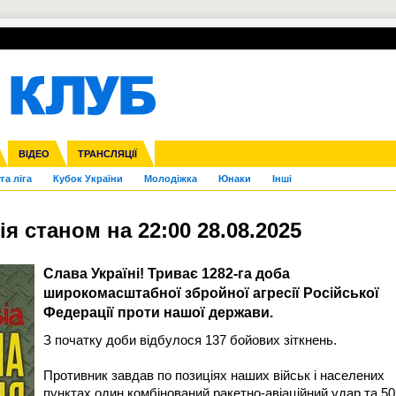
УПЛ-ПЕРЕХОДИ
СКРИЖАЛІ
ЄВРОКУБКИ
Зол
нфедерацій
Франція
ВІДЕО
Ліга націй
Інші
ЧЄ-2015 (U-21)
ТРАНСЛЯЦІЇ
Ліга конференцій
Копа Америка
ЄВРО-2024
ЧС-2018
OI-2024
ЄВРО-2020
ЧС-2026
Ч
га ліга
Кубок України
Молодіжка
Юнаки
Інші
 станом на 22:00 28.08.2025
Слава Україні! Триває 1282-га доба
широкомасштабної збройної агресії Російської
Федерації проти нашої держави.
З початку доби відбулося 137 бойових зіткнень.
Противник завдав по позиціях наших військ і населених
пунктах один комбінований ракетно-авіаційний удар та 50