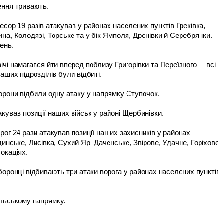
нення тривають.
сор 19 разів атакував у районах населених пунктів Греківка,
на, Колодязі, Торське та у бік Ямполя, Дронівки й Серебрянки.
ень.
чі намагався йти вперед поблизу Григорівки та Переїзного – всі
аших підрозділів були відбиті.
рони відбили одну атаку у напрямку Ступочок.
ував позиції наших військ у районі Щербинівки.
ог 24 рази атакував позиції наших захисників у районах
инське, Лисівка, Сухий Яр, Даченське, Звірове, Удачне, Горіхов
окаціях.
оронці відбивають три атаки ворога у районах населених пункті
ільському напрямку.