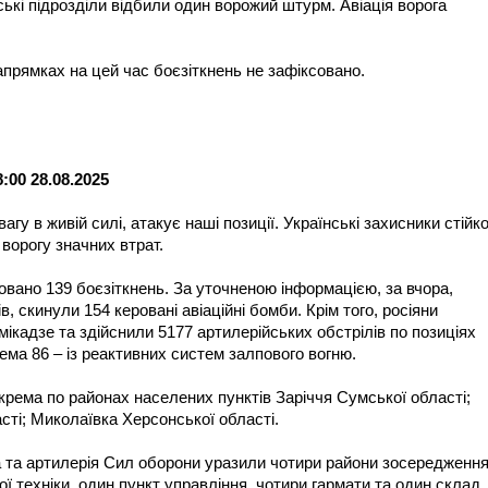
кі підрозділи відбили один ворожий штурм. Авіація ворога
прямках на цей час боєзіткнень не зафіксовано.
00 28.08.2025
у в живій силі, атакує наші позиції. Українські захисники стійк
ворогу значних втрат.
вано 139 боєзіткнень. За уточненою інформацією, за вчора,
, скинули 154 керовані авіаційні бомби. Крім того, росіяни
ікадзе та здійснили 5177 артилерійських обстрілів по позиціях
ема 86 – із реактивних систем залпового вогню.
окрема по районах населених пунктів Заріччя Сумської області;
асті; Миколаївка Херсонської області.
ка та артилерія Сил оборони уразили чотири райони зосередженн
ої техніки, один пункт управління, чотири гармати та один склад