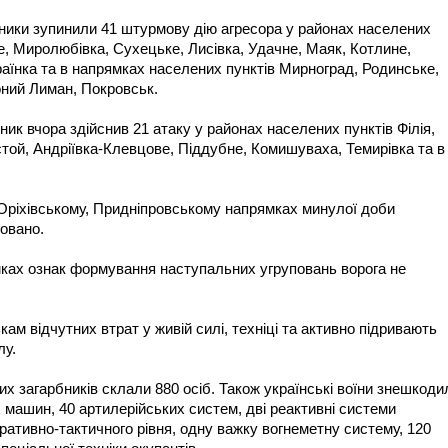
ники зупинили 41 штурмову дію агресора у районах населених
е, Миролюбівка, Сухецьке, Лисівка, Удачне, Маяк, Котлине,
їнка та в напрямках населених пунктів Мирноград, Родинське,
оний Лиман, Покровськ.
к вчора здійснив 21 атаку у районах населених пунктів Філія,
лстой, Андріївка-Клевцове, Піддубне, Комишуваха, Темирівка та в
Оріхівському, Придніпровському напрямках минулої доби
совано.
ках ознак формування наступальних угруповань ворога не
ам відчутних втрат у живій силі, техніці та активно підривають
лу.
их загарбників склали 880 осіб. Також українські воїни знешкоди
 машин, 40 артилерійських систем, дві реактивні системи
еративно-тактичного рівня, одну важку вогнеметну систему, 120