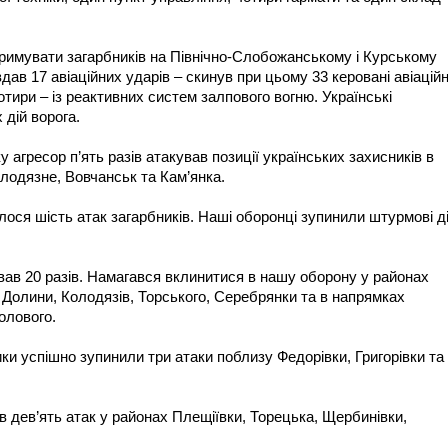
римувати загарбників на Північно-Слобожанському і Курському
дав 17 авіаційних ударів – скинув при цьому 33 керовані авіаційн
чотири – із реактивних систем залпового вогню. Українські
дій ворога.
гресор п’ять разів атакував позиції українських захисників в
лодязне, Вовчанськ та Кам’янка.
ося шість атак загарбників. Наші оборонці зупинили штурмові ді
ав 20 разів. Намагався вклинитися в нашу оборону у районах
 Долини, Колодязів, Торського, Серебрянки та в напрямках
олового.
и успішно зупинили три атаки поблизу Федорівки, Григорівки та
 дев’ять атак у районах Плещіївки, Торецька, Щербинівки,