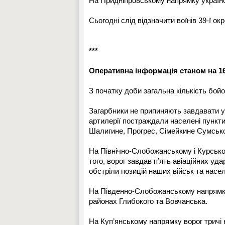
На Придніпровському напрямку українсь
Сьогодні слід відзначити воїнів 39-ї о
***
Оперативна інформація станом на 16:
З початку доби загальна кількість бойо
Загарбники не припиняють завдавати у
артилерії постраждали населені пункти 
Шалигине, Прогрес, Сімейкине Сумсько
На Північно-Слобожанському і Курсько
того, ворог завдав п’ять авіаційних уд
обстріли позицій наших військ та насел
На Південно-Слобожанському напрямку в
районах Глибокого та Вовчанська.
На Куп’янському напрямку ворог тричі 