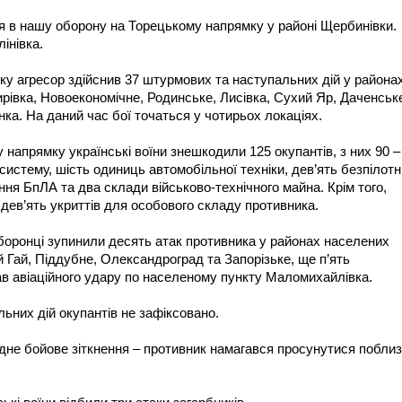
ся в нашу оборону на Торецькому напрямку у районі Щербинівки.
інівка.
у агресор здійснив 37 штурмових та наступальних дій у района
рівка, Новоекономічне, Родинське, Лисівка, Сухий Яр, Даченськ
нка. На даний час бої точаться у чотирьох локаціях.
 напрямку українські воїни знешкодили 125 окупантів, з них 90 –
истему, шість одиниць автомобільної техніки, дев’ять безпілот
ння БпЛА та два склади військово-технічного майна. Крім того,
дев’ять укриттів для особового складу противника.
оронці зупинили десять атак противника у районах населених
й Гай, Піддубне, Олександроград та Запорізьке, ще п’ять
ав авіаційного удару по населеному пункту Маломихайлівка.
ьних дій окупантів не зафіксовано.
дне бойове зіткнення – противник намагався просунутися побли