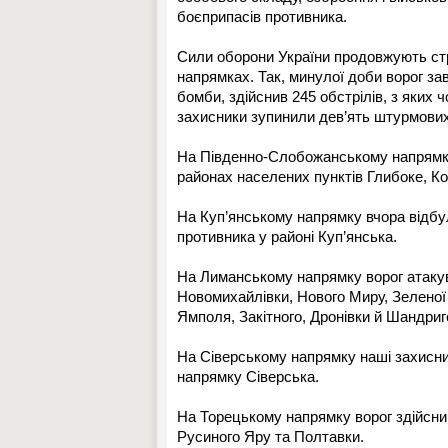
боєприпасів противника.
Сили оборони України продовжують ст
напрямках. Так, минулої доби ворог зав
бомби, здійснив 245 обстрілів, з яких 
захисники зупинили дев’ять штурмових 
На Південно-Слобожанському напрямку а
районах населених пунктів Глибоке, Ко
На Куп’янському напрямку вчора відбул
противника у районі Куп’янська.
На Лиманському напрямку ворог атакув
Новомихайлівки, Нового Миру, Зеленої
Ямполя, Закітного, Дронівки й Шандриг
На Сіверському напрямку наші захисник
напрямку Сіверська.
На Торецькому напрямку ворог здійснив
Русиного Яру та Полтавки.