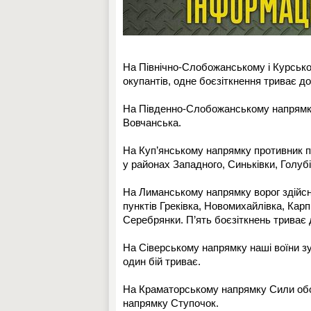
На Північно-Слобожанському і Курськом
окупантів, одне боєзіткнення триває до
На Південно-Слобожанському напрямку у
Вовчанська.
На Куп’янському напрямку противник п’
у районах Западного, Синьківки, Голубі
На Лиманському напрямку ворог здійсн
пунктів Греківка, Новомихайлівка, Карп
Серебрянки. П’ять боєзіткнень триває 
На Сіверському напрямку наші воїни зу
один бій триває.
На Краматорському напрямку Сили обо
напрямку Ступочок.