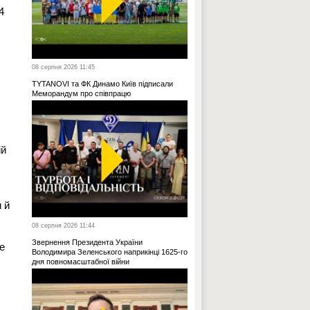
4
08 серпня 2026 11:45
TYTANOVI та ФК Динамо Київ підписали
Меморандум про співпрацю
ій
 й
08 серпня 2026 11:44
Звернення Президента України
е
Володимира Зеленського наприкінці 1625-го
дня повномасштабної війни