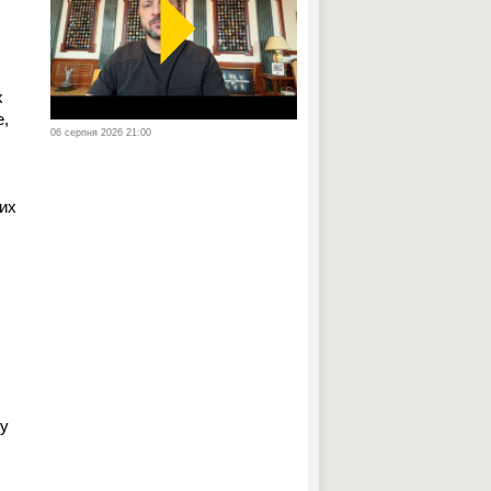
х
е,
06 серпня 2026 21:00
них
зу