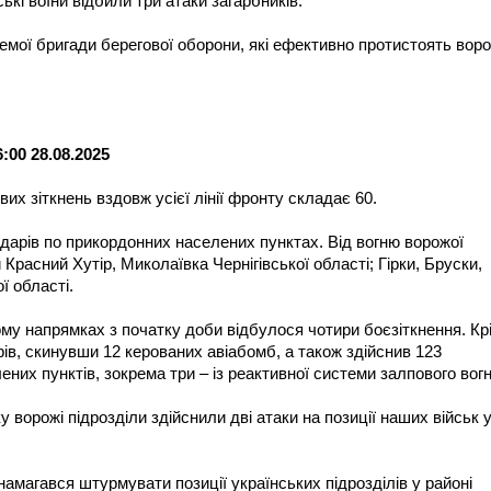
кі воїни відбили три атаки загарбників.
кремої бригади берегової оборони, які ефективно протистоять воро
00 28.08.2025
вих зіткнень вздовж усієї лінії фронту складає 60.
дарів по прикордонних населених пунктах. Від вогню ворожої
Красний Хутір, Миколаївка Чернігівської області; Гірки, Бруски,
ї області.
му напрямках з початку доби відбулося чотири боєзіткнення. Кр
арів, скинувши 12 керованих авіабомб, а також здійснив 123
ених пунктів, зокрема три – із реактивної системи залпового вог
орожі підрозділи здійснили дві атаки на позиції наших військ 
намагався штурмувати позиції українських підрозділів у районі