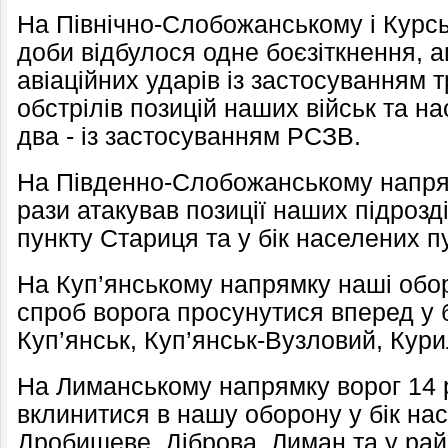
На Північно-Слобожанському і Курс
доби відбулося одне боєзіткнення, 
авіаційних ударів із застосуванням 
обстрілів позицій наших військ та н
два - із застосуванням РСЗВ.
На Південно-Слобожанському напря
рази атакував позиції наших підрозд
пункту Стариця та у бік населених пу
На Куп’янському напрямку наші обор
спроб ворога просунутися вперед у б
Куп’янськ, Куп’янськ-Вузловий, Кури
На Лиманському напрямку ворог 14 
вклинитися в нашу оборону у бік нас
Дробишеве, Діброва, Лиман та у рай