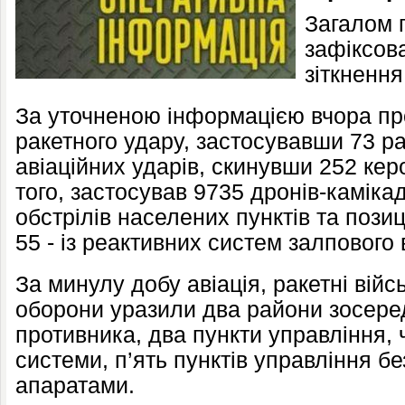
Загалом 
зафіксов
зіткнення
За уточненою інформацією вчора пр
ракетного удару, застосувавши 73 ра
авіаційних ударів, скинувши 252 кер
того, застосував 9735 дронів-каміка
обстрілів населених пунктів та пози
55 - із реактивних систем залпового 
За минулу добу авіація, ракетні війс
оборони уразили два райони зосере
противника, два пункти управління, 
системи, п’ять пунктів управління б
апаратами.