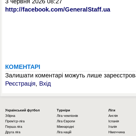
3 червня 2026 08:27
http://facebook.com/GeneralStaff.ua
КОМЕНТАРІ
Залишати коментарі можуть лише зареєстрова
Реєстрація
,
Вхід
Українcький футбол
Турніри
Ліги
Збірна
Ліга чемпіонів
Англія
Прем'єр-ліга
Ліга Європи
Іспанія
Перша ліга
Міжнародні
Італія
Друга ліга
Ліга націй
Німеччина