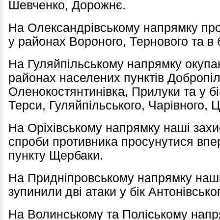
Шевченко, Дорожнє.
На Олександрівському напрямку прот
у районах Вороного, Тернового та в б
На Гуляйпільському напрямку окупан
районах населених пунктів Добропіл
Оленокостянтинівка, Прилуки та у бі
Терси, Гуляйпільського, Чарівного, Цв
На Оріхівському напрямку наші захи
спроби противника просунутися впе
пункту Щербаки.
На Придніпровському напрямку наші
зупинили дві атаки у бік Антонівсько
На Волинському та Поліському нап