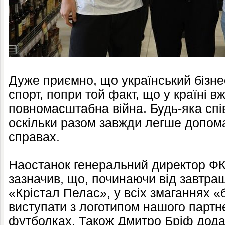
Дуже приємно, що український бізне
спорт, попри той факт, що у країні в
повномасштабна війна. Будь-яка спі
оскільки разом завжди легше допома
справах.
Наостанок генеральний директор ФК
зазначив, що, починаючи від завтра
«Крістал Пелас», у всіх змаганнях «
виступати з логотипом нашого парт
футболках. Також Дмитро Бріф додав