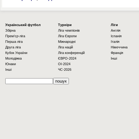
Українcький футбол
Турніри
Ліги
Збірна
Ліга чемпіонів
Англія
Прем'єр-ліга
Ліга Європи
Іспанія
Перша ліга
Міжнародні
Італія
Друга ліга
Ліга націй
Німеччина
Кубок України
Ліга конференцій
Франція
Молодіжка
ЄВРО-2024
Інші
Юнаки
OI-2024
Інші
ЧС-2026