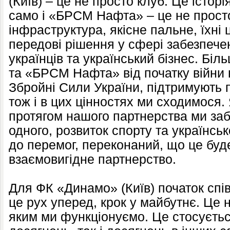
(Київ) – це не просто клуб. Це історія
само і «БРСМ Нафта» – це не прост
інфраструктура, якісне пальне, їхні ц
передові рішення у сфері забезпече
українців та український бізнес. Біл
та «БРСМ Нафта» від початку війни 
Збройні Сили України, підтримують 
тож і в цих цінностях ми сходимося
протягом нашого партнерства ми за
одного, розвиток спорту та українсь
до перемог, переконаний, що це буд
взаємовигідне партнерство.
Для ФК «Динамо» (Київ) початок сп
це рух уперед, крок у майбутнє. Це 
яким ми функціонуємо. Це стосуєтьс