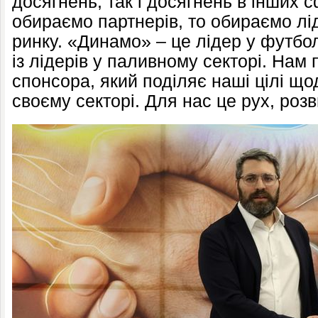
досягнень, так і досягнень в інших 
обираємо партнерів, то обираємо лі
ринку. «Динамо» – це лідер у футб
із лідерів у паливному секторі. На
спонсора, який поділяє наші цілі щ
своєму секторі. Для нас це рух, роз