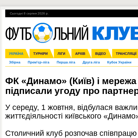
Сьогодні 8 серпня 2026 р.
Гарячі теми
УПЛ, 2-й тур
ВІЙНА
УПЛ-ПЕРЕХОДИ
УКРАЇНА
Ліга чемпіонів
Англія
ЧС-2014
Іспанія
ЄВРО-2016
ТУРНІРИ
Ліга Європи
Італія
Росія
ЛІГИ
Німеччина
Міжнародні
Кубок конфедерацій
АРХІВ
Франція
ВІДЕО
Ліга націй
Інші
ЧЄ-2015 (U-21
ТРАНСЛЯЦІЇ
Ліга конф
Збірна
Прем'єр-ліга
Перша ліга
Друга ліга
Кубок України
ФК «Динамо» (Київ) і мере
підписали угоду про партне
У середу, 1 жовтня, відбулася важли
життєдіяльності київського «Динамо
Столичний клуб розпочав співпрацю