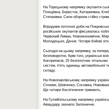
На Торецькому напрямку окупанти сьог
Плещіївка, Бересток, Катеринівка, Кле
Степанівки. Сили оборони стійко стрим
Впродовж поточної доби на Покровськом
російських окупантів фіксувалась побл
Червоний Лиман, Новоекономічне, Миро
Молодецьке, Дачне. Чотири бойові зіт
Сьогодні на цьому напрямку, за попере
безповоротно. Крім того, українські во
боєприпасів, 25 безпілотних літальних 
систем, п’ять одиниць автомобільної т
складу.
На Новопавлівському напрямку українсь
Січневе, Шевченко, Соснівка, Новоіван
Ще чотири боєзіткнення тривають.
На Гуляйпільському напрямку українськ
Авіаудару зазнало Залізничне.