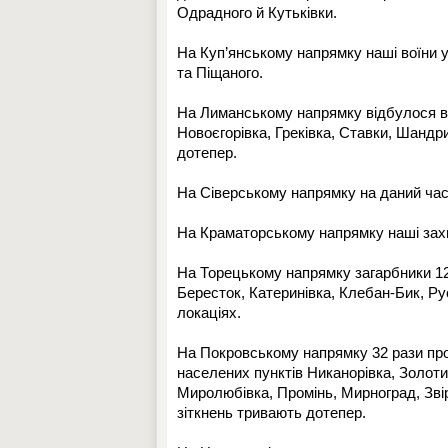
Одрадного й Кутьківки.
На Куп’янському напрямку наші воїни у
та Піщаного.
На Лиманському напрямку відбулося ві
Новоєгорівка, Греківка, Ставки, Шандр
дотепер.
На Сіверському напрямку на даний час
На Краматорському напрямку наші захи
На Торецькому напрямку загарбники 12
Бересток, Катеринівка, Клебан-Бик, Рус
локаціях.
На Покровському напрямку 32 рази прот
населених пунктів Никанорівка, Золот
Миролюбівка, Промінь, Мирноград, Зві
зіткнень тривають дотепер.