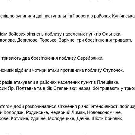
спішно зупинили дві наступальні дії ворога в районах Куп’янська
сім бойових зіткнень поблизу населених пунктів Ольгівка,
иголове, Дерилове, Торське, Зарічне, три боєзіткнення тривають
 тривають два боєзіткнення поблизу Серебрянки.
сники відбили чотири атаки противника поблизу Ступочок.
 разів атакували в районах населених пунктів Плещіївка,
ин Яр, Полтавка та в бік Степанівки; наразі бої тривають у трьо
ягом доби розпочиналися зіткнення різної інтенсивності поблиз
ий Колодязь, Родинське, Червоний Лиман, Новоекономічне,
рове, Котлине, Удачне, Молодецьке, Дачне. Шість бойових