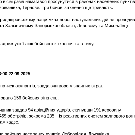
 вісім разів намагався просунутися в районах населених пунктів
воіванівка, Тернове. Три бойові зіткнення ще тривають.
Придніпровському напрямках ворог наступальних дій не проводив
та Залізничному Запорізької області; Львовому та Миколаївці
довж усієї лінії бойового зіткнення та в тилу.
00 22.09.2025
 натиск окупантів, завдаючи ворогу значних втрат.
овано 156 бойових зіткнень.
вник завдав 94 авіаційних ударів, скинувши 191 керовану
5469 обстрілів, зокрема 235 – із реактивних систем залпового вог
амікадзе.
по районах населених пунктів Добропілля, Дружківка,