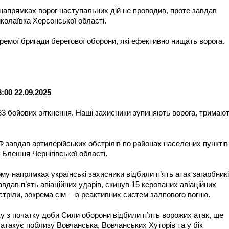
напрямках ворог наступальних дій не проводив, проте завдав
колаївка Херсонської області.
окремої бригади берегової оборони, які ефективно нищать ворога.
00 22.09.2025
83 бойових зіткнення. Наші захисники зупиняють ворога, тримаю
Ф завдав артилерійських обстрілів по районах населених пунктів
 Блешня Чернігівської області.
у напрямках українські захисники відбили п’ять атак загарбникі
вдав п’ять авіаційних ударів, скинув 15 керованих авіаційних
стріли, зокрема сім – із реактивних систем залпового вогню.
 з початку доби Сили оборони відбили п’ять ворожих атак, ще
атакує поблизу Вовчанська, Вовчанських Хуторів та у бік