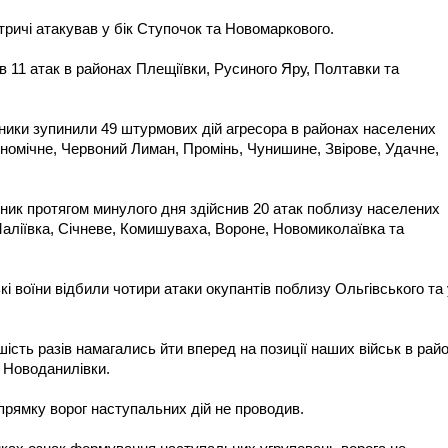
ричі атакував у бік Ступочок та Новомаркового.
 11 атак в районах Плещіївки, Русиного Яру, Полтавки та
ики зупинили 49 штурмових дій агресора в районах населених
ономічне, Червоний Лиман, Промінь, Чунишине, Звірове, Удачне,
ик протягом минулого дня здійснив 20 атак поблизу населених
 Маліївка, Січневе, Комишуваха, Вороне, Новомиколаївка та
і воїни відбили чотири атаки окупантів поблизу Ольгівського та 
ість разів намагались йти вперед на позиції наших військ в райо
й Новоданилівки.
рямку ворог наступальних дій не проводив.