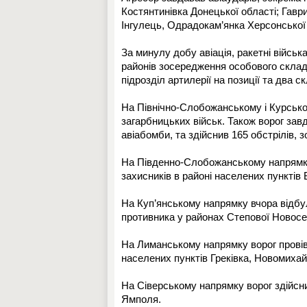
Костянтинівка Донецької області; Гаври
Інгулець, Одрадокам’янка Херсонської 
За минулу добу авіація, ракетні військ
районів зосередження особового складу
підрозділ артилерії на позиції та два 
На Північно-Слобожанському і Курсько
загарбницьких військ. Також ворог зав
авіабомби, та здійснив 165 обстрілів, 
На Південно-Слобожанському напрямку 
захисників в районі населених пунктів 
На Куп’янському напрямку вчора відбул
противника у районах Степової Новосел
На Лиманському напрямку ворог провів
населених пунктів Греківка, Новомихай
На Сіверському напрямку ворог здійсни
Ямполя.