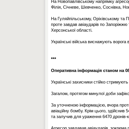
На Новопавлівському напрямку агресор
Філія, Січневе, Шевченко, Соснівка, Но
На Гуляйпільському, Оріхівському та 
проте завдав авіаударів по Запоріжжю 
Херсонської області.
Українські війська виснажують ворога вз
***
Оперативна інформація станом на 08:
Українські захисники стійко стримують
Загалом, протягом минулої доби зафікс
За уточненою інформацією, вчора проти
авіаційну бомбу. Крім цього, здійснив 
та залучив для ураження 6470 дронів-к
Агресор завдавав авіаударів, зокрема 