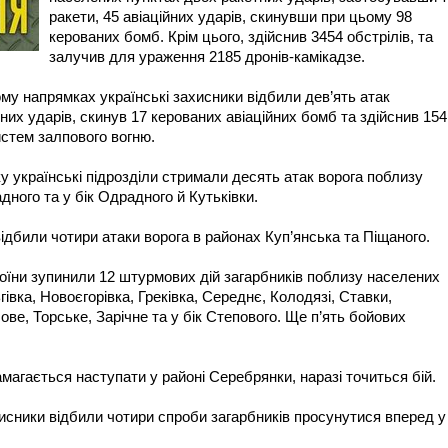
ракети, 45 авіаційних ударів, скинувши при цьому 98
керованих бомб. Крім цього, здійснив 3454 обстрілів, та
залучив для ураження 2185 дронів-камікадзе.
му напрямках українські захисники відбили дев’ять атак
йних ударів, скинув 17 керованих авіаційних бомб та здійснив 154
истем залпового вогню.
українські підрозділи стримали десять атак ворога поблизу
дного та у бік Одрадного й Кутьківки.
ідбили чотири атаки ворога в районах Куп’янська та Піщаного.
оїни зупинили 12 штурмових дій загарбників поблизу населених
івка, Новоєгорівка, Греківка, Середнє, Колодязі, Ставки,
е, Торське, Зарічне та у бік Степового. Ще п’ять бойових
агається наступати у районі Серебрянки, наразі точиться бій.
сники відбили чотири спроби загарбників просунутися вперед у