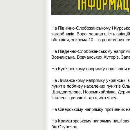
На Північно-Слобожанському і Курсько
загарбників. Ворог завдав шість авіаці
обстріли, зокрема 10 – із реактивних с
На Південно-Слобожанському напрямку 
Вовчанська, Вовчанських Хуторів, Запа
На Куп’янському напрямку наші воїни в
На Лиманському напрямку українські в
пунктів поблизу населених пунктів Ольг
Шандриголове, Новомихайлівка, Дерилов
зіткнень тривають до цього часу.
На Сіверському напрямку противник нам
На Краматорському напрямку наші захи
бік Ступочок.