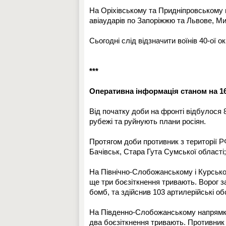
На Оріхівському та Придніпровському 
авіаударів по Запоріжжю та Львове, Ми
Сьогодні слід відзначити воїнів 40-ої 
***
Оперативна інформація станом на 16:
Від початку доби на фронті відбулося 
рубежі та руйнують плани росіян.
Протягом доби противник з території Р
Бачівськ, Стара Гута Сумської області;
На Північно-Слобожанському і Курськом
ще три боєзіткнення тривають. Ворог за
бомб, та здійснив 103 артилерійські об
На Південно-Слобожанському напрямку
два боєзіткнення тривають. Противник 