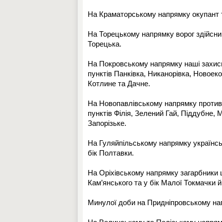
На Краматорському напрямку окупант т
На Торецькому напрямку ворог здійснив
Торецька.
На Покровському напрямку наші захисн
пунктів Панківка, Никанорівка, Новоек
Котлине та Дачне.
На Новопавлівському напрямку противн
пунктів Філія, Зелений Гай, Піддубне,
Запорізьке.
На Гуляйпільському напрямку українськ
бік Полтавки.
На Оріхівському напрямку загарбники ш
Кам’янського та у бік Малої Токмачки 
Минулої доби на Придніпровському нап