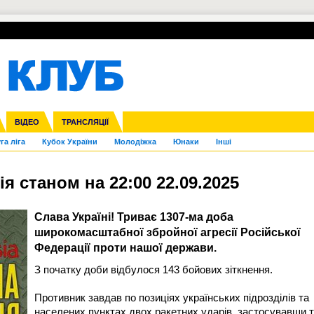
УПЛ-ПЕРЕХОДИ
СКРИЖАЛІ
ЄВРОКУБКИ
Зол
нфедерацій
Франція
ВІДЕО
Ліга націй
Інші
ЧЄ-2015 (U-21)
ТРАНСЛЯЦІЇ
Ліга конференцій
Копа Америка
ЄВРО-2024
ЧС-2018
OI-2024
ЄВРО-2020
ЧС-2026
Ч
га ліга
Кубок України
Молодіжка
Юнаки
Інші
 станом на 22:00 22.09.2025
Слава Україні! Триває 1307-ма доба
широкомасштабної збройної агресії Російської
Федерації проти нашої держави.
З початку доби відбулося 143 бойових зіткнення.
Противник завдав по позиціях українських підрозділів та
населених пунктах двох ракетних ударів, застосувавши 