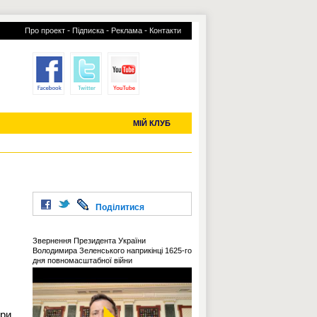
-
-
-
Про проект
Підписка
Реклама
Контакти
отий КЛУБ
УСІ ТРАНСФЕРИ
С-2019 (U-20)
ЧС-2022
МІЙ КЛУБ
Поділитися
Звернення Президента України
Володимира Зеленського наприкінці 1625-го
дня повномасштабної війни
три