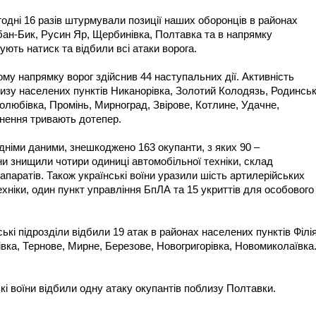
одні 16 разів штурмували позиції наших оборонців в районах
бан-Бик, Русин Яр, Щербинівка, Полтавка та в напрямку
ують натиск та відбили всі атаки ворога.
у напрямку ворог здійснив 44 наступальних дії. Активність
изу населених пунктів Никанорівка, Золотий Колодязь, Родинськ
любівка, Промінь, Мирноград, Звірове, Котлине, Удачне,
кнення тривають дотепер.
дніми даними, знешкоджено 163 окупанти, з яких 90 –
їни знищили чотири одиниці автомобільної техніки, склад
апаратів. Також українські воїни уразили шість артилерійських
ехніки, один пункт управління БпЛА та 15 укриттів для особового
кі підрозділи відбили 19 атак в районах населених пунктів Філія
івка, Тернове, Мирне, Березове, Новогригорівка, Новомиколаївка
і воїни відбили одну атаку окупантів поблизу Полтавки.