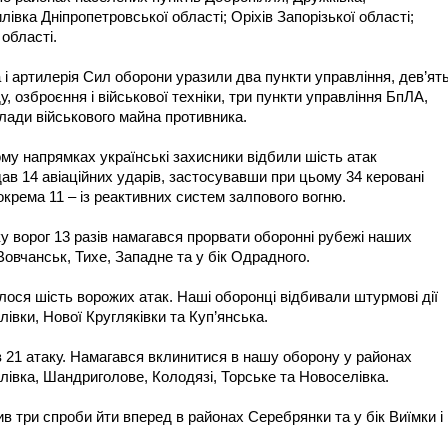
лівка Дніпропетровської області; Оріхів Запорізької області;
області.
а і артилерія Сил оборони уразили два пункти управління, дев’ят
, озброєння і військової техніки, три пункти управління БпЛА,
склади військового майна противника.
му напрямках українські захисники відбили шість атак
дав 14 авіаційних ударів, застосувавши при цьому 34 керовані
зокрема 11 – із реактивних систем залпового вогню.
ворог 13 разів намагався прорвати оборонні рубежі наших
Вовчанськ, Тихе, Западне та у бік Одрадного.
ося шість ворожих атак. Наші оборонці відбивали штурмові дії
івки, Нової Кругляківки та Куп’янська.
 21 атаку. Намагався вклинитися в нашу оборону у районах
лівка, Шандриголове, Колодязі, Торське та Новоселівка.
в три спроби йти вперед в районах Серебрянки та у бік Виїмки і