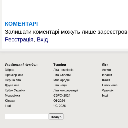
КОМЕНТАРІ
Залишати коментарі можуть лише зареєстрова
Реєстрація
,
Вхід
Українcький футбол
Турніри
Ліги
Збірна
Ліга чемпіонів
Англія
Прем'єр-ліга
Ліга Європи
Іспанія
Перша ліга
Міжнародні
Італія
Друга ліга
Ліга націй
Німеччина
Кубок України
Ліга конференцій
Франція
Молодіжка
ЄВРО-2024
Інші
Юнаки
OI-2024
Інші
ЧС-2026