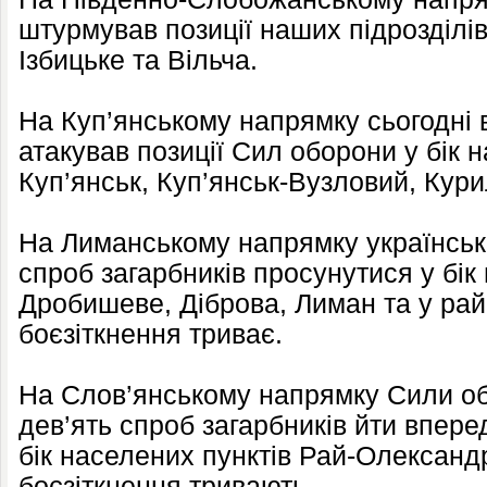
штурмував позиції наших підрозділів
Ізбицьке та Вільча.
На Куп’янському напрямку сьогодні 
атакував позиції Сил оборони у бік 
Куп’янськ, Куп’янськ-Вузловий, Кури
На Лиманському напрямку українські
спроб загарбників просунутися у бік
Дробишеве, Діброва, Лиман та у рай
боєзіткнення триває.
На Слов’янському напрямку Сили о
дев’ять спроб загарбників йти вперед
бік населених пунктів Рай-Олександ
боєзіткнення тривають.