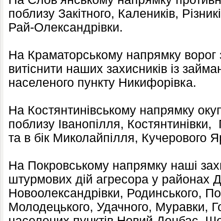
поблизу Закітного, Калеників, Різникі
Рай-Олександрівки.
На Краматорському напрямку ворог з
витіснити наших захисників із займа
населеного пункту Никифорівка.
На Костянтинівському напрямку окуп
поблизу Іванопілля, Костянтинівки,
та в бік Миколайпілля, Кучерового Я
На Покровському напрямку наші зах
штурмових дій агресора у районах 
Новоолександрівки, Родинського, По
Молодецького, Удачного, Муравки, Го
населених пунктів Новий Донбас, Ше