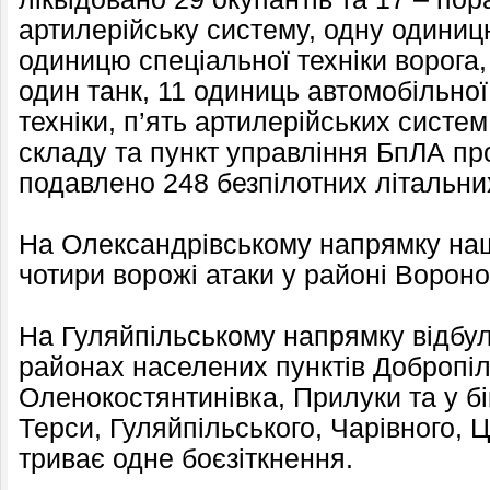
артилерійську систему, одну одиниц
одиницю спеціальної техніки ворог
один танк, 11 одиниць автомобільно
техніки, п’ять артилерійських систем
складу та пункт управління БпЛА п
подавлено 248 безпілотних літальних
На Олександрівському напрямку наш
чотири ворожі атаки у районі Вороног
На Гуляйпільському напрямку відбул
районах населених пунктів Добропіл
Оленокостянтинівка, Прилуки та у бі
Терси, Гуляйпільського, Чарівного, Цв
триває одне боєзіткнення.