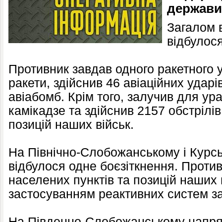
держави
Загалом в
відбулося
Противник завдав одного ракетного 
ракети, здійснив 46 авіаційних ударі
авіабомб. Крім того, залучив для ур
камікадзе та здійснив 2157 обстрілів
позицій наших військ.
На Північно-Слобожанському і Курс
відбулося одне боєзіткнення. Против
населених пунктів та позицій наших ві
застосуванням реактивних систем з
На Південно-Слобожанському напрям