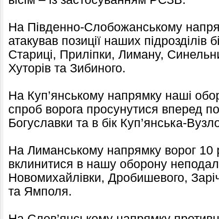
На Південно-Слобожанському напрям
атакував позиції наших підрозділів 
Стариці, Приліпки, Лиману, Синельн
Хуторів та Зибиного.
На Куп’янському напрямку наші обор
спроб ворога просунутися вперед по
Богуславки та в бік Куп’янська-Вузл
На Лиманському напрямку ворог 10 
вклинитися в нашу оборону неподал
Новомихайлівки, Дробишевого, Заріч
та Ямполя.
На Слов’янському напрямку противн