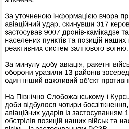
За уточненою інформацією вчора пр
авіаційний удар, скинувши 317 керов
застосував 9007 дронів-камікадзе та
населених пунктів та позицій наших в
реактивних систем залпового вогню.
За минулу добу авіація, ракетні війс
оборони уразили 13 районів зосере
один інший важливий об’єкт противн
На Північно-Слобожанському і Курс
доби відбулося чотири боєзіткнення,
авіаційних ударів із застосуванням 
обстрілів позицій наших військ та н
вісім – із застосуванням РСЗВ.