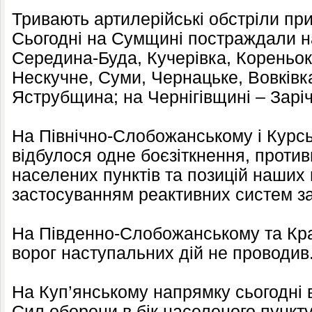
Тривають артилерійські обстріли пр
Сьогодні на Сумщині постраждали на
Середина-Буда, Кучерівка, Кореньо
Нескучне, Суми, Чернацьке, Вовківка
Яструбщина; на Чернігівщині – Заріч
На Північно-Слобожанському і Курс
відбулося одне боєзіткнення, против
населених пунктів та позицій наших ві
застосуванням реактивних систем з
На Південно-Слобожанському та Кр
ворог наступальних дій не проводив
На Куп’янському напрямку сьогодні в
Сил оборони в бік населеного пункту