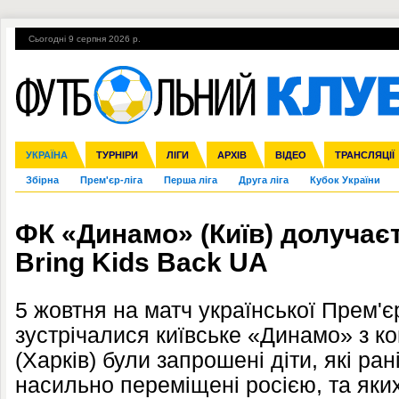
Сьогодні 9 серпня 2026 р.
Гарячі теми
УПЛ, 2-й тур
ВІЙНА
УПЛ-ПЕРЕХОДИ
УКРАЇНА
Ліга чемпіонів
Англія
ЧС-2014
Іспанія
ЄВРО-2016
ТУРНІРИ
Ліга Європи
Італія
Росія
ЛІГИ
Німеччина
Міжнародні
Кубок конфедерацій
АРХІВ
Франція
ВІДЕО
Ліга націй
Інші
ЧЄ-2015 (U-21
ТРАНСЛЯЦІЇ
Ліга конф
Збірна
Прем'єр-ліга
Перша ліга
Друга ліга
Кубок України
ФК «Динамо» (Київ) долучаєт
Bring Kids Back UA
5 жовтня на матч української Прем'єр
зустрічалися київське «Динамо» з 
(Харків) були запрошені діти, які ра
насильно переміщені росією, та яки