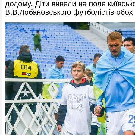
додому. Діти вивели на поле київсько
В.В.Лобановського футболістів обох