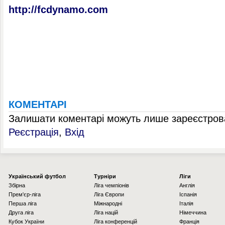
http://fcdynamo.com
КОМЕНТАРІ
Залишати коментарі можуть лише зареєстрова
Реєстрація
,
Вхід
Українcький футбол
Турніри
Ліги
Збірна
Ліга чемпіонів
Англія
Прем'єр-ліга
Ліга Європи
Іспанія
Перша ліга
Міжнародні
Італія
Друга ліга
Ліга націй
Німеччина
Кубок України
Ліга конференцій
Франція