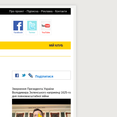
-
-
-
Про проект
Підписка
Реклама
Контакти
отий КЛУБ
УСІ ТРАНСФЕРИ
С-2019 (U-20)
ЧС-2022
МІЙ КЛУБ
Поділитися
Звернення Президента України
Володимира Зеленського наприкінці 1625-го
дня повномасштабної війни