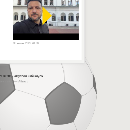
30 липня 2026 20:00
ht © 2012
«Футбольний клуб»
бка сайта —
Attracti