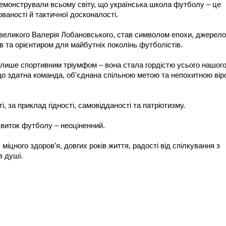
емонстрували всьому світу, що українська школа футболу – це
ованості й тактичної досконалості.
 великого Валерія Лобановського, став символом епохи, джерел
в та орієнтиром для майбутніх поколінь футболістів.
лише спортивним тріумфом – вона стала гордістю усього нашог
 що здатна команда, об'єднана спільною метою та непохитною ві
і, за приклад гідності, самовідданості та патріотизму.
звиток футболу – неоціненний.
іцного здоров’я, довгих років життя, радості від спілкування з
в душі.