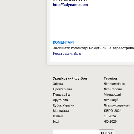
http://fcdynamo.com
КОМЕНТАРІ
Залишати коментарі можуть лише зареєстрован
Реєстрація
,
Вхід
Українcький футбол
Турніри
Збірна
Ліга чемпіонів
Прем'єр-ліга
Ліга Європи
Перша ліга
Міжнародні
Друга ліга
Ліга націй
Кубок України
Ліга конференцій
Молодіжка
ЄВРО-2024
Юнаки
OI-2024
Інші
ЧС-2026