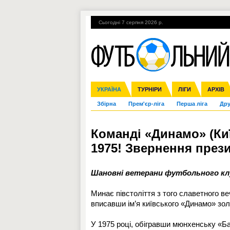
Сьогодні 7 серпня 2026 р.
Гарячі теми
УПЛ, 1-й тур
ВІЙНА
УКРАЇНА
Ліга чемпіонів
Англія
ЧС-2014
Іспанія
ЄВРО-2016
ТУРНІРИ
Ліга Європи
Італія
Росія
ЛІГИ
Німеччина
Міжнародні
Кубок ко
АРХІВ
Збірна
Прем'єр-ліга
Перша ліга
Дру
Команді «Динамо» (Ки
1975! Звернення прези
Шановні ветерани футбольного клу
Минає півстоліття з того славетного в
вписавши ім’я київського «Динамо» зол
У 1975 році, обігравши мюнхенську «Ба