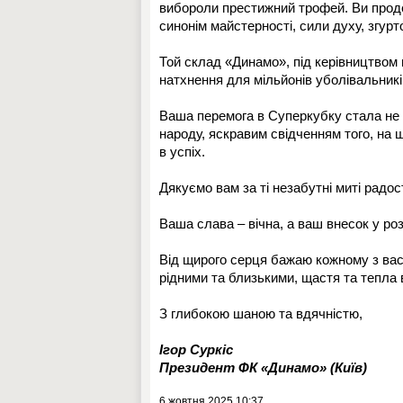
вибороли престижний трофей. Ви прод
синонім майстерності, сили духу, згурт
Той склад «Динамо», під керівництвом
натхнення для мільйонів уболівальникі
Ваша перемога в Суперкубку стала не 
народу, яскравим свідченням того, на
в успіх.
Дякуємо вам за ті незабутні миті радост
Ваша слава – вічна, а ваш внесок у ро
Від щирого серця бажаю кожному з вас м
рідними та близькими, щастя та тепла 
З глибокою шаною та вдячністю,
Ігор Суркіс
Президент ФК «Динамо» (Київ)
6 жовтня 2025 10:37