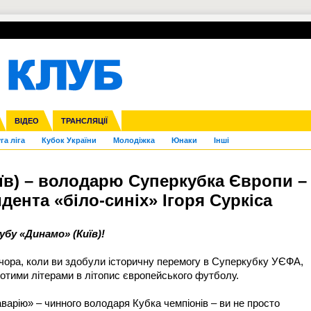
УПЛ-ПЕРЕХОДИ
СКРИЖАЛІ
ЄВРОКУБКИ
Зол
нфедерацій
Франція
ВІДЕО
Ліга націй
Інші
ЧЄ-2015 (U-21)
ТРАНСЛЯЦІЇ
Ліга конференцій
Копа Америка
ЄВРО-2024
ЧС-2018
OI-2024
ЄВРО-2020
ЧС-2026
Ч
га ліга
Кубок України
Молодіжка
Юнаки
Інші
їв) – володарю Суперкубка Європи –
дента «біло-синіх» Ігоря Суркіса
бу «Динамо» (Київ)!
ечора, коли ви здобули історичну перемогу в Суперкубку УЄФА,
отими літерами в літопис європейського футболу.
варію» – чинного володаря Кубка чемпіонів – ви не просто