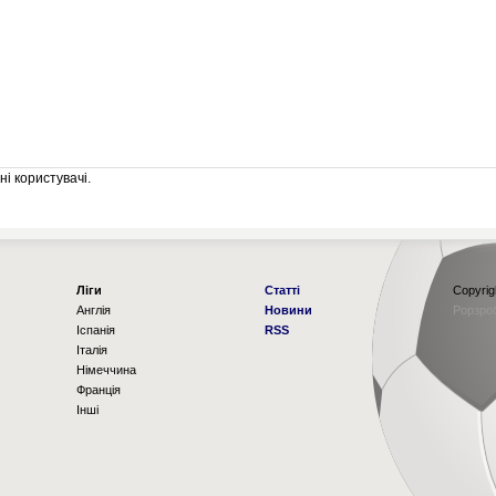
і користувачі.
Ліги
Статті
Copyrig
Англія
Новини
Рорзро
Іспанія
RSS
Італія
Німеччина
Франція
Інші