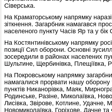
Сіверська.
На Краматорському напрямку наразі
зіткнення. Загарбник намагався про
населеного пункту Часів Яр та у бік 
На Костянтинівському напрямку росі
позиції Сил оборони. Основні зусил
зосередили в районах населених пу
Шультине, Щербинівка, Плещіївка, Р
На Покровському напрямку загарбниц
намагалися прорвати нашу оборону 
пунктів Никанорівка, Маяк, Мирногр
Родинське, Разіне, Миколаївка, Нов
Лисівка, Звірове, Котлине, Удачне, 
Новомиколаївка, Горіхове, Дачне та 