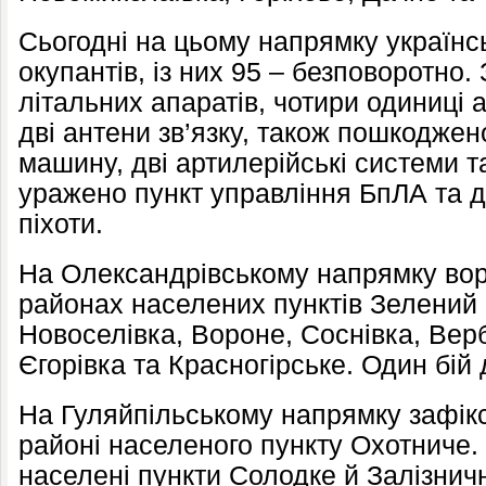
Сьогодні на цьому напрямку українс
окупантів, із них 95 – безповоротно
літальних апаратів, чотири одиниці а
дві антени зв’язку, також пошкодже
машину, дві артилерійські системи т
уражено пункт управління БпЛА та д
піхоти.
На Олександрівському напрямку воро
районах населених пунктів Зелений 
Новоселівка, Вороне, Соснівка, Верб
Єгорівка та Красногірське. Один бій 
На Гуляйпільському напрямку зафікс
районі населеного пункту Охотниче.
населені пункти Солодке й Залізнич