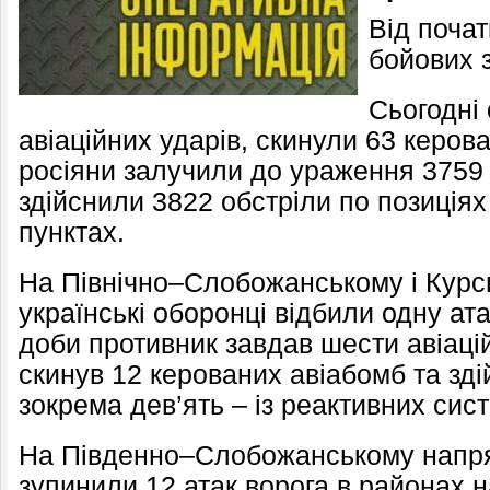
Від почат
бойових з
Сьогодні
авіаційних ударів, скинули 63 керова
росіяни залучили до ураження 3759 
здійснили 3822 обстріли по позиціях
пунктах.
На Північно–Слобожанському і Кур
українські оборонці відбили одну ата
доби противник завдав шести авіаці
скинув 12 керованих авіабомб та зді
зокрема дев’ять – із реактивних сис
На Південно–Слобожанському напря
зупинили 12 атак ворога в районах н