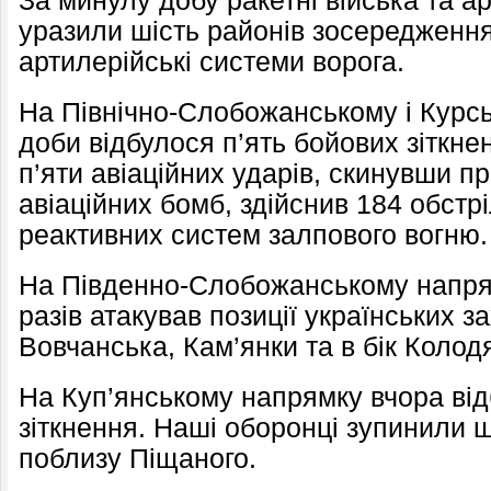
За минулу добу ракетні війська та 
уразили шість районів зосередження
артилерійські системи ворога.
На Північно-Слобожанському і Курс
доби відбулося п’ять бойових зіткне
п’яти авіаційних ударів, скинувши п
авіаційних бомб, здійснив 184 обстрі
реактивних систем залпового вогню.
На Південно-Слобожанському напрям
разів атакував позиції українських з
Вовчанська, Кам’янки та в бік Колод
На Куп’янському напрямку вчора від
зіткнення. Наші оборонці зупинили ш
поблизу Піщаного.