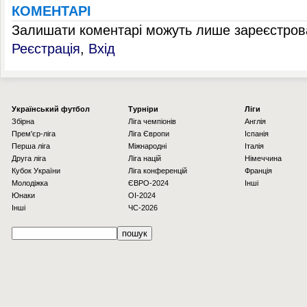
КОМЕНТАРІ
Залишати коментарі можуть лише зареєстрова
Реєстрація
,
Вхід
Українcький футбол
Турніри
Ліги
Збірна
Ліга чемпіонів
Англія
Прем'єр-ліга
Ліга Європи
Іспанія
Перша ліга
Міжнародні
Італія
Друга ліга
Ліга націй
Німеччина
Кубок України
Ліга конференцій
Франція
Молодіжка
ЄВРО-2024
Інші
Юнаки
OI-2024
Інші
ЧС-2026