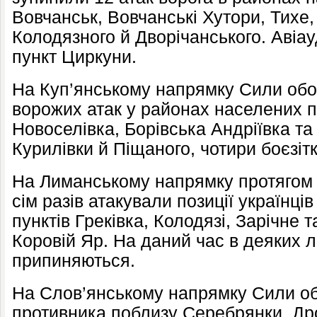
Вовчанськ, Вовчанські Хутори, Тихе,
Колодязного й Дворічанського. Авіа
пункт Циркуни.
На Куп’янському напрямку Сили обо
ворожих атак у районах населених п
Новоселівка, Борівська Андріївка та 
Курилівки й Піщаного, чотири боєзіт
На Лиманському напрямку протягом д
сім разів атакували позиції українці
пунктів Греківка, Колодязі, Зарічне т
Коровій Яр. На даний час в деяких л
припиняються.
На Слов’янському напрямку Сили обо
противника поблизу Серебрянки, Дрон