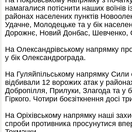
намагалися потіснити наших воїнів і
районах населених пунктів Новоолек
Удачне, Молодецьке та у бік населен
Дорожнє, Новий Донбас, Шевченко, С
На Олександрівському напрямку про
у бік Олександрограда.
На Гуляйпільському напрямку Сили
відбивали 12 ворожих атак у района
Добропілля, Прилуки, Злагода та у б
Гіркого. Чотири боєзіткнення досі тр
На Оріхівському напрямку наші захи
спроби противника просунутися впе
Токмачки.