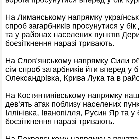
На Лиманському напрямку українські
спроб загарбників просунутися у бі
та у районах населених пунктів Дер
боєзіткнення наразі тривають.
На Слов’янському напрямку Сили о
сім спроб загарбників йти вперед у б
Олександрівка, Крива Лука та в райо
На Костянтинівському напрямку наш
дев’ять атак поблизу населених пунк
Іллінівка, Іванопілля, Русин Яр та у
боєзіткнення наразі тривають.
На Покровському напрямку з початку