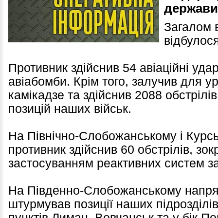
держави
Загалом в
відбулося
Противник здійснив 54 авіаційні уда
авіабомби. Крім того, залучив для у
камікадзе та здійснив 2088 обстрілів
позицій наших військ.
На Північно-Слобожанському і Курс
противник здійснив 60 обстрілів, зок
застосуванням реактивних систем з
На Південно-Слобожанському напрям
штурмував позиції наших підрозділі
пунктів Лиман, Вовчанськ та у бік По