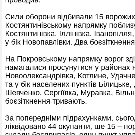
Сили оборони відбивали 15 ворожих
Костянтинівському напрямку поблизу
Костянтинівка, Іллінівка, Іванопілля
у бік Новопавлівки. Два боєзіткнення
На Покровському напрямку ворог зді
намагалися просунутися у районах 
Новоолександрівка, Котлине, Удачн
та у бік населених пунктів Білицьке
Шевченко, Сергіївка, Муравка, Вільн
боєзіткнення тривають.
За попередніми підрахунками, сього
ліквідовано 44 окупанти, ще 15 – п
склади боєприпасів, один пункт упр