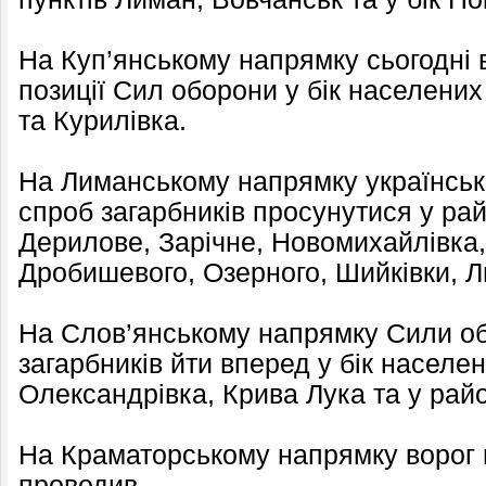
На Куп’янському напрямку сьогодні в
позиції Сил оборони у бік населених
та Курилівка.
На Лиманському напрямку українські
спроб загарбників просунутися у ра
Дерилове, Зарічне, Новомихайлівка, 
Дробишевого, Озерного, Шийківки, Л
На Слов’янському напрямку Сили об
загарбників йти вперед у бік населен
Олександрівка, Крива Лука та у райо
На Краматорському напрямку ворог 
проводив.