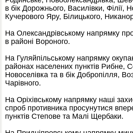
в бік Дорожнього, Василівки, Філії, 
Кучерового Яру, Білицького, Никанор
На Олександрівському напрямку про
в районі Вороного.
На Гуляйпільському напрямку окупан
районах населених пунктів Рибне, Со
Новоселівка та в бік Добропілля, Воз
Чарівного.
На Оріхівському напрямку наші захи
спроб противника просунутися впер
пунктів Степове та Малі Щербаки.
На Придніпровському напрямку мину