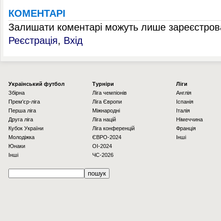
КОМЕНТАРІ
Залишати коментарі можуть лише зареєстрова
Реєстрація
,
Вхід
Українcький футбол
Турніри
Ліги
Збірна
Ліга чемпіонів
Англія
Прем'єр-ліга
Ліга Європи
Іспанія
Перша ліга
Міжнародні
Італія
Друга ліга
Ліга націй
Німеччина
Кубок України
Ліга конференцій
Франція
Молодіжка
ЄВРО-2024
Інші
Юнаки
OI-2024
Інші
ЧС-2026