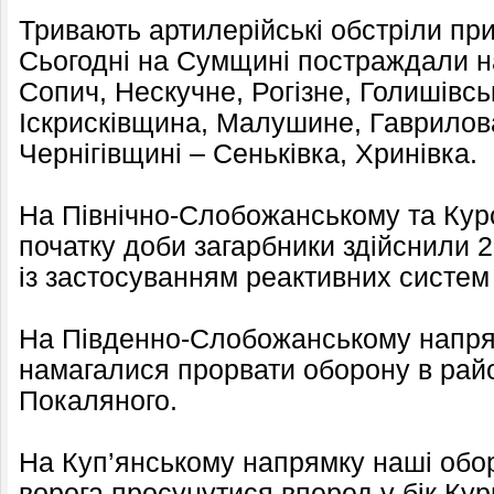
Тривають артилерійські обстріли пр
Сьогодні на Сумщині постраждали н
Сопич, Нескучне, Рогізне, Голишівсь
Іскрисківщина, Малушине, Гаврилов
Чернігівщині – Сеньківка, Хринівка.
На Північно-Слобожанському та Кур
початку доби загарбники здійснили 2
із застосуванням реактивних систем
На Південно-Слобожанському напрям
намагалися прорвати оборону в райо
Покаляного.
На Куп’янському напрямку наші обор
ворога просунутися вперед у бік Кур