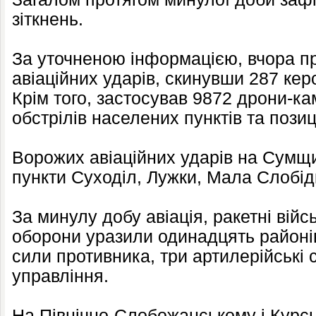
зіткнень.
За уточненою інформацією, вчора п
авіаційних ударів, скинувши 287 кер
Крім того, застосував 9872 дрони-ка
обстрілів населених пунктів та позиц
Ворожих авіаційних ударів на Сумщи
пункти Суходіл, Лужки, Мала Слобід
За минулу добу авіація, ракетні війс
оборони уразили одинадцять районі
сили противника, три артилерійські 
управління.
На Північно-Слобожанському і Курс