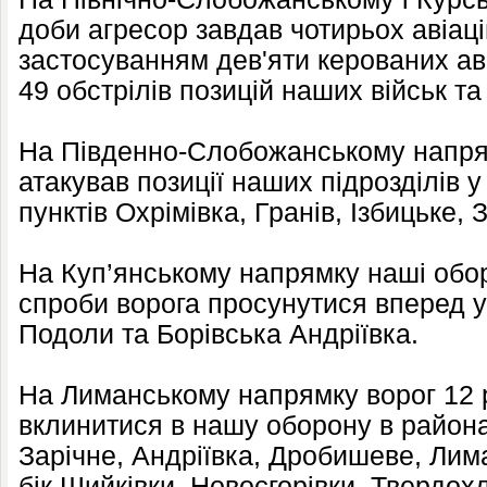
доби агресор завдав чотирьох авіаці
застосуванням дев'яти керованих ав
49 обстрілів позицій наших військ та
На Південно-Слобожанському напрям
атакував позиції наших підрозділів 
пунктів Охрімівка, Гранів, Ізбицьке, 
На Куп’янському напрямку наші обо
спроби ворога просунутися вперед у 
Подоли та Борівська Андріївка.
На Лиманському напрямку ворог 12 
вклинитися в нашу оборону в района
Зарічне, Андріївка, Дробишеве, Лима
бік Шийківки, Новоєгорівки, Твердохл