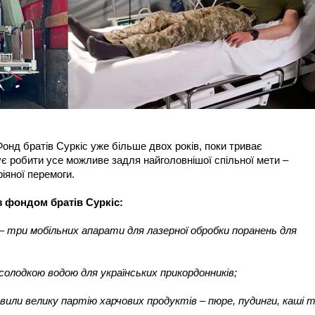
онд братів Суркіс уже більше двох років, поки триває
 робити усе можливе задля найголовнішої спільної мети –
іяної перемоги.
з фондом братів Суркіс:
– три мобільних апарати для лазерної обробки поранень для
 солодкою водою для українських прикордонників;
вили велику партію харчових продуктів – пюре, пудинги, каші 