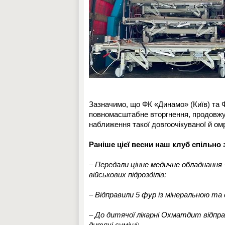
Зазначимо, що ФК «Динамо» (Київ) та Ф
повномасштабне вторгнення, продовжує
наближення такої довгоочікуваної й омр
Раніше цієї весни наш клуб спільно 
– Передали цінне медичне обладнання 
військових підрозділів;
– Відправили 5 фур із мінеральною та
– До дитячої лікарні Охматдит відпра
дитячі суміші;