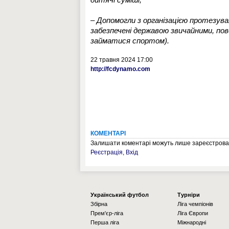
– Допомогли з організацією протезува
забезпечені державою звичайними, по
займатися спортом).
22 травня 2024 17:00
http://fcdynamo.com
КОМЕНТАРІ
Залишати коментарі можуть лише зареєстрован
Реєстрація
,
Вхід
Українcький футбол
Турніри
Збірна
Ліга чемпіонів
Прем'єр-ліга
Ліга Європи
Перша ліга
Міжнародні