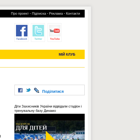
-
-
-
Про проект
Підписка
Реклама
Контакти
отий КЛУБ
УСІ ТРАНСФЕРИ
С-2019 (U-20)
ЧС-2022
МІЙ КЛУБ
Поділитися
Діти Захисників України відвідали стадіон і
тренувальну базу Динамо
и