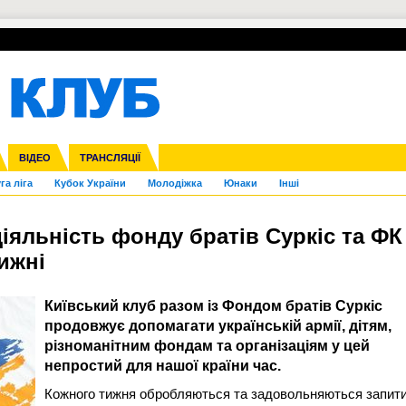
УПЛ-ПЕРЕХОДИ
СКРИЖАЛІ
ЄВРОКУБКИ
Зол
нфедерацій
Франція
ВІДЕО
Ліга націй
Інші
ЧЄ-2015 (U-21)
ТРАНСЛЯЦІЇ
Ліга конференцій
Копа Америка
ЄВРО-2024
ЧС-2018
OI-2024
ЄВРО-2020
ЧС-2026
Ч
га ліга
Кубок України
Молодіжка
Юнаки
Інші
діяльність фонду братів Суркіс та ФК
ижні
Київський клуб разом із Фондом братів Суркіс
продовжує допомагати українській армії, дітям,
різноманітним фондам та організаціям у цей
непростий для нашої країни час.
Кожного тижня обробляються та задовольняються запит