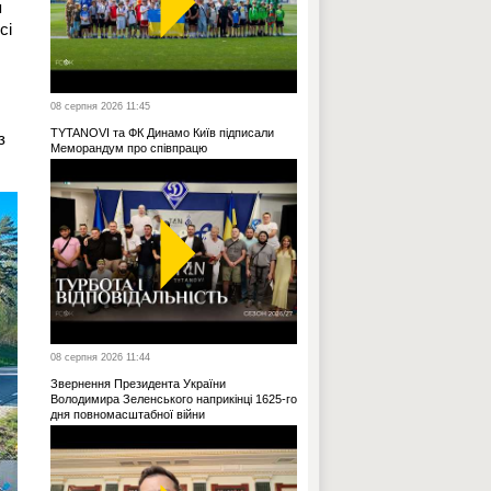
я
сі
08 серпня 2026 11:45
TYTANOVI та ФК Динамо Київ підписали
з
Меморандум про співпрацю
08 серпня 2026 11:44
Звернення Президента України
Володимира Зеленського наприкінці 1625-го
дня повномасштабної війни