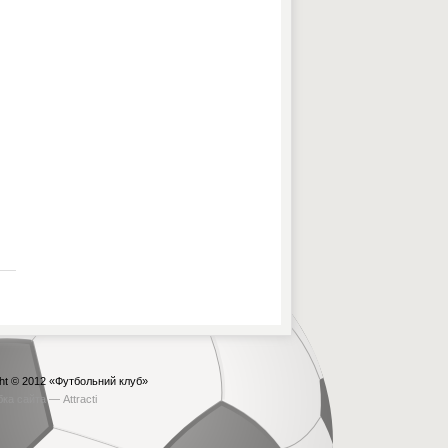
ht © 2012
«Футбольний клуб»
бка сайта —
Attracti