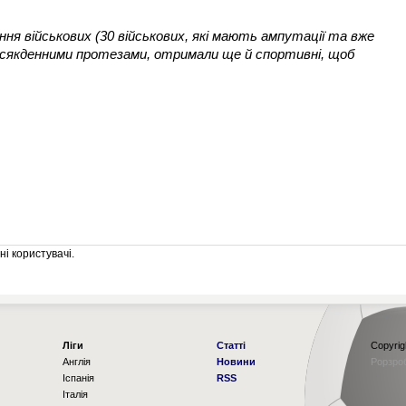
ння військових (30 військових, які мають ампутації та вже
всякденними протезами, отримали ще й спортивні, щоб
і користувачі.
Ліги
Статті
Copyrig
Англія
Новини
Рорзро
Іспанія
RSS
Італія