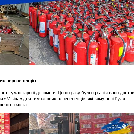
их переселенців
ості гуманітарної допомоги. Цього разу було організовано доста
ня «Мівіна» для тимчасових переселенців, які вимушені були
печніші міста.