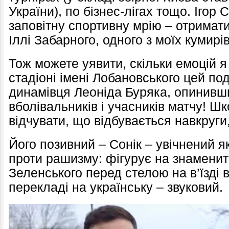
України), по бізнес-лігах тощо. Ігор 
заповітну спортивну мрію – отримат
Іллі Забарного, одного з моїх кумирів
Тож можете уявити, скільки емоцій 
стадіоні імені Лобановського цей по
динамівця Леоніда Буряка, опинивши
вболівальників і учасників матчу! Шк
відчувати, що відбувається навкруги,
Його позивний – Сонік – увічнений як
проти рашизму: фігурує на знамен
Зеленського перед стелою на в’їзді в
перекладі на українську – звуковий.