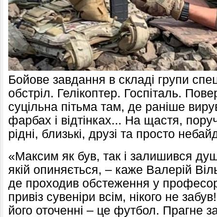
Бойове завдання в складі групи спе
обстріл. Гелікоптер. Госпіталь. Пов
суцільна пітьма там, де раніше вирув
фарбах і відтінках... На щастя, пору
рідні, близькі, друзі та просто небай
«Максим як був, так і залишився душ
якій опиняється, – каже Валерій Віл
де проходив обстеження у професо
привіз сувеніри всім, нікого не забув
його оточенні – це футбол. Прагне з