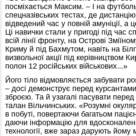
посміхається Максим. – І на футболь
спецназівських тестах, де дистанцію
відведений час у повній амуніції, а ц
Ці навички стали у пригоді під час 
всій лінії фронту, на Острові Зміїно
Криму й під Бахмутом, навіть на Білг
визвольної акції під керівництвом К
полон 12 російських військових...»
Його тіло відмовляється забувати р
– досі демонструє перед курсантами
зброєю. Та й узагалі пасувати перед
талан Вільчинських. «Розумні окуля
в побуті, повертаючи багатьом паціє
даючи інформацію для вдосконаленн
технології, вже зараз дарують йому 