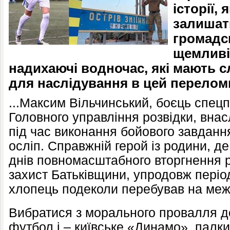
історії,
залишат
громадсь
щемливі 
надихаючі водночас, які мають 
для наслідування в цей переломн
...Максим Вільчинський, боєць спец
Головного управління розвідки, вна
під час виконання бойового завданн
осліп. Справжній герой із родини, де
днів повномасштабного вторгнення р
захист Батьківщини, упродовж період
хлопець подеколи перебував на межі
Вибратися з морального провалля д
футбол і – київське «Динамо», палк