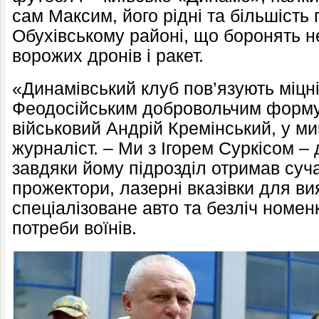
сам Максим, його рідні та більшість 
Обухівському районі, що боронять н
ворожих дронів і ракет.
«Динамівський клуб пов’язують міцні
Феодосійським добровольчим форму
військовий Андрій Кремінський, у м
журналіст. – Ми з Ігорем Суркісом –
завдяки йому підрозділ отримав суч
прожектори, лазерні вказівки для в
спеціалізоване авто та безліч номе
потреби воїнів.