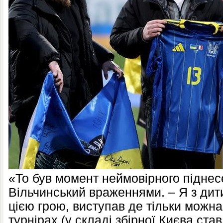
«То був момент неймовірного піднес
Вільчинський враженнями. – Я з дит
цією грою, виступав де тільки можна
турнірах (у складі збірної Києва ст