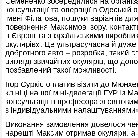
Семененко зосередилися на організац
консультації та операції в Одеській 
імені Філатова, пошуки варіантів дл
повернення Максимові зору, контакт
в Європі та з ізраїльськими виробн
окулярів». Це ультрасучасна й дуже 
добротного авто – розробка, такий со
вигляді звичайних окулярів, що допо
позбавлений такої можливості.
Ігор Суркіс оплатив візити до Мюнхе
клініці нашої міні-делегації ГУР із М
консультації в професора зі світовим
з індивідуальними налаштуваннями»
Виконання замовлення довелося чека
нарешті Максим отримав окуляри, а 