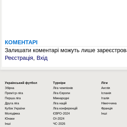
КОМЕНТАРІ
Залишати коментарі можуть лише зареєстрова
Реєстрація
,
Вхід
Українcький футбол
Турніри
Ліги
Збірна
Ліга чемпіонів
Англія
Прем'єр-ліга
Ліга Європи
Іспанія
Перша ліга
Міжнародні
Італія
Друга ліга
Ліга націй
Німеччина
Кубок України
Ліга конференцій
Франція
Молодіжка
ЄВРО-2024
Інші
Юнаки
OI-2024
Інші
ЧС-2026