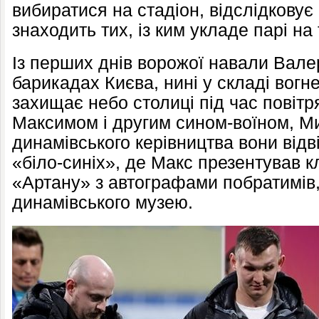
вибиратися на стадіон, відслідковує в
знаходить тих, із ким укладе парі на
Із перших днів ворожої навали Вале
барикадах Києва, нині у складі вогн
захищає небо столиці під час повітря
Максимом і другим сином-воїном, М
динамівського керівництва вони відв
«біло-синіх», де Макс презентував 
«Артану» з автографами побратимів
динамівського музею.