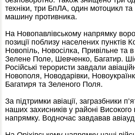
техніки, три БпЛА, один мотоцикл т
машину противника.
На Новопавлівському напрямку ворог
позиції поблизу населених пунктів К
Новопіль, Новосілка, Привільне та в
Зелене Поле, Шевченко, Багатир. Шіс
Російські терористи завдали авіацій
Новополя, Новодарівки, Новоукраїнк
Багатиря та Зеленого Поля.
За підтримки авіації, загразбники п’я
наших захисників у районі Високого
напрямку. Водночас завдавав авіауд
На Оріхівському напрямку наші війсь