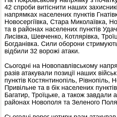
42 спроби витіснити наших захисникі
напрямках населених пунктів Гнатів
Новосергіївка, Стара Миколаївка, Н
та в районах населених пунктів Удач
Лисівка, Шевченко, Котлярівка, Троїц
Богданівка. Сили оборони стримують
відбили 32 ворожі атаки.
Сьогодні на Новопавлівському напря
разів атакували позиції наших війсь
пунктів Костянтинопіль, Рівнопіль, Н
Привільне та в бік населених пункті
Багатир, Троїцьке, а також завдали а
районах Новополя та Зеленого Поля.
Сьогодні ворог чотири рази атакував