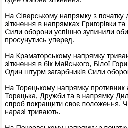
На Сіверському напрямку з початку 
зіткнення в напрямках Григорівки та
Сили оборони успішно зупинили оби
просунутись уперед.
На Краматорському напрямку триваю
зіткнення в бік Майського, Білої Гор
Один штурм загарбників Сили оборо
На Торецькому напрямку противник 
Торецька, Дружби та в напрямку Дилі
спроб покращити своє положення. Чо
наразі тривають.
На Покровському напрямку з початку