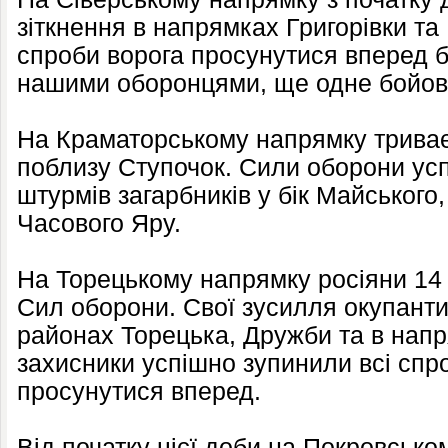
зіткнення в напрямках Григорівки та
спроби ворога просунутися вперед б
нашими оборонцями, ще одне бойове
На Краматорському напрямку триває
поблизу Ступочок. Сили оборони ус
штурмів загарбників у бік Майського,
Часового Яру.
На Торецькому напрямку росіяни 14 
Сил оборони. Свої зусилля окупант
районах Торецька, Дружби та в напр
захисники успішно зупинили всі спр
просунутися вперед.
Від початку цієї доби на Покровсько