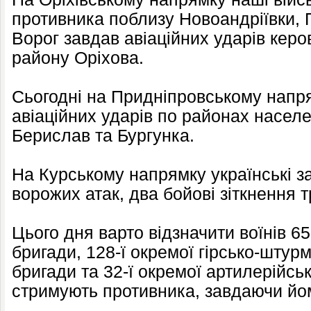
противника поблизу Новоандріївки, П
Ворог завдав авіаційних ударів кер
району Оріхова.
Сьогодні на Придніпровському напр
авіаційних ударів по районах населе
Берислав та Бургунка.
На Курському напрямку українські з
ворожих атак, два бойові зіткнення 
Цього дня варто відзначити воїнів 65
бригади, 128-ї окремої гірсько-штур
бригади та 32-ї окремої артилерійсько
стримують противника, завдаючи йом