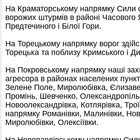
На Краматорському напрямку Сили о
ворожих штурмів в районі Часового Я
Предтечиного і Білої Гори.
На Торецькому напрямку ворог здійсн
Торецька та поблизу Кримського і Ди
На Покровському напрямку наші зах
агресора в районах населених пункт
Зелене Поле, Миролюбівка, Єлизавет
Промінь, Шевченко, Олександропіль,
Новоолександрівка, Котлярівка, Трої
напрямку Романівки, Малинівки, Нов
Миролюбівки, Олексіївки.
На Новопавлівському напрямку Сили