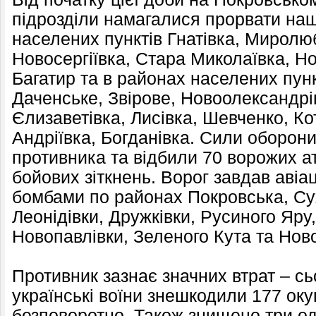
підрозділи намагалися прорвати наш
населених пунктів Гнатівка, Миролюб
Новосергіївка, Стара Миколаївка, Но
Багатир та в районах населених пунк
Даченське, Звірове, Новоолександрі
Єлизаветівка, Лисівка, Шевченко, Ко
Андріївка, Богданівка. Сили оборон
противника та відбили 70 ворожих а
бойових зіткнень. Ворог завдав авіа
бомбами по районах Покровська, Сух
Леонідівки, Дружківки, Русиного Яру
Новопавлівки, Зеленого Кута та Нов
Противник зазнає значних втрат – с
українські воїни знешкодили 177 окуп
безповоротно. Також знищено три од