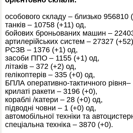
особового складу – близько 956810 (
танків – 10758 (+11) од,
бойових броньованих машин – 22403
артилерійських систем – 27327 (+52)
РСЗВ – 1376 (+1) од,
засоби ППО – 1155 (+1) од,
літаків – 372 (+2) од,
гелікоптерів – 335 (+0) од,
БПЛА оперативно-тактичного рівня– 
крилаті ракети – 3196 (+0),
кораблі /катери – 28 (+0) од,
підводні човни – 1 (+0) од,
автомобільної техніки та автоцистерн
спеціальна техніка – 3870 (+0).