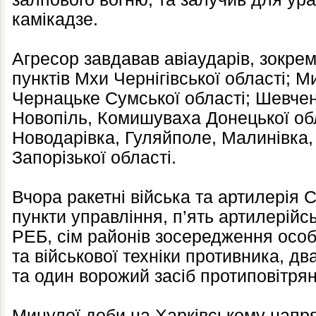
камікадзе.
Агресор завдавав авіаударів, зокре
пунктів Мхи Чернігівської області; 
Чернацьке Сумської області; Шевче
Новопіль, Комишуваха Донецької обл
Новодарівка, Гуляйполе, Малинівка,
Запорізької області.
Вчора ракетні війська та артилерія
пункти управління, п’ять артилерійс
РЕБ, сім районів зосередження особ
та військової техніки противника, д
та один ворожий засіб протиповітрян
Минулої доби на Харківському напря