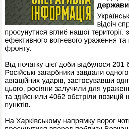
держави
Українсь
відсіч с
просунутися вглиб нашої території,
ефективного вогневого ураження та в
фронту.
Від початку цієї доби відбулося 201 
Російські загарбники завдали одного
авіаційних ударів, застосувавши одн
цього, росіяни залучили для уражен
та здійснили 4062 обстріли позицій 
пунктів.
На Харківському напрямку ворог чот
просунутися вперед поблизу Вовчанс