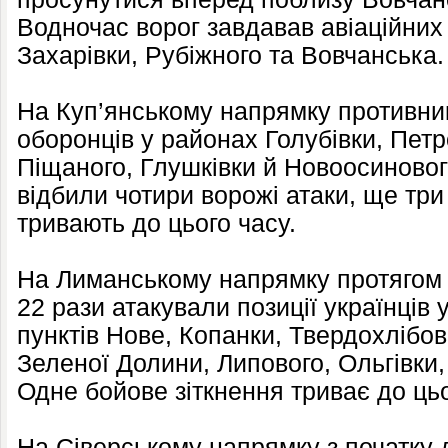
Водночас ворог завдавав авіаційних
Захарівки, Рубіжного та Вовчанська.
На Куп’янському напрямку противник
оборонців у районах Голубівки, Петро
Піщаного, Глушківки й Новоосинового
відбили чотири ворожі атаки, ще три
тривають до цього часу.
На Лиманському напрямку протягом д
22 рази атакували позиції українців
пунктів Нове, Копанки, Твердохлібове
Зеленої Долини, Липового, Ольгівки,
Одне бойове зіткнення триває до цьо
На Сіверському напрямку з початку 