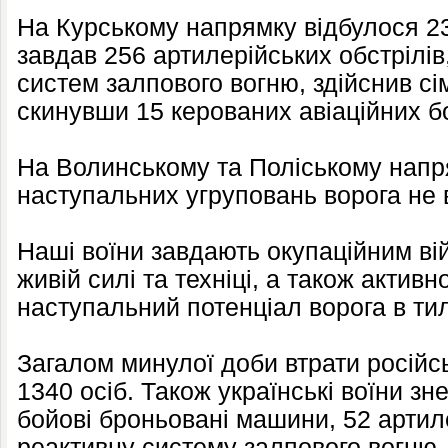
На Курському напрямку відбулося 23
завдав 256 артилерійських обстрілів,
систем залпового вогню, здійснив сім
скинувши 15 керованих авіаційних б
На Волинському та Поліському нап
наступальних угруповань ворога не 
Наші воїни завдають окупаційним вій
живій силі та техніці, а також актив
наступальний потенціал ворога в тил
Загалом минулої доби втрати російс
1340 осіб. Також українські воїни зн
бойові броньовані машини, 52 артил
реактивну систему залпового вогню,