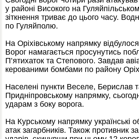
у районі Високого на Гуляйпільсько
зіткнення триває до цього часу. Вод
по Гуляйполю.
На Оріхівському напрямку відбулося 
Ворог намагається просунутись побл
П’ятихаток та Степового. Завдав аві
керованими бомбами по району Оріх
Населені пункти Веселе, Берислав т
Придніпровському напрямку, сьогодн
ударам з боку ворога.
На Курському напрямку українські о
атак загарбників. Також противник з
ударів, скинувши при цьому 12 керов