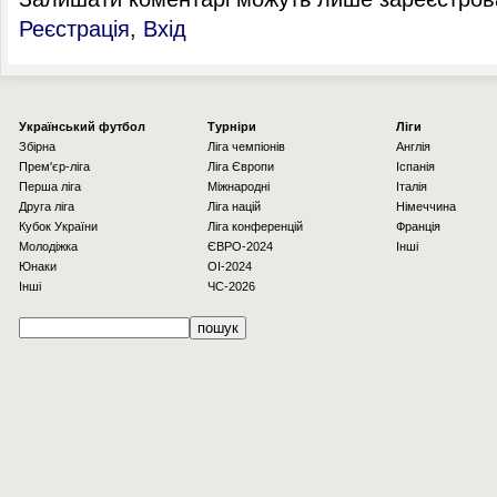
Реєстрація
,
Вхід
Українcький футбол
Турніри
Ліги
Збірна
Ліга чемпіонів
Англія
Прем'єр-ліга
Ліга Європи
Іспанія
Перша ліга
Міжнародні
Італія
Друга ліга
Ліга націй
Німеччина
Кубок України
Ліга конференцій
Франція
Молодіжка
ЄВРО-2024
Інші
Юнаки
OI-2024
Інші
ЧС-2026