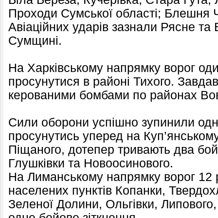
Проходи Сумської області; Блешня Че
Авіаційних ударів зазнали Рясне та
Сумщині.
На Харківському напрямку ворог оди
просунутися в районі Тихого. Завдав
керованими бомбами по районах Вов
Сили оборони успішно зупинили одн
просунутись уперед на Куп’янському
Піщаного, дотепер тривають два бой
Глушківки та Новоосинового.
На Лиманському напрямку ворог 12 р
населених пунктів Копанки, Твердохл
Зеленої Долини, Ольгівки, Липового,
одне бойове зіткнення.