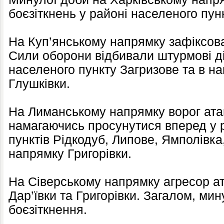
боєзіткнень у районі населеного пун
На Куп’янському напрямку зафіксова
Сили оборони відбивали штурмові ді
населеного пункту Загризове та в н
Глушківки.
На Лиманському напрямку ворог атак
намагаючись просунутися вперед у 
пунктів Рідкодуб, Липове, Ямполівка,
напрямку Григорівки.
На Сіверському напрямку агресор ата
Дар’ївки та Григорівки. Загалом, мин
боєзіткнення.