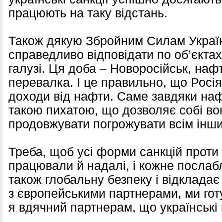
працюють на таку відстань.
Також дякую Збройним Силам Украї
справедливо відповідати по об’єктах
галузі. Ця доба – Новоросійськ, наф
перевалка. І це правильно, що Росія
доходи від нафти. Саме завдяки нафт
такою пихатою, що дозволяє собі вою
продовжувати погрожувати всім інш
Треба, щоб усі форми санкцій проти Р
працювали й надалі, і кожне посла
також глобальну безпеку і відклада
з європейськими партнерами, ми готу
я вдячний партнерам, що українські