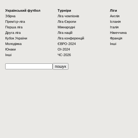
Українcький футбол
Турніри
Ліги
Збірна
Ліга чемпіонів
Англія
Прем'єр-ліга
Ліга Європи
Іспанія
Перша ліга
Міжнародні
Італія
Друга ліга
Ліга націй
Німеччина
Кубок України
Ліга конференцій
Франція
Молодіжка
ЄВРО-2024
Інші
Юнаки
OI-2024
Інші
ЧС-2026