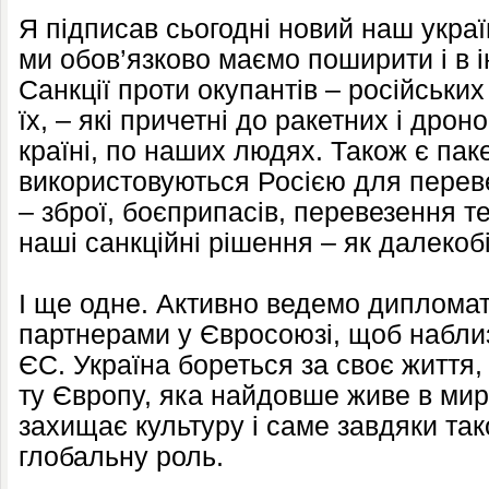
Я підписав сьогодні новий наш україн
ми обов’язково маємо поширити і в 
Санкції проти окупантів – російських
їх, – які причетні до ракетних і дрон
країні, по наших людях. Також є паке
використовуються Росією для переве
– зброї, боєприпасів, перевезення те
наші санкційні рішення – як далекобі
І ще одне. Активно ведемо диплома
партнерами у Євросоюзі, щоб наблиз
ЄС. Україна бореться за своє життя, 
ту Європу, яка найдовше живе в мир
захищає культуру і саме завдяки так
глобальну роль.