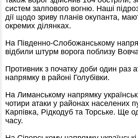
систем залпового вогню. Наші підро
дії щодо зриву планів окупанта, мают
окремих ділянках.
На Південно-Слобожанському напрямк
відбили штурм ворога поблизу Вовч
Противник з початку доби один раз 
напрямку в районі Голубівки.
На Лиманському напрямку українські
чотири атаки у районах населених п
Карпівка, Рідкодуб та Торське. Ще о
часу.
На Сіверському напрямку українські