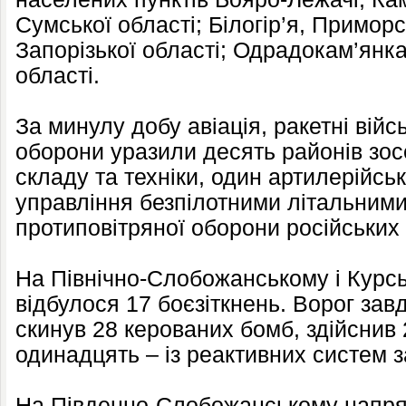
Сумської області; Білогір’я, Примор
Запорізької області; Одрадокам’янка
області.
За минулу добу авіація, ракетні війс
оборони уразили десять районів зо
складу та техніки, один артилерійськ
управління безпілотними літальними
протиповітряної оборони російських 
На Північно-Слобожанському і Курс
відбулося 17 боєзіткнень. Ворог завд
скинув 28 керованих бомб, здійснив 
одинадцять – із реактивних систем 
На Південно-Слобожанському напрям