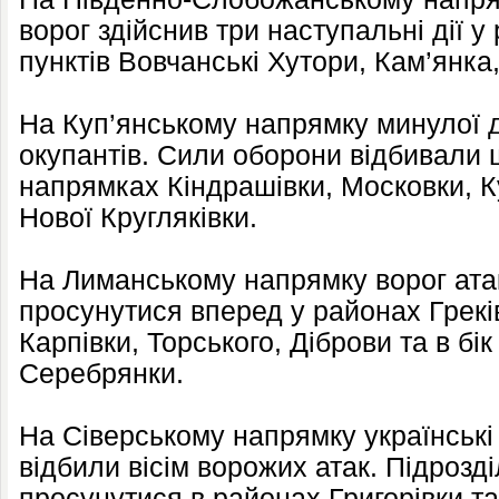
ворог здійснив три наступальні дії 
пунктів Вовчанські Хутори, Кам’янк
На Куп’янському напрямку минулої д
окупантів. Сили оборони відбивали ш
напрямках Кіндрашівки, Московки, К
Нової Кругляківки.
На Лиманському напрямку ворог ата
просунутися вперед у районах Греків
Карпівки, Торського, Діброви та в бі
Серебрянки.
На Сіверському напрямку українські
відбили вісім ворожих атак. Підрозд
просунутися в районах Григорівки та