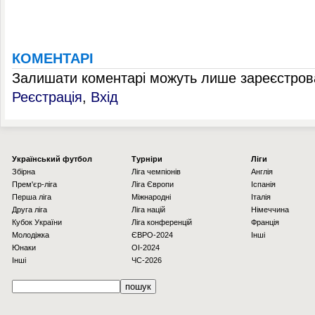
КОМЕНТАРІ
Залишати коментарі можуть лише зареєстрова
Реєстрація
,
Вхід
Українcький футбол
Турніри
Ліги
Збірна
Ліга чемпіонів
Англія
Прем'єр-ліга
Ліга Європи
Іспанія
Перша ліга
Міжнародні
Італія
Друга ліга
Ліга націй
Німеччина
Кубок України
Ліга конференцій
Франція
Молодіжка
ЄВРО-2024
Інші
Юнаки
OI-2024
Інші
ЧС-2026