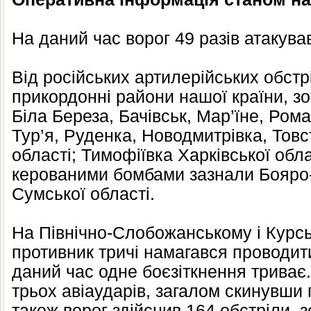
На даний час ворог 49 разів атакува
Від російських артилерійських обст
прикордонні райони нашої країни, з
Біла Береза, Бачівськ, Мар’їне, Ром
Тур’я, Руденка, Новодмитрівка, Тов
області; Тимофіївка Харківської обла
керованими бомбами зазнали Бояро-
Сумської області.
На Північно-Слобожанському і Курс
противник тричі намагався проводити
даний час одне боєзіткнення триває
трьох авіаударів, загалом скинувши 
також ворог здійснив 164 обстріли, 