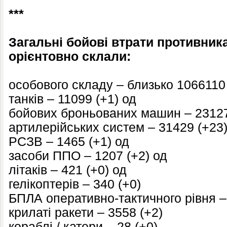
***
Загальні бойові втрати противника 
орієнтовно склали:
особового складу – близько 1066110 
танків – 11099 (+1) од
бойових броньованих машин – 23127
артилерійських систем – 31429 (+23)
РСЗВ – 1465 (+1) од
засоби ППО – 1207 (+2) од
літаків – 421 (+0) од
гелікоптерів – 340 (+0)
БПЛА оперативно-тактичного рівня –
крилаті ракети – 3558 (+2)
кораблі / катери – 28 (+0)