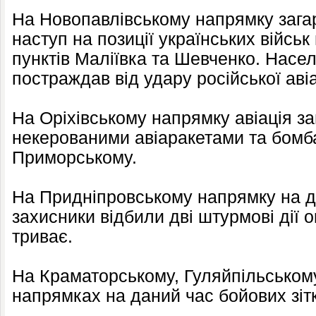
На Новопавлівському напрямку зага
наступ на позиції українських війсь
пунктів Маліївка та Шевченко. Насе
постраждав від удару російської аві
На Оріхівському напрямку авіація з
некерованими авіаракетами та бомба
Приморському.
На Придніпровському напрямку на да
захисники відбили дві штурмові дії о
триває.
На Краматорському, Гуляйпільському
напрямках на даний час бойових зіт