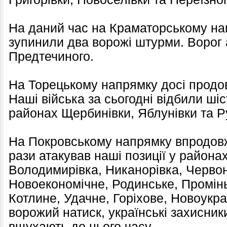
На даний час на Краматорському на
зупинили два ворожі штурми. Ворог а
Предтечиного.
На Торецькому напрямку досі продов
Наші війська за сьогодні відбили ші
районах Щербинівки, Яблунівки та Р
На Покровському напрямку впродовж
рази атакував наші позиції у района
Володимирівка, Никанорівка, Черво
Новоекономічне, Родинське, Промінь
Котлине, Удачне, Горіхове, Новоукр
ворожий натиск, українські захисники
вщухають до цього часу.