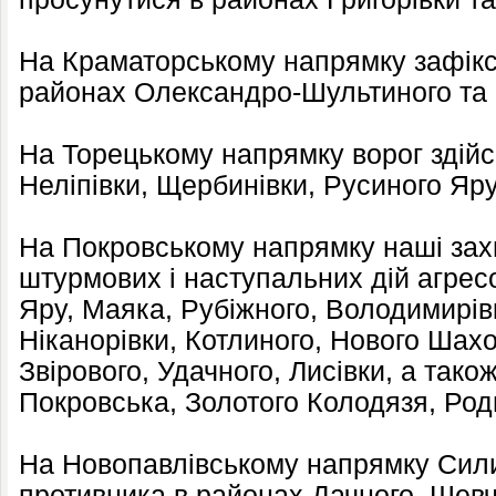
На Краматорському напрямку зафікс
районах Олександро-Шультиного та 
На Торецькому напрямку ворог здійс
Неліпівки, Щербинівки, Русиного Яру
На Покровському напрямку наші зах
штурмових і наступальних дій агрес
Яру, Маяка, Рубіжного, Володимирівк
Ніканорівки, Котлиного, Нового Шах
Звірового, Удачного, Лисівки, а тако
Покровська, Золотого Колодязя, Род
На Новопавлівському напрямку Сили
противника в районах Дачного, Шевч