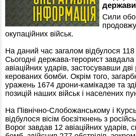
держави
Сили обо
продовжу
окупаційних військ.
На даний час загалом відбулося 118 
Сьогодні держава-терорист завдала 
авіаційних ударів, застосувавши дві
керованих бомби. Окрім того, загар
уражень 1674 дрони-камікадзе та зд
позицій наших військ і населених пун
На Північно-Слобожанському і Курс
відбулося вісім боєзіткнень з росій
Ворог завдав 12 авіаційних ударів, 
бомб, здійснив 277 обстрілів, зокрем