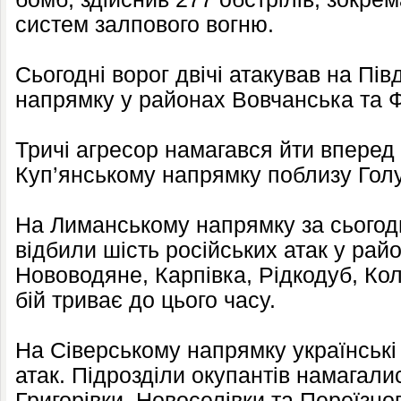
систем залпового вогню.
Сьогодні ворог двічі атакував на П
напрямку у районах Вовчанська та Ф
Тричі агресор намагався йти вперед 
Куп’янському напрямку поблизу Голу
На Лиманському напрямку за сьогодн
відбили шість російських атак у рай
Нововодяне, Карпівка, Рідкодуб, Кол
бій триває до цього часу.
На Сіверському напрямку українські
атак. Підрозділи окупантів намагал
Григорівки, Новоселівки та Переїзног