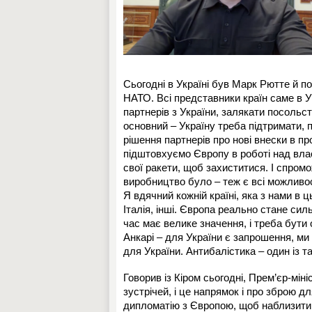
Сьогодні в Україні був Марк Рютте й п
НАТО. Всі представники країн саме в Ук
партнерів з України, залякати посольств
основний – Україну треба підтримати, п
рішення партнерів про нові внески в 
підштовхуємо Європу в роботі над вла
свої ракети, щоб захиститися. І спром
виробництво було – теж є всі можливо
Я вдячний кожній країні, яка з нами в ц
Італія, інші. Європа реально стане сил
час має велике значення, і треба бут
Анкарі – для України є запрошення, ми
для України. Антибалістика – один із т
Говорив із Кіром сьогодні, Прем’єр-мін
зустрічей, і це напрямок і про зброю д
дипломатію з Європою, щоб наблизити з