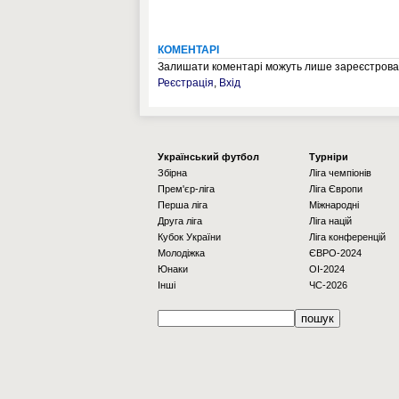
КОМЕНТАРІ
Залишати коментарі можуть лише зареєстрован
Реєстрація
,
Вхід
Українcький футбол
Турніри
Збірна
Ліга чемпіонів
Прем'єр-ліга
Ліга Європи
Перша ліга
Міжнародні
Друга ліга
Ліга націй
Кубок України
Ліга конференцій
Молодіжка
ЄВРО-2024
Юнаки
OI-2024
Інші
ЧС-2026