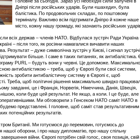
Головне за сьогодні. Зараз усі необхідні сили залучені в
Дніпрі після російських ударів. Були «шахеди», була
балістика. По продовольчих складах, по поштовому
терміналу. Важливо всім підтримати Дніпро й кожне наше
місто, кожну нашу громаду, які зазнають російських ударі
осли всіх держав – членів НАТО. Відбулася зустріч Ради Україна 
раїні – після того, як росіяни намагалися вичавити наших
а. Результат – дуже символічна зустріч у Києві, і сигнал зустріч
ідтримувати більше. І саме в таких питаннях, як антибалістика. 
програму PURL – будуть вони у червні. Це допоможе. Максимальн
сною антибалістикою – треба, щоб у Європі були свої системи,
ожність зробити антибалістичну систему в Європі є, щоб
сті. Треба, щоб політичні рішення максимально швидко працюва
ьому завданні, це і Франція, Норвегія, Німеччина, Данія, Швеція,
ьнішою, коли буде цей результат. Не якщо, а коли. І це буде, але
и оперативнішими. Ми обговорили з Генсеком НАТО саміт НАТО в
 будемо представлені. І головне, щоб саміт став результативним
аких потенційних результатів.
істром Британії. Ми готуємося до перемовин, готуємось до
ля нашої оборони, і про нашу дипломатію, про нашу спільну
авершення війни. Європі потрібен свій голос, своя позиція, свій