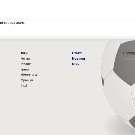
і користувачі.
Ліги
Статті
Copyrig
Англія
Новини
Рорзро
Іспанія
RSS
Італія
Німеччина
Франція
Інші