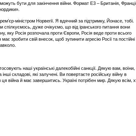
 можуть бути для закінчення війни. Формат Е3 – Британія, Франці
нордики».
рем’єр-міністром Норвегії. Я вдячний за підтримку, Йонасе, тобі.
и спілкуємось, дуже очікуємо, що від іранського питання вони
ну, яку Росія розпочала проти Європи, Росія веде проти всього
 має зробити свій внесок, щоб зупинити агресію Росії та постійні
навколо.
тосовують наші українські далекобійні санкції. Дякую вам, воїни,
інші складові, які залучені. Ви повертаєте російську війну в
м ця війна й має завершитись. Україні потрібен мир. Дякую всім, 