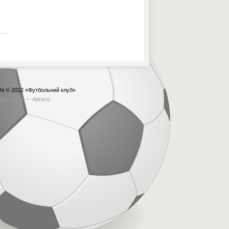
ht © 2012
«Футбольний клуб»
бка сайта —
Attracti