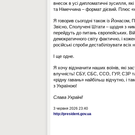
внесок в усі дипломатичні зусилля, які
та Німеччина – формат дієвий. Плюс «
Я говорив сьогодні також із Йонасом, П
Звісно, Сполучені Штати – щодня з ним
перейдуть до питань європейських. Вій
демократичного світу фактично, і кожен
російські спроби дестабілізувати всіх 
І ще одне.
Я хочу відзначити наших воїнів, які зас
влучність! СБУ, СБС, ССО, ГУР, СЗР та 
«рідну гавань» найбільш відчутно, і та
з Україною!
Слава Україні!
3 червня 2026 23:40
http://president.gov.ua