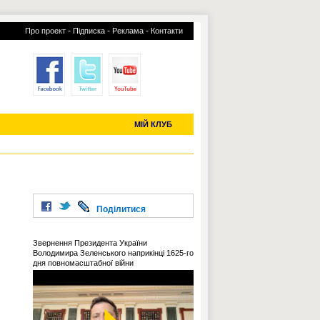
-
-
-
Про проект
Підписка
Реклама
Контакти
отий КЛУБ
УСІ ТРАНСФЕРИ
С-2019 (U-20)
ЧС-2022
МІЙ КЛУБ
Поділитися
Звернення Президента України
Володимира Зеленського наприкінці 1625-го
дня повномасштабної війни