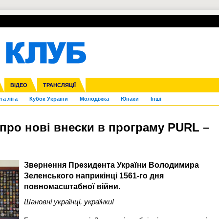
УПЛ-ПЕРЕХОДИ
СКРИЖАЛІ
ЄВРОКУБКИ
Зол
нфедерацій
Франція
ВІДЕО
Ліга націй
Інші
ЧЄ-2015 (U-21)
ТРАНСЛЯЦІЇ
Ліга конференцій
Копа Америка
ЄВРО-2024
ЧС-2018
OI-2024
ЄВРО-2020
ЧС-2026
Ч
га ліга
Кубок України
Молодіжка
Юнаки
Інші
 про нові внески в програму PURL –
Звернення Президента України Володимира
Зеленського наприкінці 1561-го дня
повномасштабної війни.
Шановні українці, українки!