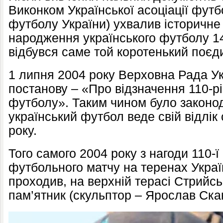
Виконком Української асоціації футб
футболу України) ухвалив історичне
народження українського футболу 14
відбувся саме той коротенький поєди
1 липня 2004 року Верховна Рада У
постанову – «Про відзначення 110-рі
футболу». Таким чином було законо
український футбол веде свій відлік
року.
Того самого 2004 року з нагоди 110-ї
футбольного матчу на теренах Україн
проходив, на верхній терасі Стрийсь
пам’ятник (скульптор – Ярослав Скак