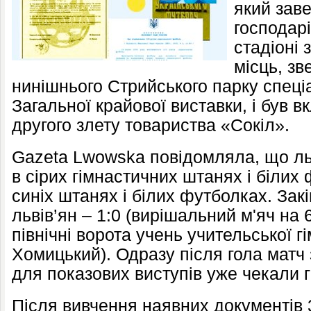
який зав
господарі
стадіоні 
місць, зв
нинішнього Стрийського парку спеці
Загальної крайової виставки, і був 
другого злету товариства «Сокіл».
Gazeta Lwowska повідомляла, що льв
в сірих гімнастичних штанях і білих 
синіх штанях і білих футболках. За
львів’ян – 1:0 (вирішальний м'яч на 
північні ворота учень учительської г
Хомицький). Одразу після гола матч 
для показових виступів уже чекали 
Після вивчення наявних документів 