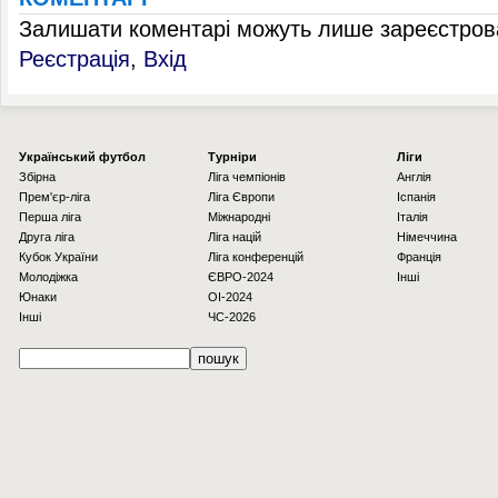
Залишати коментарі можуть лише зареєстрова
Реєстрація
,
Вхід
Українcький футбол
Турніри
Ліги
Збірна
Ліга чемпіонів
Англія
Прем'єр-ліга
Ліга Європи
Іспанія
Перша ліга
Міжнародні
Італія
Друга ліга
Ліга націй
Німеччина
Кубок України
Ліга конференцій
Франція
Молодіжка
ЄВРО-2024
Інші
Юнаки
OI-2024
Інші
ЧС-2026